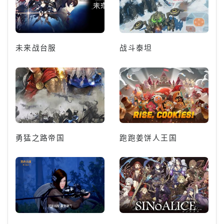
未来战台服
战斗泰坦
勇猛之路帝国
跑跑姜饼人王国