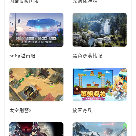
闪耀暖暖国服
光遇体验服
pubg越南服
黑色沙漠韩服
太空刑警2
放置奇兵