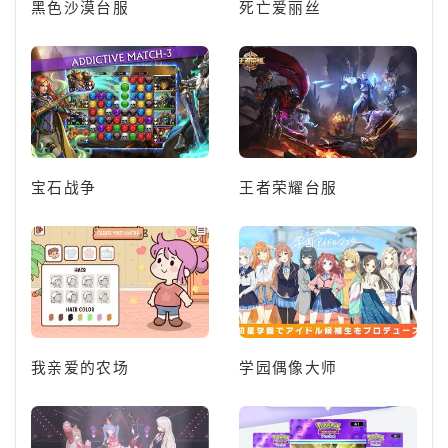
黑色沙漠台服
死亡爱丽丝
宝石战争
王者荣耀台服
我亲爱的农场
学园偶像大师