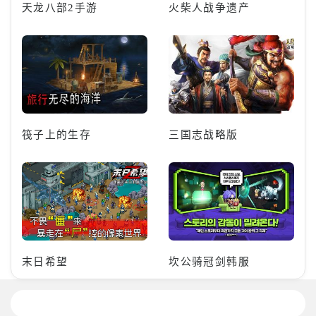
天龙八部2手游
火柴人战争遗产
筏子上的生存
三国志战略版
末日希望
坎公骑冠剑韩服