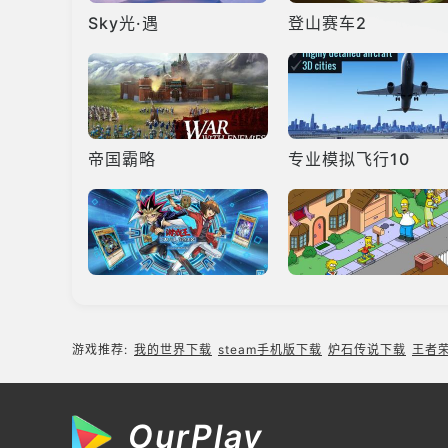
Sky光·遇
登山赛车2
帝国霸略
专业模拟飞行10
游戏王决斗链接
辛普森一家手游
游戏推荐:
我的世界下载
steam手机版下载
炉石传说下载
王者
OurPlay
魔法禁书目录幻想收束
烹饪发烧友