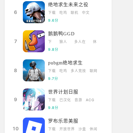
绝地求生未来之役
6
下载
吃鸡
联机
中文
9.6分
鹅鹅鸭GGD
7
下
狼人
多人在
休
载
杀
线
闲
9.8分
pubgm绝地求生
8
下载
吃鸡
多人竞技
联网
9.7分
世界计划日服
9
下载
已汉化
音游
ACG
9.8分
罗布乐思美服
10
下载
开放世界
沙盒
休闲