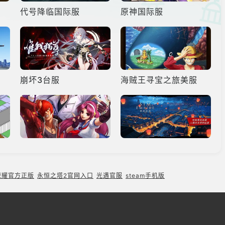
代号降临国际服
原神国际服
崩坏3台服
海贼王寻宝之旅美服
拳皇98终极之战OL
模拟帝国
荣耀官方正版
永恒之塔2官网入口
光遇官服
steam手机版
萌龙进化论
天涯明月刀手游