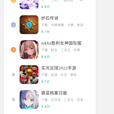
下
二次
角色扮
中
载
元
演
文
9.8分
炉石传说
下载
卡牌策略
卡牌
休闲
9.7分
nikke胜利女神国际服
下载
射击
二次元
动漫
9.6分
实况足球2022手游
4
下载
足球
中文
联机
9.7分
碧蓝档案日服
5
下载
已汉化
二次元
日系
9.8分