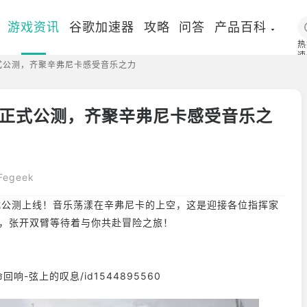
游戏资讯
谷歌加速器
攻略
问答
产品百科
热
速
式公测，齐聚辛弗尼卡感受音乐之力
国
正式公测，齐聚辛弗尼卡感受音乐之
egeek
公测上线！音乐荡漾在辛弗尼卡的上空，这是迎接各位指挥家
啊，张开双臂等待着与你共赴冒险之旅！
p/宿命回响-弦上的叹息/id1544895560