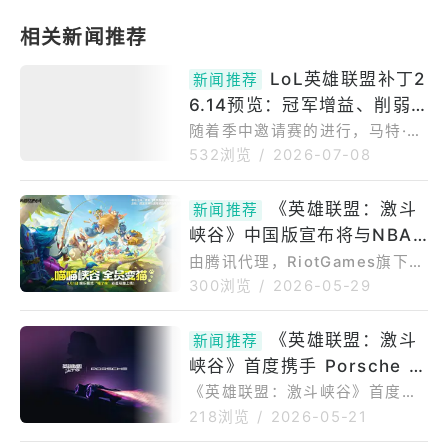
LoL英雄联盟补丁2
新闻推荐
6.14预览：冠军增益、削弱
和系统调整
随着季中邀请赛的进行，马特·梁
·哈里森(MattLeung-Harrison)
532浏览
/
2026-07-08
获得了LoLPatch26.14Preview
withmeaningfultweaks.首席
《英雄联盟：激斗
新闻推荐
游戏设计师一直活跃在X上，向M
峡谷》中国版宣布将与NBA
OBA社区通报Riot总部的最新进
展。根据官方安排，英雄联盟26.
合作推出「湖人神话 达瑞
由腾讯代理，RiotGames旗下以
14更新将继续生活2026年7月15
《英雄联盟》为基础打造的MOB
斯」等全新造型
300浏览
/
2026-05-29
日。因此，MSI锦标赛之后，MO
A手机游戏《英雄联盟：激斗峡
BA粉丝将迎来另一场盛宴。阿兹
谷》（iOS/Android）中国版宣
《英雄联盟：激斗
尔、科奇、塞纳、塞拉芬娜等英
新闻推荐
布，将与美国国家篮球协会（NB
雄将经历
峡谷》首度携手 Porsche 展
A）合作推出一系列全新造型，
此外也将推出「青花瓷」主题联
开跨界合作 联名「霓虹勇
《英雄联盟：激斗峡谷》首度携
动内容、「喵了咪」全新限时娱
手Porsche展开跨界合作，将跑
者」造型登场
218浏览
/
2026-05-21
乐模式。官方表示，此次将和NB
车品牌标志性的速度美学、精准