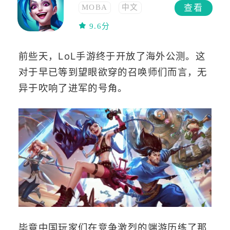
查看
MOBA
中文
策略
联机
9.6分
角色扮演
高画质
竞技
移植
前些天，LoL手游终于开放了海外公测。这
PVP
怀旧
5v5
对于早已等到望眼欲穿的召唤师们而言，无
异于吹响了进军的号角。
毕竟中国玩家们在竞争激烈的端游历练了那