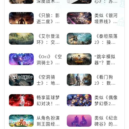
深度战术兼
心》：苏联
而有些英雄则还没能在预期的强
备，《彩虹
科幻风下的
势期打出应有
六号M》是
游戏盛宴与
《只狼：影
类似《银河
否值得入
瑕疵
逝二度》：
境界线》的
手？
一场惊心动
二次元战棋
魄的忍者之
类手游推
《艾尔登法
《泰坦陨落
旅
荐：极致策
环》：交界
2》：操控
略，无限可
地的史诗传
泰坦，主宰
能
奇与魂系新
未来战场；
《Ori》《空
“跳伞模拟
巅峰
跑酷突袭，
洞骑士》
器”？要
改写战斗格
《死亡细
“苟”还是要
局！
胞》横向对
“刚”？
《空洞骑
《看门狗
比，不知道
士》：地下
2》：数字
入手那个看
世界的深度
世界的精彩
这里
探索与极致
狂欢
畅享篮球梦
类似《偶像
冒险
幻对决！
梦幻祭2》
《NBA
的二次元音
2K24梦幻球
游推荐：完
从角色扮演
类似《纪念
队》类似游
美还原偶像
到王国经
碑谷》的解
戏精选
魅力，共同