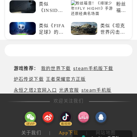
神》
类似
粉丝
《INSIDE》
福
的解谜类游
音！
戏！快动起
《排
类似《FIFA
类似《坦克
你的小脑筋
球少
足球》的足
世界闪击
来通关！
年!!FLY
球类比赛推
战》
HIGH!!
荐！快来赢
（WOTB）
手游
得世界冠军
的军事类游
还原
吧！
戏推荐！快
经典
带上你最心
游戏推荐：
我的世界下载
steam手机版下载
名场
爱的装备出
面
发吧！
炉石传说下载
王者荣耀官方正版
永恒之塔2官网入口
光遇官服
steam手机版
欢迎关注我们
关于我们
|
App下载
|
网站地图