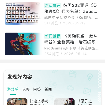
A推出三款全新合作造型，分别
操控与前卫设计注入峡谷战场。
韩国202亚运《英
为「湖人神话达瑞斯」、「塞尔
新闻推荐
此次联名延伸Porsche对性能与
提克传奇魔斗凯萨」以及「勇士
雄联盟》代表名单：Zeus、
设计细节的追求，透过兼具科技
辉煌嘉文四世」。另外还有「湖
感与流线感的视觉语汇，为玩家
Canyon、Zeka、Faker、G
韩国电子竞技协会（KeSPA）今
人传奇珑宝」
带来更具辨识度的联名风格。
（18）日公布、即将于今年9月
umayusi 与 Keria
311浏览
/
2026-05-19
【以下内容为厂商提供资料原
在日本爱知-名古屋举办的亚洲运
文】高尔宣OSN、PIZZALI、王
动会（简称亚运会）电竞项目最
《英雄联盟：激斗
ADEN现身健身房，热血演绎峡
新闻推荐
终国家代表候选名单，其中《英
谷对战本次特别邀请平时便喜爱
峡谷》全新英雄「岩石编织
雄联盟》项目最终名单为Zeus、
游玩《英雄联盟：激斗峡谷》的
Canyon、Zeka、Faker、Gum
者」塔莉雅即将登场 推出
RiotGames旗下以《英雄联盟》
狠操俱乐部成员高尔
ayusi与Keria。KeSPA表示，第
为基础打造的MOBA手机游戏
「超萌咖啡厅 诺拉」等造型
254浏览
/
2026-05-14
20届日本爱知-名古屋亚运会电
《英雄联盟：激斗峡谷》（iOS/
竞项目共有11项，韩国将参加
Android）今（14）日释出7.1e
《快打旋风6》、《宝可梦大集
版本更新公告，全新英雄「岩石
结》、《英雄联盟》、《跑车浪
编织者」塔莉雅登场。官方表
发现好内容
漫旅7》等9个项目，电
示：「欢迎来到7.1e版本！在这
次版本更新中，塔莉雅加入战
局。我们也进行了一轮调整，让
游戏单
攻略
问答
新闻
所有英雄的整体强度更为平衡。
有些英雄表现过于强势，尤其是
快速上手与
《原子之
在滚雪球或快速瓦解前排方面；