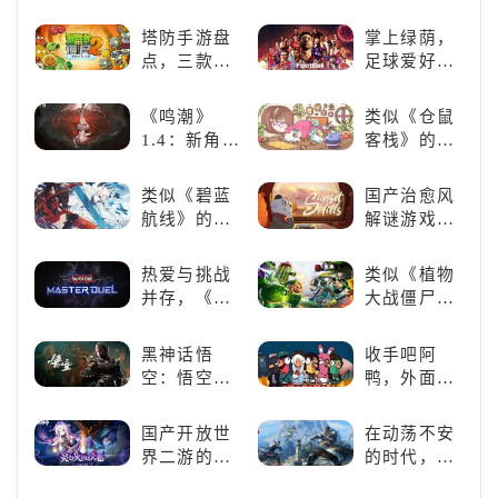
营，这款手
谜类游戏推
打造最强偶
游为何能俘
荐：体验沉
塔防手游盘
掌上绿荫，
像团
获玩家心？
浸式解谜，
点，三款不
足球爱好者
拾取遗失的
容错过的塔
必玩：《实
碎片
防佳作
况足球》
《鸣潮》
类似《仓鼠
1.4：新角
客栈》的萌
色、新剧
宠类游戏推
情，全新冒
荐！快来养
类似《碧蓝
国产治愈风
险体验！
赛博宠物
航线》的养
解谜游戏
吧！
成类游戏！
《落日山
养成你的梦
丘》
热爱与挑战
类似《植物
想！
并存，《游
大战僵尸》
戏王：大师
的卡牌策略
决斗》，牌
游戏，休闲
黑神话悟
收手吧阿
佬都爱玩的
娱乐尽在手
空：悟空携
鸭，外面全
游戏是啥
中！
万钧之力归
是好鹅！！
样？
来，游戏界
国产开放世
在动荡不安
的东方巨
界二游的里
的时代，踏
兽，引爆全
程碑：《原
入暗影世界
球期待！