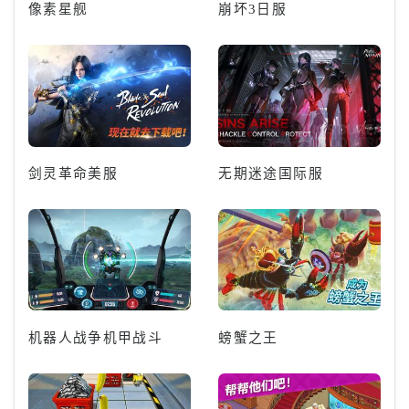
像素星舰
崩坏3日服
剑灵革命美服
无期迷途国际服
机器人战争机甲战斗
螃蟹之王