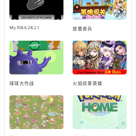
MyNBA2K21
放置奇兵
球球大作战
火焰纹章英雄