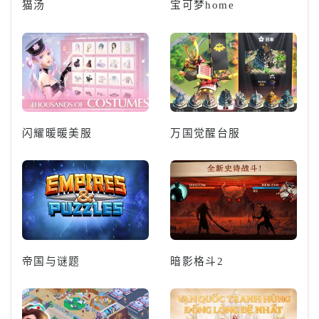
猫汤
宝可梦home
闪耀暖暖美服
万国觉醒台服
帝国与谜题
暗影格斗2