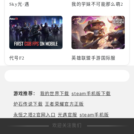
Sky光·遇
我的学妹不可能那么萌2
代号F2
英雄联盟手游国际服
游戏推荐：
我的世界下载
steam手机版下载
炉石传说下载
王者荣耀官方正版
永恒之塔2官网入口
光遇官服
steam手机版
欢迎关注我们