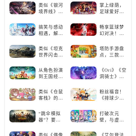
碎片
游戏，休闲
类似《银河
掌上绿荫，
娱乐尽在手
境界线》的
足球爱好者
中！
二次元战棋
必玩：《实
类手游推
况足球》
搞笑与感动
畅享篮球梦
荐：极致策
相遇，解锁
幻对决！
略，无限可
多元化角色
《NBA
能
的魅力
2K24梦幻球
类似《坦克
塔防手游盘
队》类似游
世界闪击
点，三款不
戏精选
战》
容错过的塔
（WOTB）
防佳作
从角色扮演
《Ori》《空
的军事类游
到王国经
洞骑士》
戏推荐！快
营，这款手
《死亡细
带上你最心
游为何能俘
胞》横向对
类似《仓鼠
粉丝福音！
爱的装备出
获玩家心？
比，不知道
客栈》的萌
《排球少
发吧！
入手那个看
宠类游戏推
年!!FLY
这里
荐！快来养
HIGH!!》手
“跳伞模拟
打破次元
赛博宠物
游还原经典
器”？要
壁，与虚拟
吧！
名场面
“苟”还是要
歌手共同谱
“刚”？
写音符物语
类似《偶像
《艾尔登法