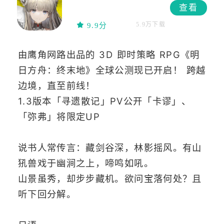
查看
5.9万下载
9.9分
由鹰角网路出品的 3D 即时策略 RPG《明
日方舟：终末地》全球公测现已开启！ 跨越
边境，直至前线！
1.3版本
「寻遗散记」PV公开「
卡谬」
、
「弥弗」将限定UP
说书人常传言：藏剑谷深，林影摇风。有山
犼兽戏于幽涧之上，啼鸣如吼。
山景虽秀，却步步藏机。欲问宝落何处？且
听下回分解。