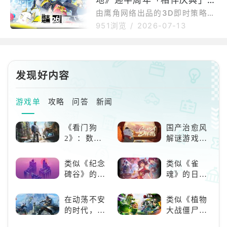
地》迎半周年「相伴庆典」，
带来全新区域「应龙关」、「北
次「向渊行」版本中，时空来到
部禁区」全新剧情，以及两位全
全新版本「向渊行」7月16日
由鹰角网络出品的3D即时策略R
了无数武陵人因「甚大裂隙
新干员「诀」与「梨诺」。同
PG《明日方舟：终末地》于今日
开启
951浏览
/
2026-07-13
时，官方也将持续回应玩家社群
宣布，将于7月16日推出核心章
意见，最佳化动作RPG战斗与工
节版本「向渊行」。作为游戏半
厂建设模拟玩法，进一步提升整
周年版本，「向渊行」围绕武陵
体游戏体验。《明日方舟：终末
地区剧情的全新章节展开，并推
发现好内容
地》相伴庆典&核心章节「向渊
出上线以来规模最大的地图扩
行」版本PV日语《明日方
展。新版本推出两名全新干员
「诀」与「梨诺」，同时「集成
游戏单
攻略
问答
新闻
工业系统」也迎来大规模更新，
推出一系列常驻与限时活动，以
《看门狗
国产治愈风
及半周年庆典福利！全新章节
2》：数字
解谜游戏
「向渊行」版本PV：全新区域及
世界的精彩
《落日山
剧情更新本次「向渊行」版本
狂欢
丘》
中，《明
类似《纪念
类似《雀
碑谷》的解
魂》的日系
谜类游戏推
游戏推荐！
荐：体验沉
好看的ACG
在动荡不安
类似《植物
浸式解谜，
看板娘们等
的时代，踏
大战僵尸》
拾取遗失的
着你！
入暗影世界
的卡牌策略