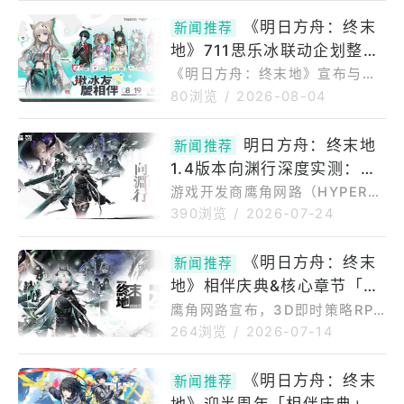
更新将进一步拓展《明日方舟：
《明日方舟：终末
新闻推荐
终末地》的游戏内容，带来全新
地》711思乐冰联动企划整理
区域「应龙关」、「北部禁区」
全新剧情，以及两位全新干员
周边采「OPENPOINT点数
《明日方舟：终末地》宣布与超
「诀」与「梨诺」。8月9日更新
商7-ELEVEN思乐冰推出联动企
加购」预购制
80浏览
/
2026-08-04
后全新干员「梨诺」将限定UP开
划「揪冰友，庆相伴」，自2026
启！依然有机会在卡池抽中
年8月19日至9月15日于全台设有
明日方舟：终末地
「诀」。//梨诺-干员演示「Twi
新闻推荐
思乐冰机之7-ELEVEN门市展
nkle-twinkle！新的演出就要开
1.4版本向渊行深度实测：最
开。联动杯身活动期间，购买思
始啦！」梨诺，一位来自环塔商
乐冰即可获得《明日方舟：终末
大规模地图扩展首位双形态干
游戏开发商鹰角网路（HYPERG
会的新锐偶像，自
地》限定联动杯身，共4款设计
RYPH）所开发的3D即时策略RP
员「诀」策略解析
390浏览
/
2026-07-24
（大杯2款：卡缪／佩丽卡、特大
G《明日方舟：终末地》于7月16
杯2款：诀／庄方宜）。购买任意
日推出全新1.4版本「向渊行」。
《明日方舟：终末
尺寸思乐冰，即可获得《明日方
新闻推荐
改版内容除了推出全新干员
舟：终末地》限定虚宝序号一
地》相伴庆典&核心章节「向
「诀」，并以她为基础推进围绕
份，序号随结帐收据（小白单）
在武陵地区剧情章节，同时迎来
渊行」版本PV与相伴庆典印
鹰角网路宣布，3D即时策略RPG
送出。*联动杯
游戏上线后最大规模的地图扩
《明日方舟：终末地》的全新版
象曲「Vermilion」公开
264浏览
/
2026-07-14
展。另外「集成工业系统」也有
本『向渊行』将于7月16日上
所更新，推出一系列常驻与限时
线。本次更新将进一步拓展《明
《明日方舟：终末
活动，一起来看看这次的丰富内
新闻推荐
日方舟：终末地》的游戏内容，
容吧！全新区域与剧情更新在本