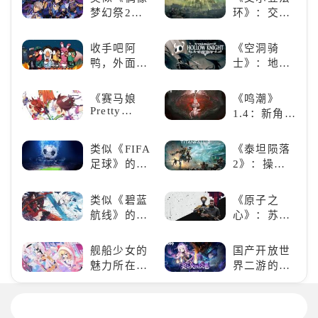
梦幻祭2》
环》：交界
的二次元音
地的史诗传
游推荐：完
奇与魂系新
收手吧阿
《空洞骑
美还原偶像
巅峰
鸭，外面全
士》：地下
魅力，共同
是好鹅！！
世界的深度
打造最强偶
探索与极致
《赛马娘
《鸣潮》
像团
冒险
Pretty
1.4：新角
Derby》：
色、新剧
一场跨次元
情，全新冒
类似《FIFA
《泰坦陨落
的竞速之旅
险体验！
足球》的足
2》：操控
球类比赛推
泰坦，主宰
荐！快来赢
未来战场；
类似《碧蓝
《原子之
得世界冠军
跑酷突袭，
航线》的养
心》：苏联
吧！
改写战斗格
成类游戏！
科幻风下的
局！
养成你的梦
游戏盛宴与
舰船少女的
国产开放世
想！
瑕疵
魅力所在：
界二游的里
《碧蓝航
程碑：《原
线》
神》