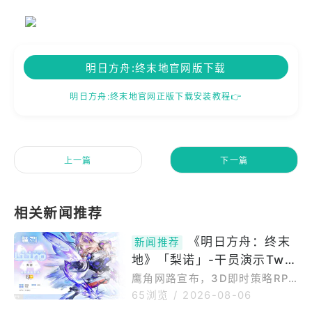
明日方舟:终末地官网版下载
明日方舟:终末地官网正版下载安装教程👉
上一篇
下一篇
《明日方舟：终末
新闻推荐
地》「梨诺」-干员演示Twin
kle-twinkle！新的演出就要
鹰角网路宣布，3D即时策略RPG
《明日方舟：终末地》的全新版
开始啦！
65浏览
/
2026-08-06
本『向渊行』已正式上线。本次