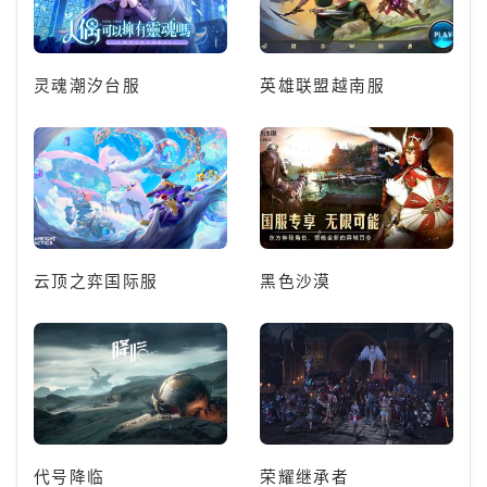
灵魂潮汐台服
英雄联盟越南服
云顶之弈国际服
黑色沙漠
代号降临
荣耀继承者