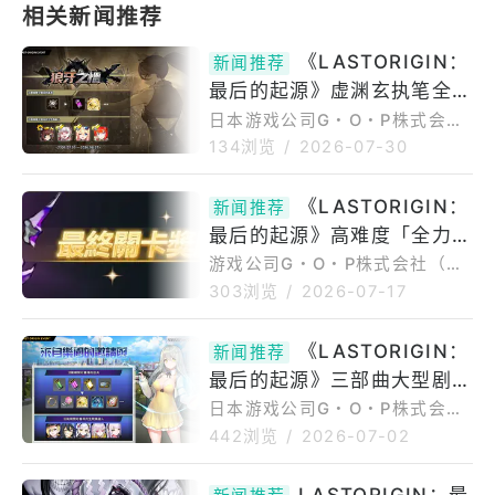
《LASTORIGIN：
新闻推荐
最后的起源》虚渊玄执笔全新
剧情活动「狼牙之愠」正式登
日本游戏公司G・O・P株式会社
（总公司位于东京都，代表取缔
场
134浏览
/
2026-07-30
役社长：申载明）宣布，旗下营
运中的次世代美少女×策略RPG
《LASTORIGIN：
新闻推荐
《LASTORIGIN：最后的起源》
最后的起源》高难度「全力
（iOS／Android／WindowsP
C）于2026年7月30日（四）推
战」全新赛季「Ravager」
游戏公司G・O・P株式会社（总
出全新内容更新。本次更新推出
公司位于东京都，代表取缔役社
正式开幕
303浏览
/
2026-07-17
由知名剧本作家虚渊玄（代表
长：申载明）宣布，旗下营运中
作：《魔法少女小圆》《Fate/Z
的次世代美少女×策略RPG《LA
《LASTORIGIN：
ero》）全新执笔的原创剧情活
新闻推荐
STORIGIN：最后的起源》（iO
动「狼牙之愠」，并同步实装韩
最后的起源》三部曲大型剧情
S／Android／WindowsPC）于
国玩家所设计的战斗员「
今（16）日完成游戏更新，正式
活动「来自乐园的邀请函」正
日本游戏公司G・O・P株式会社
开启高难度挑战内容「全力战」
（总公司：日本东京都／代表取
式开幕
442浏览
/
2026-07-02
全新赛季。指挥官们将迎战全新
缔役社长：申载明）宣布，旗下
BOSS「Ravager」，挑战更高
营运中的次世代美少女×策略RP