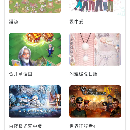
猫汤
袋中爱
合并童话国
闪耀暖暖日服
白夜极光繁中版
世界征服者4