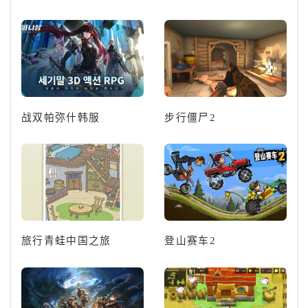
战双帕弥什韩服
步行僵尸2
旅行青蛙中国之旅
登山赛车2