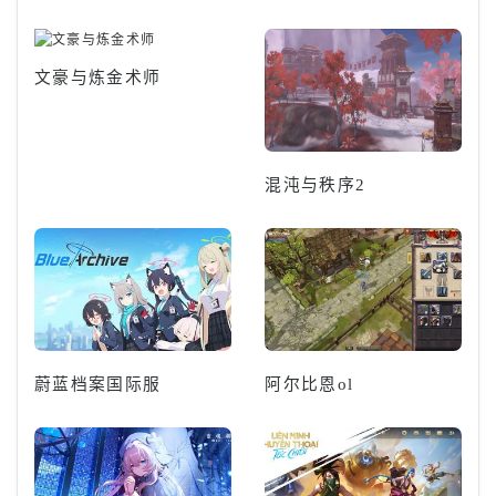
文豪与炼金术师
混沌与秩序2
蔚蓝档案国际服
阿尔比恩ol