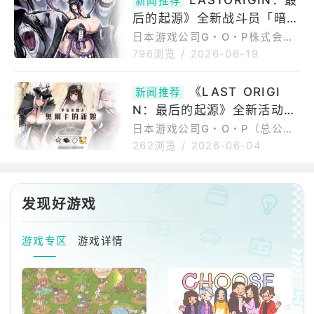
LASTORIGIN：最
难度的战斗。此外，全新剧情活
新闻推荐
G《LASTORIGIN：最后的起
动《来自乐园的邀请函》第二
后的起源》全新战斗员「暗泪
源》（iOS／Android／Windo
部、第三部也同步开放
wsPC）已于2026年7月2日
之泽梅」登场
日本游戏公司G・O・P株式会社
（四）完成游戏更新，正式推出
（总公司：东京都新宿区／代表
796浏览
/
2026-06-19
全新剧情活动「来自乐园的邀请
取缔役社长：申载明）宣布，旗
函」第一部。本次更新除开放全
下营运中的次世代美少女策略RP
《LAST ORIGI
新活动剧情外，亦新增战斗员
新闻推荐
G《LASTORIGIN：最后的起
「B-11夜天使」全新造型，并同
N：最后的起源》全新活动剧
源》（iOS／Android／Windo
步推出全球服务纪念SALE，以及
wsPC）于今日完成更新，推出
情「～正妻战争～奥尔卡的新
日本游戏公司G・O・P（总公
「末
全新战斗员「暗泪之泽梅」、多
司：东京都新宿区／代表取缔役
娘」第一部正式开幕
262浏览
/
2026-06-04
款MissOrca特别造型，以及活
社长：申载明）宣布，旗下营运
动剧情《～正妻战争～奥尔卡的
中的次世代美少女策略RPG《LA
新娘》第二部内容。此外，高难
STORIGIN：最后的起源》（iO
度挑战玩法「全力战」第7赛季也
发现好游戏
S／Android／WindowsPC）已
已正式开幕。【以下内容为厂商
于2026年6月4日（四）完成更
提供
新，并正式开放全新活动剧情
游戏专区
游戏详情
「～正妻战争～奥尔卡的新娘」
第一部。此外，2025MissOrca
冠军纪念造型、全新角色礼包等
内容也同步登场。【以下内容为
厂商提供资料原文】全新活动