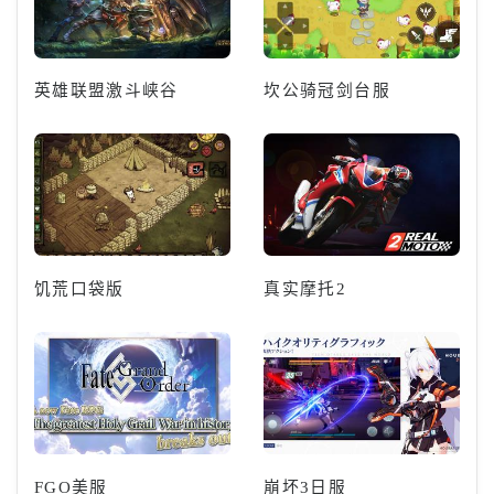
英雄联盟激斗峡谷
坎公骑冠剑台服
饥荒口袋版
真实摩托2
FGO美服
崩坏3日服