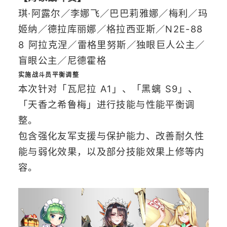
琪·阿露尔／李娜飞／巴巴莉雅娜／梅利／玛
姬纳／德拉库丽娜／格拉西亚斯／N2E-88
8 阿拉克涅／雷格里努斯／独眼巨人公主／
盲眼公主／尼德霍格
实施战斗员平衡调整
本次针对「瓦尼拉 A1」、「黑螭 S9」、
「天香之希鲁梅」进行技能与性能平衡调
整。
包含强化友军支援与保护能力、改善耐久性
能与弱化效果，以及部分技能效果上修等内
容。