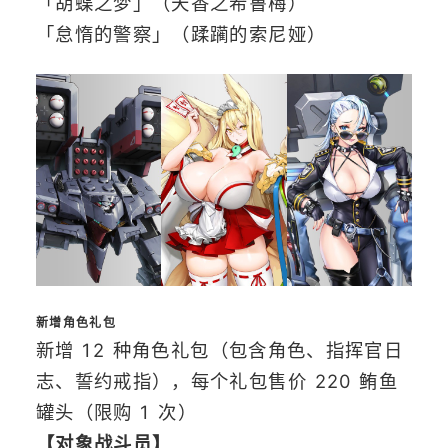
「胡蝶之梦」（天香之希鲁梅）
「怠惰的警察」（蹂躏的索尼娅）
新增角色礼包
新增 12 种角色礼包（包含角色、指挥官日
志、誓约戒指），每个礼包售价 220 鲔鱼
罐头（限购 1 次）
【对象战斗员】