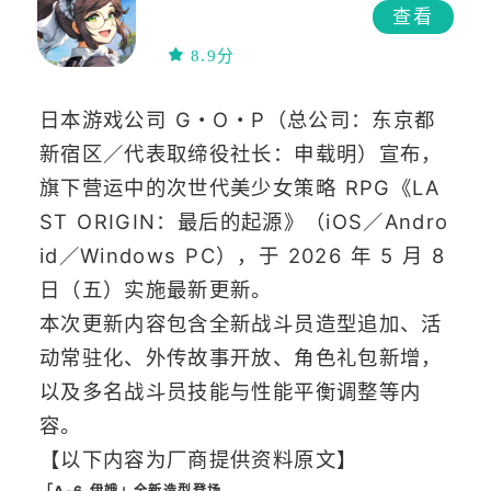
查看
8.9分
日本游戏公司 G・O・P（总公司：东京都
新宿区／代表取缔役社长：申载明）宣布，
旗下营运中的次世代美少女策略 RPG《LA
ST ORIGIN：最后的起源》（iOS／Andro
id／Windows PC），于 2026 年 5 月 8
日（五）实施最新更新。
本次更新内容包含全新战斗员造型追加、活
动常驻化、外传故事开放、角色礼包新增，
以及多名战斗员技能与性能平衡调整等内
容。
【以下内容为厂商提供资料原文】
「A-6 伊娥」全新造型登场