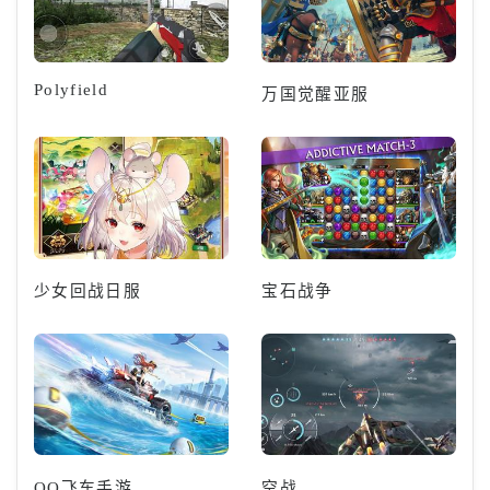
Polyfield
万国觉醒亚服
少女回战日服
宝石战争
QQ飞车手游
空战