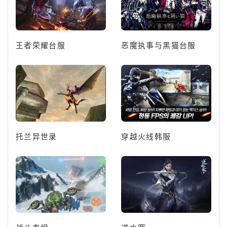
王者荣耀台服
恶魔执事与黑猫台服
托兰异世录
穿越火线韩服