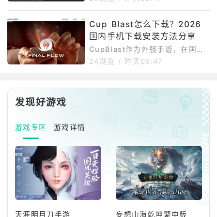
度。首先是网络问题，游戏官网、
谷歌商店以及游戏更新资源在国内
Cup Blast怎么下载？2026
访问不够稳定，容易出现加载慢、
国内手机下载安装方法分享
下载中断或连接失败。其次是谷歌
环境依赖，部分安卓手机如果缺少
CupBlast作为外服手游，在国内
GooglePlay服务，可能无法正常
下载安装存在一定难度。首先是网
24浏览
/
昨天09:47
下载、更新或启动游戏。再者，这
络问题，游戏官网、谷歌商店以及
类外服休闲塔防游戏还可能存在地
游戏更新资源在国内访问不够稳
区限制，部分用户可能遇到商店搜
定，容易出现加载慢、下载中断或
不到游戏、提示设备不兼容或安装
连接失败。其次是谷歌环境依赖，
发现好游戏
后闪退等情况。如果选择APK手动
部分安卓手机如果缺少GooglePla
安装
y服务，可能无法正常下载、更新
游戏专区
游戏详情
或启动游戏。再者，这类外服休闲
消除游戏还可能存在地区限制，部
分用户可能遇到商店搜不到游戏、
提示设备不兼容或安装后闪退等情
况。如果选择APK手动安装，
天涯明月刀手游
妄想山海乾坤繁中版