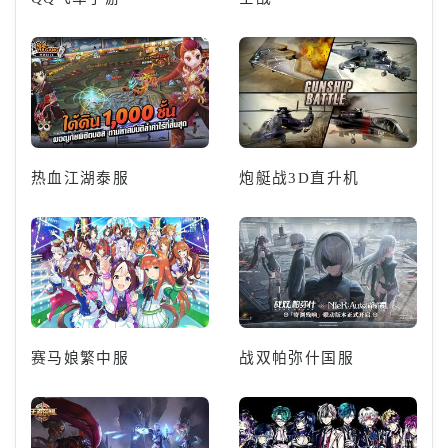
热血江湖泰服
炮艇战3D直升机
赛马娘繁中服
战双帕弥什国服