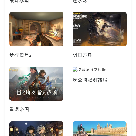
战斗泰坦
逆水寒
步行僵尸2
明日方舟
坎公骑冠剑韩服
重返帝国