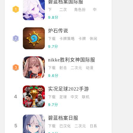
碧蓝档案国际服
下
二次
角色扮
中
载
元
演
文
9.8分
炉石传说
下载
卡牌策略
卡牌
休闲
9.7分
nikke胜利女神国际服
下载
射击
二次元
动漫
9.6分
实况足球2022手游
4
下载
足球
中文
联机
9.7分
碧蓝档案日服
5
下载
已汉化
二次元
日系