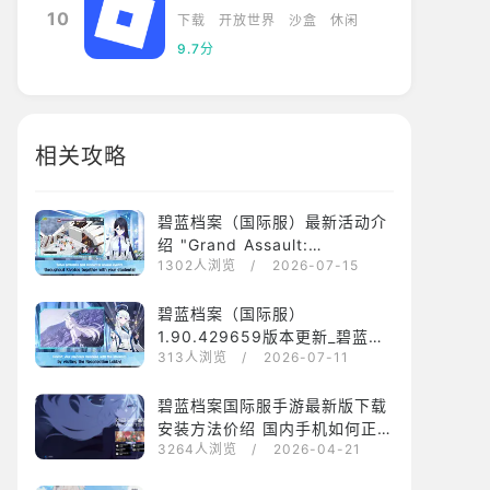
10
下载
开放世界
沙盒
休闲
9.7分
相关攻略
碧蓝档案（国际服）最新活动介
绍 "Grand Assault:
1302人浏览
/ 2026-07-15
Hieronymus 城市战"
碧蓝档案（国际服）
1.90.429659版本更新_碧蓝档
313人浏览
/ 2026-07-11
案（国际服）1.90.429659最新
版下载安装
碧蓝档案国际服手游最新版下载
安装方法价绍 国内手机如何正常
3264人浏览
/ 2026-04-21
运行碧蓝档案国际服？