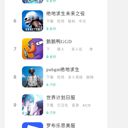
9.8分
绝地求生未来之役
6
下载
吃鸡
联机
中文
9.6分
鹅鹅鸭GGD
7
下
狼人
多人在
休
载
杀
线
闲
9.8分
pubgm绝地求生
8
下载
吃鸡
多人竞技
联网
9.7分
世界计划日服
9
下载
已汉化
音游
ACG
9.7分
罗布乐思美服