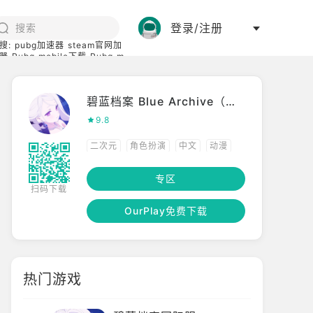
登录/注册
搜:
pubg加速器
steam官网加
器
Pubg mobile下载
Pubg m
际服
碧蓝档案下载
碧蓝档案 Blue Archive（国际服）
9.8
二次元
角色扮演
中文
动漫
日系
养成
多人竞技
专区
扫码下载
OurPlay免费下载
热门游戏