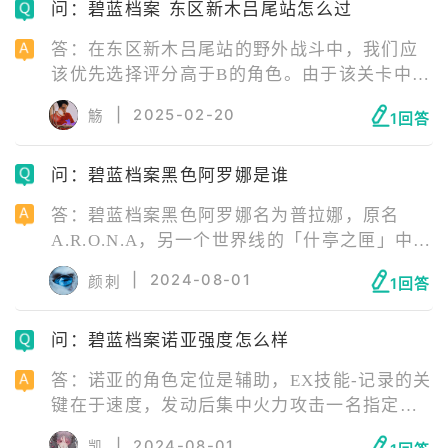
问：碧蓝档案 东区新木吕尾站怎么过
答：在东区新木吕尾站的野外战斗中，我们应
该优先选择评分高于B的角色。由于该关卡中轻
装甲型敌人较多，因此我们建议突击成员中有
|
2025-02-20
觞
1回答
两个爆发型输出和一个贯穿型输出，以克制所
有敌人的护甲。对于坦克，我们推荐使用特殊
问：碧蓝档案黑色阿罗娜是谁
装甲的椿，她能更好地抵挡爆发型伤害。在高
难度关卡中，群奶是必不可少的，这时我们可
答：碧蓝档案黑色阿罗娜名为普拉娜，原名
以选择能提升队友防御力的风香进行支援。此
A.R.O.N.A，另一个世界线的「什亭之匣」中常
外，如果需要提高整个阵容的输出能力，我们
驻的系统管理者与主控 OS，启动后出现少女的
可以使用响上响这个支援角色。
|
2024-08-01
颜刺
1回答
形象。功能和阿洛娜完全一致，外貌也与阿洛
娜相似，但在许多地方又形成了微妙的对立关
问：碧蓝档案诺亚强度怎么样
系。
答：诺亚的角色定位是辅助，EX技能-记录的关
键在于速度，发动后集中火力攻击一名指定的
敌人，并且使敌人防御力减少40.5%，三费就能
|
2024-08-01
凯