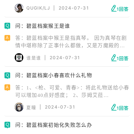
案》是一款由韩国NEXON Games旗下的MX
心。 “晄轮大祭的准备也很完美！”
QUGIK/LJ
|
2024-07-31
1回答
studio开发，上海悠星网络科技有限公司发行
的二次元角色扮演游戏。 游戏中玩家将扮演教
问：碧蓝档案猴王是谁
师，带领性格迥异的学生们通过重重考验，打
败敌人，寻找真相。
答：碧蓝档案中猴王是指真琴。 因为真琴在剧
情中堪称除了正事什么都做，又是万魔殿的领
袖，于是被部分玩家称作“猴王”。而部分喜爱
|
2024-07-31
谁是谁
1回答
真琴（尤其是礼服真琴）颜值的老师则称其为
“美猴王”。
问：碧蓝档案小春喜欢什么礼物
答：1、<枪、可爱、青春>：将此礼物送给小春
可以增加40点好感度； 2、莎姆艾菈
「The·Beyond」：将此礼物送给小春可以增加
|
2024-07-31
夏瞳
1回答
240点好感度； 3、禁忌之恋 ~不被允许的恋情
才更加美好~：将此礼物送给小春可以增加60点
问：碧蓝档案初始化失败怎么办
好感度； 4、夏天用泳圈：将此礼物送给小春
可以增加60点好感度。