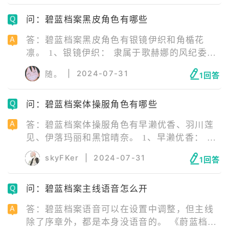
给宫子可以增加40点好感度； 4、<枪、可爱、
问：碧蓝档案黑皮角色有哪些
青春>：将此礼物送给宫子可以增加60点好感
度。
答：碧蓝档案黑皮角色有银镜伊织和角楯花
凛。 1、银镜伊织： 隶属于歌赫娜的风纪委员
会，是个冷酷无情的专家。 作为风纪委员会的
|
2024-07-31
随。
1回答
行动队长，只要发现违反规定的人，就会用压
倒性的力量毫不留情地给予处罚。 做事干净利
问：碧蓝档案体操服角色有哪些
落，战斗能力出众。但一旦发现敌人就会鲁莽
地冲上去，这种不管不顾的性格让她很容易落
答：碧蓝档案体操服角色有早濑优香、羽川莲
入简单的陷阱。
见、伊落玛丽和黑馆晴奈。 1、早濑优香： 为
了参加晄轮大会，换上了体操服的研讨会会
skyFKer
|
2024-07-31
1回答
计。 为了把千禧年主办的大型活动办好，长期
忍受着巨大的工作压力。大会开始之前，在其
问：碧蓝档案主线语音怎么开
他学员的照顾下，她终于睡了个好觉，以最好
的状态去迎接晄轮大会。身为主办学院的理事
答：碧蓝档案语音可以在设置中调整，但主线
会成员兼执行委员，优香本打算理性地对待大
除了序章外，都是本身没语音的。 《蔚蓝档
会，可是其他不服输的学员们激起了她的好胜