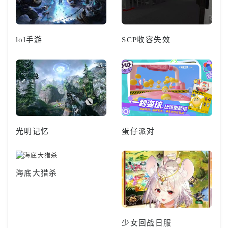
lol手游
SCP收容失效
光明记忆
蛋仔派对
海底大猎杀
少女回战日服