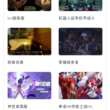
lol越南服
机器人战争机甲战斗
前锋突袭
荣耀继承者
神觉者国服
拳皇98终极之战OL