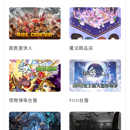
跑跑姜饼人
魔法精品店
怪物弹珠台服
FGO台服