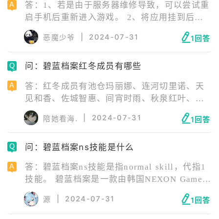
答：1、若是由于服务器维修导致，可以尝试重
启手机后重新进入游戏。 2、将应用挂到后
台，选择清除数据，然后退出去，开启飞行模
|
2024-07-31
恶魔少爷
1回答
式后开启WiFi，进入游戏。到登录界面后退
出，打开加速器再进来即可。 3、删除当前安
问：碧蓝档案红冬成员有哪些
装包从官网重新下载最新版本游戏后登录。
答：红冬成员有池仓玛丽娜、连河切里诺、天
见和香、佐城智惠、间宵时雨、秋泉红叶、姬
木芽瑠、安守实里等。 红冬是基沃托斯占地面
|
2024-07-31
陪她看海.
1回答
积最大的学院，其理事会名为“红冬事务局”。
因其地处偏僻，联邦理事会的权威很难辐射到
问：碧蓝档案ns技能是什么
此地，所以自治程度要高于一般学院。
答：碧蓝档案ns技能是指normal skill，代指1
技能。 碧蓝档案是一款由韩国NEXON Games
旗下的MX studio开发，上海悠星网络科技有限
|
2024-07-31
源
1回答
公司发行的二次元角色扮演游戏。 游戏中玩家
将扮演教师，带领性格迥异的学生们通过重重