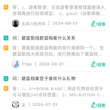
隐藏什么一样。 “这巨大的空虚，并没有所谓
答：1、游客登录：点击游客登录按钮直接进入
的答案。但即使如此……”
游戏再进行后续绑定。 2、gmail（谷歌邮箱）
登录。 3、outlook（微软邮箱）登录。 4、用
|
2024-08-01
五颜六色的鸡
1回答
注册的邮箱再注册nexon账号登录。
问：碧蓝航线蔚蓝档案什么关系
答：碧蓝航线蔚蓝档案的发行商是同一个。 在
碧蓝航线大获成功后，发行商推出了碧蓝档
案。虽然两个游戏的名字相似，但是区别还是
YYpp
|
2024-08-01
1回答
很多的。 碧蓝航线是一个军武类游戏。游戏中
设置了多种舰船、装备。玩家在游戏中不仅可
问：碧蓝档案宫子喜欢什么礼物
以打捞、强化舰船，还可以搭配阵容对阵敌方
舰队。
答：1、A～BOOK RARE：将此礼物送给宫子
可以增加240点好感度； 2、MX-RATION C型
甜点口味：将此礼物送给宫子可以增加40点好
|
2024-07-31
柒
1回答
感度； 3、军事3重伪装用粉底霜：将此礼物送