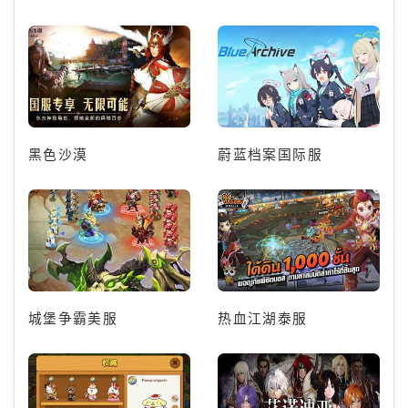
黑色沙漠
蔚蓝档案国际服
城堡争霸美服
热血江湖泰服