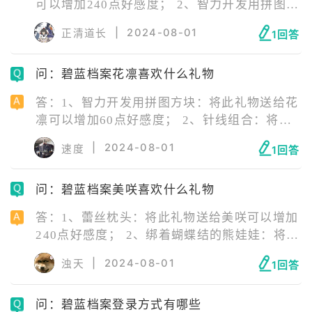
可以增加240点好感度； 2、智力开发用拼图方
块：将此礼物送给优香可以增加60点好感度；
|
2024-08-01
正清道长
1回答
3、营养满分综合维生素果冻，将此礼物送给优
香可以增加240点好感度。
问：碧蓝档案花凛喜欢什么礼物
答：1、智力开发用拼图方块：将此礼物送给花
凛可以增加60点好感度； 2、针线组合：将此
礼物送给花凛可以增加240点好感度。 千禧年
|
2024-08-01
速度
1回答
科技的秘密组织——“C&C”的特工。 她的代号
为02，负责利用强大的火力在后方进行支援。
问：碧蓝档案美咲喜欢什么礼物
虽然她的外貌看上去有些咄咄逼人，但其实在
所有C&C特工中行事风格最为慎重，作战中时
答：1、蕾丝枕头：将此礼物送给美咲可以增加
常为了阻止明日奈或者茜的暴走而苦恼。 “谨
240点好感度； 2、绑着蝴蝶结的熊娃娃：将此
遵主人旨意。”
礼物送给美咲可以增加60点好感度。 寡言冷淡
|
2024-08-01
浊天
1回答
的阿里乌斯战术小队成员。 不论对他人还是自
己都没什么兴趣，有时会做出一些自暴自弃的
问：碧蓝档案登录方式有哪些
行为。手腕和脖子上裹着厚厚的绷带，像是要