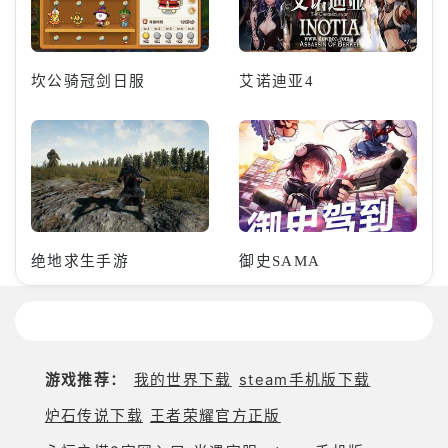
坎公骑冠剑日服
艾诺迪亚4
绝地求生手游
御史SAMA
游戏推荐：
我的世界下载
steam手机版下载
炉石传说下载
王者荣耀官方正版