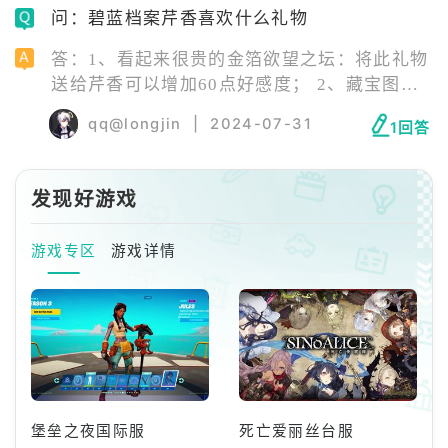
问：碧蓝档案芹香喜欢什么礼物
考验，打败敌人，寻找真相。
答：1、看起来很贵的金箔欲望之坛：将此礼物
送给芹香可以增加60点好感度； 2、藏宝图：
将此礼物送给芹香可以增加40点好感度； 3、
qq@longjin
|
2024-07-31
1回答
高级蛋形工艺品：将此礼物送给芹香可以增加
180点好感度； 4、世界上最没用的机器：将此
礼物送给芹香可以增加40点好感度； 5、发条
发现好游戏
音乐盒：将此礼物送给芹香可以增加40点好感
度。
游戏专区
游戏详情
堡垒之夜国际服
死亡爱丽丝台服