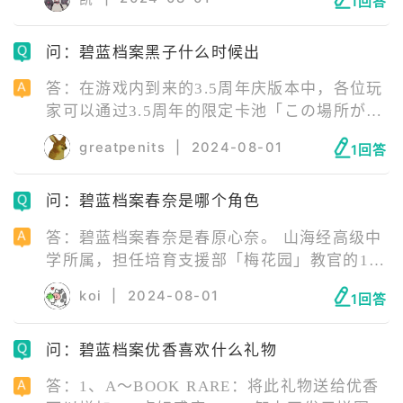
1回答
发动，所以不用担心队内技能花费循环的问
题。
问：碧蓝档案黑子什么时候出
答：在游戏内到来的3.5周年庆版本中，各位玩
家可以通过3.5周年的限定卡池「この場所が永
遠の彼方」获得黑子。 限定卡池开放时间为
greatpenits
|
2024-08-01
1回答
2024年7月22日~7月29日09:59。
问：碧蓝档案春奈是哪个角色
答：碧蓝档案春奈是春原心奈。 山海经高级中
学所属，担任培育支援部「梅花园」教官的1年
级学生。 虽然是该就读小学的年纪，但因为卓
koi
|
2024-08-01
1回答
越的学习能力受到认可，而获得教官的权限。
园生们都亲切地叫她「心奈酱」，但心奈本人
问：碧蓝档案优香喜欢什么礼物
并不喜欢那个称呼。 “我是培育支援部「梅花
园」的心奈！不，不是的！我就算这样也是货
答：1、A～BOOK RARE：将此礼物送给优香
真价实的教官唷！？”