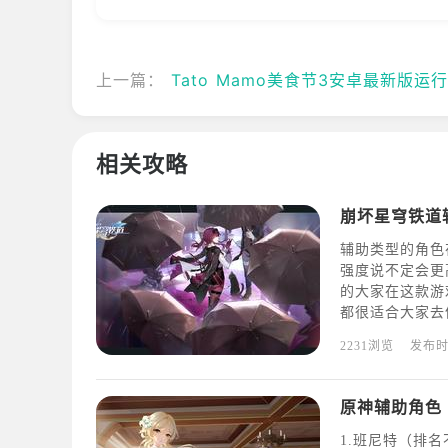
上一篇：
Tato Mamo美食节3安卓最新版运行卡顿、掉
相关攻略
崩坏星穹铁道
辅助类型的角色
强度说不定会更
的大家在这款游
都很适合大家去
游戏中相当与女
2231浏览
发布
为辅助是绰绰有
操心
原神辅助角色
1.班尼特（排