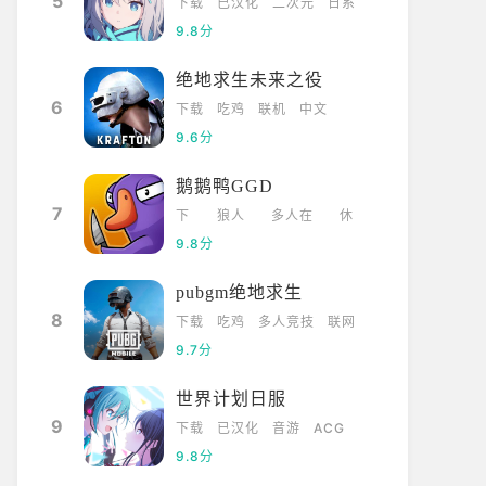
5
下载
已汉化
二次元
日系
9.8分
绝地求生未来之役
6
下载
吃鸡
联机
中文
9.6分
鹅鹅鸭GGD
7
下
狼人
多人在
休
载
杀
线
闲
9.8分
pubgm绝地求生
8
下载
吃鸡
多人竞技
联网
9.7分
世界计划日服
9
下载
已汉化
音游
ACG
9.8分