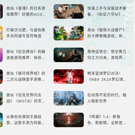
类似《雀魂》的日系游
快速上手与深度战术兼
戏推荐！好看的ACG看
备，《彩虹六号M》是
板娘们等着你！
否值得入手？
打破次元壁，与虚拟歌
类似《植物大战僵尸》
手共同谱写音符物语
的卡牌策略游戏，休闲
娱乐尽在手中！
类似《纪念碑谷》的解
黑神话悟空：悟空携万
谜类游戏推荐：体验沉
钧之力归来，游戏界的
浸式解谜，拾取遗失的
东方巨兽，引爆全球期
碎片
待！
类似《银河境界线》的
畅享篮球梦幻对决！
二次元战棋类手游推
《NBA 2K24梦幻球
荐：极致策略，无限可
队》类似游戏精选
能
类似《坦克世界闪击
在动荡不安的时代，踏
战》（WOTB）的军事
入暗影世界
类游戏推荐！快带上你
最心爱的装备出发吧！
从角色扮演到王国经
《鸣潮》1.4：新角
营，这款手游为何能俘
色、新剧情，全新冒险
获玩家心？
体验！