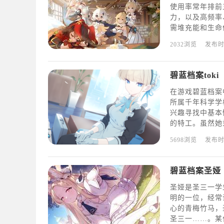
使用率常年排前
力，以及高频率
需堆充能和生命
娜的主要作用是
2032浏览
发布
消耗，降低敌人
碧蓝档案toki
在游戏碧蓝档案
所属千年科学学校
兴趣寻找中基本
的特工。虽然她
兼保镖进行活动
5698浏览
发布
斗的优秀特工。
碧蓝档案圣娅
圣娅是圣三一学
明的一位，经常
心的青梅竹马，
圣三一……。某