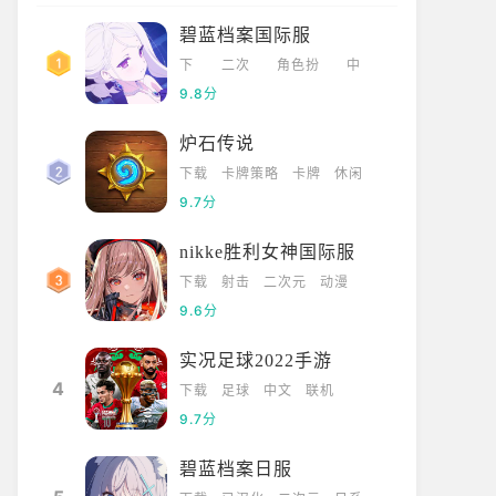
碧蓝档案国际服
下
二次
角色扮
中
载
元
演
文
9.8分
炉石传说
下载
卡牌策略
卡牌
休闲
9.7分
nikke胜利女神国际服
下载
射击
二次元
动漫
9.6分
实况足球2022手游
4
下载
足球
中文
联机
9.7分
碧蓝档案日服