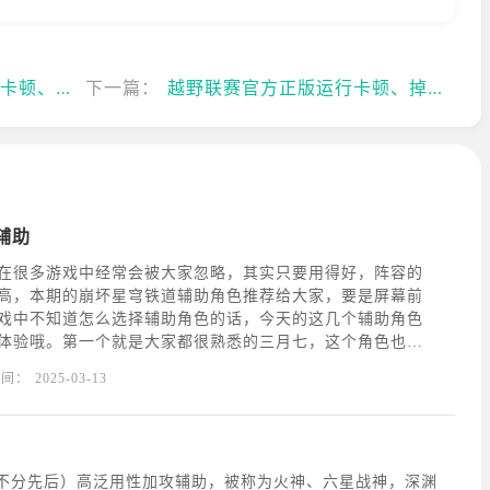
帧解决方法
下一篇：
越野联赛官方正版运行卡顿、掉帧解决方法
辅助
在很多游戏中经常会被大家忽略，其实只要用得好，阵容的
高，本期的崩坏星穹铁道辅助角色推荐给大家，要是屏幕前
戏中不知道怎么选择辅助角色的话，今天的这几个辅助角色
体验哦。第一个就是大家都很熟悉的三月七，这个角色也是
主角的一个角色，这个角色在游戏中基本强度不高，但是作
时间：
2025-03-13
余的，带来的防御效果非常不错，而且在培养上面是最不用
名不分先后）高泛用性加攻辅助，被称为火神、六星战神，深渊