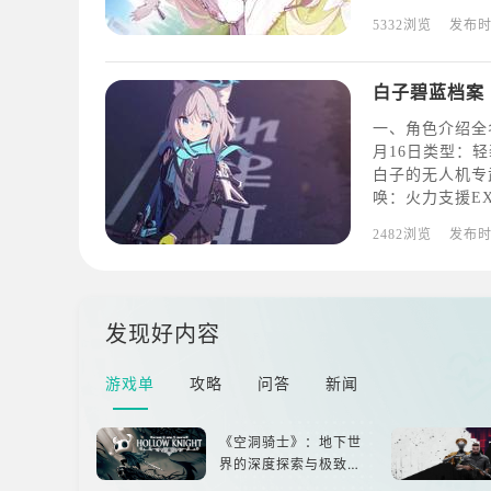
素】其实是能做
5332浏览
发布
里并与其进行对
毁
白子碧蓝档案
一、角色介绍全
月16日类型：
白子的无人机专武
唤：火力支援EX
弹投掷普通技能：
2482浏览
发布
害。3、精准被
发现好内容
游戏单
攻略
问答
新闻
《空洞骑士》：地下世
界的深度探索与极致冒
险