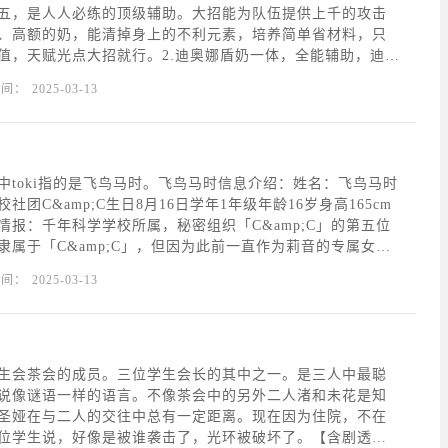
五，是人人必练的顶级辅助。大招能为队伍提供上千的攻击
、高额的奶，能清掉身上的不利元素，培养简单省材料，只
值，天赋光点大招就行。2.迪奥娜盾奶一体，全能辅助，迪奥
治疗、护盾和挂冰。另外，还可增加角色的移速，减少体力
时间：
2025-03-13
的攻击力；2命后能为队友套盾，是联机神技，毕竟是
中toki指的是飞鸟马时。飞鸟马时信息介绍：姓名：飞鸟马时
社团C&amp;C生日8月16日学年1年级年龄16岁身高165cm
情报：千年科学学校所属，秘密组织「C&amp;C」的第五位
隶属于「C&amp;C」，但因为此前一直作为莉音的专属女仆
，所以鲜有人知。是擅长使用高科技武器，精湛的技艺去战
时间：
2025-03-13
虽然迄今为止她都是单独
生会茶会的成员。三位学生会长的其中之一。是三人中最聪
说像谜语一样的语言。不像茶会中的另外二人渚和未花是知
圣娅在与二人的交往中总有一定距离。现在因为住院，不在
位学生说，好像是被谁袭击了，光环被破坏了。【含剧透要