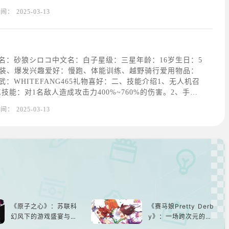
某种预知梦的异能力者。但是，据说可以进入未来的人的梦
时间：
2025-03-13
话，所以拥有的是梦中限定的时光穿梭能力吧。所谓“光环被
名：砂狼シロコ中文名：白子星级：三星年龄：16岁生日：5
轻装、爆发兴趣爱好：慢跑、体能训练、越野骑行爱用物品：
：WHITEFANG465礼物喜好：二、技能介绍1、无人机召
技能：对1名敌人造成攻击力400%~760%的伤害。2、手榴
每25秒，对圆形范围内敌人造成193%~368%攻击力的伤
时间：
2025-03-13
动技能：暴击率增加10
《原子之心》：苏联科
《赛马娘Pretty Derb
幻风下的游戏盛宴与瑕
y》：一场跨次元的竞
疵
速之旅