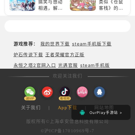
搞笑与感动
类似《仓鼠
队》类似游
娱乐尽在手
相遇，解锁
客栈》的萌
戏精选
中！
多元化角色
宠类游戏推
的魅力
荐！快来养
赛博宠物
吧！
游戏推荐：
我的世界下载
steam手机版下载
炉石传说下载
王者荣耀官方正版
永恒之塔2官网入口
光遇官服
steam手机版
欢迎关注我们
关于我们
|
App下载
|
网站地图
OurPlay手游站 >
版权所有©上海卓安信息科技有限公司
©沪ICP备17010969号-7