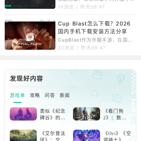
游，在国内下载安装存在一定难
19浏览
/
昨天09:47
度。首先是网络问题，游戏官网、
谷歌商店以及游戏更新资源在国内
Cup Blast怎么下载？2026
访问不够稳定，容易出现加载慢、
国内手机下载安装方法分享
下载中断或连接失败。其次是谷歌
环境依赖，部分安卓手机如果缺少
CupBlast作为外服手游，在国内
GooglePlay服务，可能无法正常
下载安装存在一定难度。首先是网
20浏览
/
昨天09:47
下载、更新或启动游戏。再者，这
络问题，游戏官网、谷歌商店以及
类外服休闲塔防游戏还可能存在地
游戏更新资源在国内访问不够稳
区限制，部分用户可能遇到商店搜
定，容易出现加载慢、下载中断或
不到游戏、提示设备不兼容或安装
连接失败。其次是谷歌环境依赖，
发现好内容
后闪退等情况。如果选择APK手动
部分安卓手机如果缺少GooglePla
安装
y服务，可能无法正常下载、更新
或启动游戏。再者，这类外服休闲
游戏单
攻略
问答
新闻
消除游戏还可能存在地区限制，部
分用户可能遇到商店搜不到游戏、
类似《纪念
《看门狗
提示设备不兼容或安装后闪退等情
碑谷》的解
2》：数字
况。如果选择APK手动安装，
谜类游戏推
世界的精彩
荐：体验沉
狂欢
《艾尔登法
《Ori》《空
浸式解谜，
环》：交界
洞骑士》