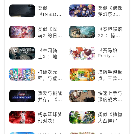
带上你最心
类手游推
丘》
类似
类似《偶像
爱的装备出
荐：极致策
《INSIDE》
梦幻祭2》
发吧！
略，无限可
的解谜类游
的二次元音
能
戏！快动起
游推荐：完
类似《雀
《泰坦陨落
你的小脑筋
美还原偶像
魂》的日系
2》：操控
来通关！
魅力，共同
游戏推荐！
泰坦，主宰
打造最强偶
好看的ACG
未来战场；
《空洞骑
《赛马娘
像团
看板娘们等
跑酷突袭，
Pretty
士》：地下
着你！
改写战斗格
Derby》：
世界的深度
局！
一场跨次元
探索与极致
打破次元
塔防手游盘
的竞速之旅
冒险
壁，与虚拟
点，三款不
歌手共同谱
容错过的塔
写音符物语
防佳作
热爱与挑战
快速上手与
并存，《游
深度战术兼
戏王：大师
备，《彩虹
决斗》，牌
六号M》是
畅享篮球梦
类似《植物
佬都爱玩的
否值得入
幻对决！
大战僵尸》
游戏是啥
手？
《NBA
的卡牌策略
样？
2K24梦幻球
游戏，休闲