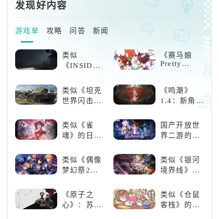
让艾莲提
发现好内容
（增加打异常的效率）、属性加伤
（火、冰、雷、物理等）、穿透、
能量回复等。大致推荐分类为：主
游戏单
攻略
问答
新闻
c角色：4爆伤/攻击5攻击6攻击；
击破角色：4异常5攻击6冲击力；
类似
《赛马娘
支援角色：4异常5攻
Pretty
《INSIDE》
Derby》：
的解谜类游
一场跨次元
戏！快动起
类似《坦克
《鸣潮》
的竞速之旅
你的小脑筋
世界闪击
1.4：新角
来通关！
战》
色、新剧
（WOTB）
情，全新冒
类似《雀
国产开放世
的军事类游
险体验！
魂》的日系
界二游的里
戏推荐！快
游戏推荐！
程碑：《原
带上你最心
好看的ACG
神》
类似《偶像
类似《银河
爱的装备出
看板娘们等
梦幻祭2》
境界线》的
发吧！
着你！
的二次元音
二次元战棋
游推荐：完
类手游推
《原子之
类似《仓鼠
美还原偶像
荐：极致策
心》：苏联
客栈》的萌
魅力，共同
略，无限可
科幻风下的
宠类游戏推