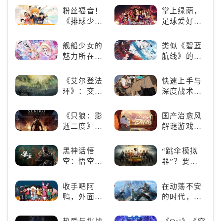
打造最强偶
能
游戏盛宴与
荐！快来养
粉丝福音！
掌上绿荫，
像团
瑕疵
赛博宠物
《排球少
足球爱好者
吧！
年!!FLY
必玩：《实
HIGH!!》手
况足球》
舰船少女的
类似《碧蓝
游还原经典
魅力所在：
航线》的养
名场面
《碧蓝航
成类游戏！
线》
养成你的梦
《艾尔登法
快速上手与
想！
环》：交界
深度战术兼
地的史诗传
备，《彩虹
奇与魂系新
六号M》是
《只狼：影
国产治愈风
巅峰
否值得入
逝二度》：
解谜游戏
手？
一场惊心动
《落日山
魄的忍者之
丘》
黑神话悟
“跳伞模拟
旅
空：悟空携
器”？要
万钧之力归
“苟”还是要
来，游戏界
“刚”？
收手吧阿
在动荡不安
的东方巨
鸭，外面全
的时代，踏
兽，引爆全
是好鹅！！
入暗影世界
球期待！