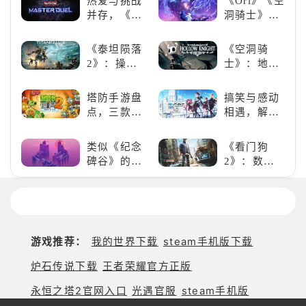
热爱与挑战
《Ori》《空
并存，《游
洞骑士》
戏王：大师
《死亡细
决斗》，牌
胞》横向对
《泰坦陨落
《空洞骑
佬都爱玩的
比，不知道
2》：操控
士》：地下
游戏是啥
入手那个看
泰坦，主宰
世界的深度
样？
这里
未来战场；
探索与极致
塔防手游盘
搞笑与感动
跑酷突袭，
冒险
点，三款不
相遇，解锁
改写战斗格
容错过的塔
多元化角色
局！
防佳作
的魅力
类似《纪念
《看门狗
碑谷》的解
2》：数字
谜类游戏推
世界的精彩
荐：体验沉
狂欢
浸式解谜，
拾取遗失的
碎片
游戏推荐：
我的世界下载
steam手机版下载
炉石传说下载
王者荣耀官方正版
永恒之塔2官网入口
光遇官服
steam手机版