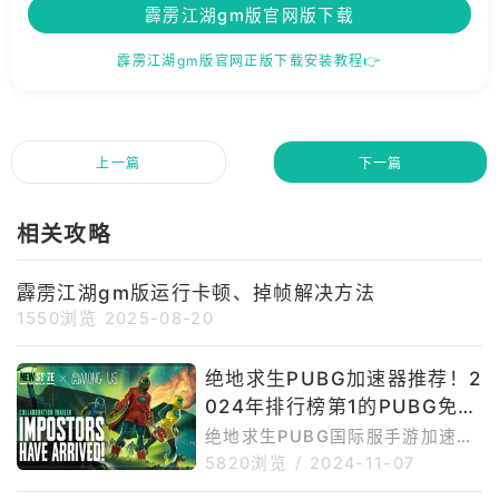
霹雳江湖gm版官网版下载
霹雳江湖gm版官网正版下载安装教程👉
上一篇
下一篇
相关攻略
霹雳江湖gm版运行卡顿、掉帧解决方法
1550浏览
2025-08-20
绝地求生PUBG加速器推荐！2
024年排行榜第1的PUBG免费
加速器
绝地求生PUBG国际服手游加速器
如何选择？小编为您推荐本年度P
5820浏览
/
2024-11-07
UBG免费加速器排名第一的加速