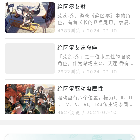
器，延迟/卡顿/跳ping/丢包轻松
绝区零艾琳
解决！OurPlay手游加速器祝您”
今晚吃鸡”！《绝地求生国际服》
艾莲·乔，游戏《绝区零》中的角
(PUBGM)是一款战术竞技型射击
色，有着长长的鲨鱼尾巴，隶属维
类沙盒游戏。在该游戏中，玩家需
多利亚家政的女仆，冷酷的气质和
4383浏览
/
2024-07-10
要在游戏地图上收集各种资源，并
慵懒的态度与家政员工的身份有些
在不断缩小的安全区域内对抗其他
格格不入。具有强大的战斗能力，
绝区零艾莲命座
玩家，让自己生存到最后。游戏有
是维多利亚家政内的武力担当。作
多张地图可供玩家选择，玩家空投
为游戏开服的第一位up角色，小
「艾莲·乔」是一位冰属性的强攻
跳伞至地图的各个角落，
鲨鱼强度在该版本是绝对在线的，
角色，作为站场主C，艾莲·乔有着
抽到肯定能拥有不错的开荒体验。
极具爆炸的输出能力，主要通过冲
2922浏览
/
2024-07-10
核心技能：终结技：养成：关键影
刺攻击等方式积攒【急冻充能】点
画：1、2、6。技能加点：优先普
数进行冰附魔普攻，配合着强化特
攻。驱动与音擎：队伍搭配：
绝区零驱动盘属性
殊技、连携技以及终结技打出爆炸
伤害。并且连续点击两次闪避进入
驱动盘有六个位置，标为I、II、II
【巡游】状态，进行快速移动，从
I、IV、V、VI。123位主词条固定
而持有很高机动性。关于其命座：
是小生命，小攻击，小防御；456
4527浏览
/
2024-07-10
1命让艾莲的输出手法更加多元
位则较多，随机内容包括但不限
化；2命增加一套对群循环机制，
于：生命、攻击、防御、暴击、爆
解锁更多连招；3/5命提升技能等
伤、冲击力（打失衡增幅）、异常
级、4命冰队对群优势提升；6命
精通（增加异常伤害）、异常掌控