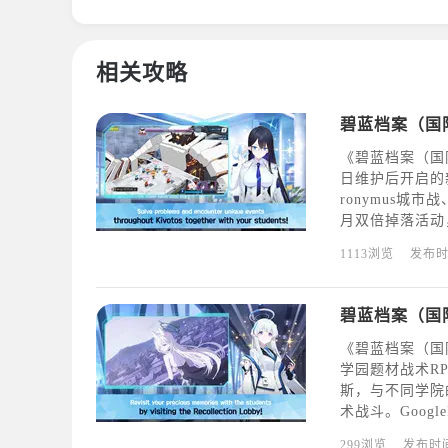
相关攻略
《碧蓝档案（国
日维护后开启的新
ronymus城市战
月双倍掉落活动，以
进行或即将开始
1113浏览
发布
《碧蓝档案（国际
学园题材战术RP
斯，与不同学院
术战斗。Google
方为NexonKore
299浏览
发布时