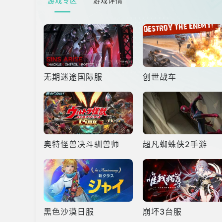
游戏专区
游戏详情
无期迷途国际服
创世战车
奥特怪兽决斗驯兽师
超凡蜘蛛侠2手游
黑色沙漠日服
崩坏3台服