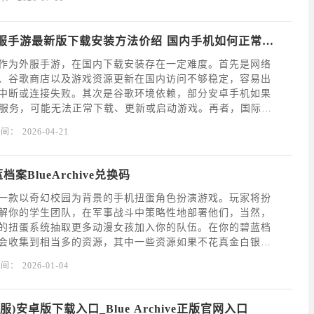
碧蓝档案国际服手游最新版下载安装方法价绍 国内手机如何正常运行碧蓝档案国际服？
作为外服手游，在国内下载安装存在一定难度。首先是网络
、谷歌商店以及游戏资源更新在国内访问不够稳定，容易出
中断或连接失败。其次是谷歌环境依赖，部分安卓手机如果
Play服务，可能无法正常下载、更新或启动游戏。再者，国际服
限制，部分用户可能遇到商店搜不到游戏、提示设备不兼容
时间：
2026-04-21
情况。如果选择APK手动安装，还需要开启未知来
档案BlueArchive兑换码
一款以奇幻校园为背景的手机扭蛋角色扮演游戏。玩家将扮
解你的学生团队，在军事战斗中策略性地部署他们，当然，
的扭蛋系统抽取更多动漫女孩加入你的队伍。在你的碧蓝档
会收集到相当多的资源，其中一些资源如果不花真金白银，
得。好在，你可以使用一些碧蓝档案馆代码来领取一些免费
时间：
2026-01-04
择盒和辉石）。游戏开发团队通常会在Twitter/X上
)安卓版下载入口_Blue Archive正版官网入口