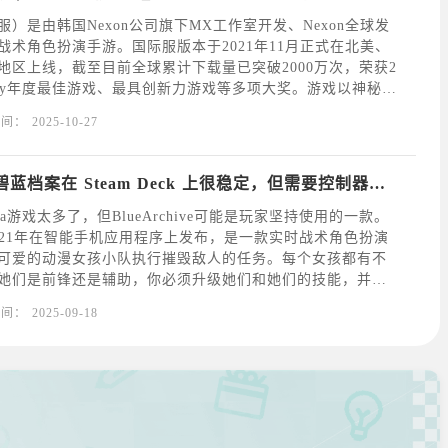
）是由韩国Nexon公司旗下MX工作室开发、Nexon全球发
战术角色扮演手游。国际服版本于2021年11月正式在北美、
地区上线，截至目前全球累计下载量已突破2000万次，荣获2
lePlay年度最佳游戏、最具创新力游戏等多项大奖。游戏以神秘的
;基沃托斯&quot;为舞台，玩家将扮演新赴任的&quot;老师&q
时间：
2025-10-27
Blue Archive碧蓝档案在 Steam Deck 上很稳定，但需要控制器支持
ha游戏太多了，但BlueArchive可能是玩家坚持使用的一款。
021年在智能手机应用程序上发布，是一款实时战术角色扮演
可爱的动漫女孩小队执行摧毁敌人的任务。每个女孩都有不
她们是前锋还是辅助，你必须升级她们和她们的技能，并为
使她们更强大。玩家真的很喜欢任务中的游戏玩法和美学
时间：
2025-09-18
及您必须利用技能来治疗、造成更多伤害并