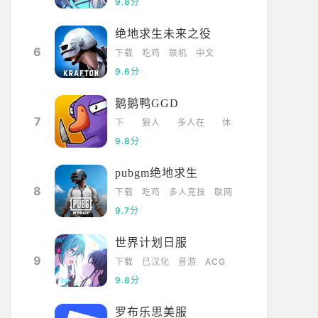
9.8分
绝地求生未来之役
6
下载
吃鸡
联机
中文
9.6分
鹅鹅鸭GGD
7
下
狼人
多人在
休
载
杀
线
闲
9.8分
pubgm绝地求生
8
下载
吃鸡
多人竞技
联网
9.7分
世界计划日服
9
下载
已汉化
音游
ACG
9.8分
罗布乐思美服