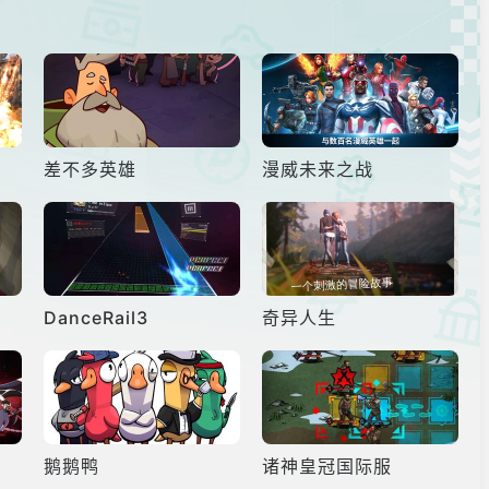
差不多英雄
漫威未来之战
DanceRail3
奇异人生
鹅鹅鸭
诸神皇冠国际服