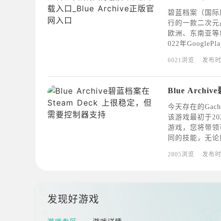
碧蓝档案（国际服
行的一款二次元
欧洲、东南亚等
022年Goog
学园都市&quot
6021浏览
发布
uot;，带领
今天存在的Gac
该游戏最初于2
游戏，您将带领
同的技能，无论
她们配备装备，
2805浏览
发布
——3D战斗以
发现好游戏