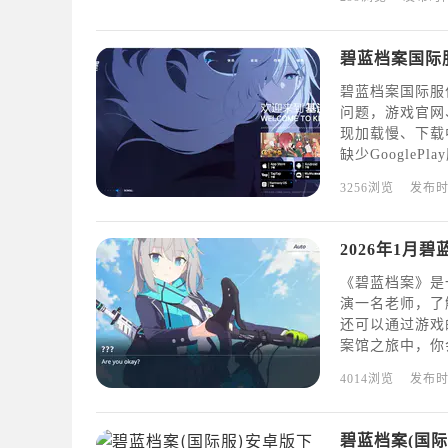
碧蓝档案国际服
问题，游戏官网
现加载慢、下载
缺少Google
还可能存在地区
3256浏览
发布
或安装后闪退等
2026年1月碧蓝
《碧蓝档案》是
演一名老师，了
还可以通过游戏
案馆之旅中，你
很难在游戏内获
4014浏览
发布
物品（包括神器选
碧蓝档案(国际服