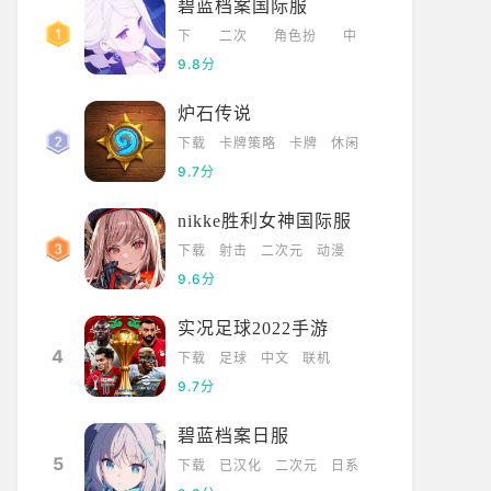
碧蓝档案国际服
下
二次
角色扮
中
载
元
演
文
9.8分
炉石传说
下载
卡牌策略
卡牌
休闲
9.7分
nikke胜利女神国际服
下载
射击
二次元
动漫
9.6分
实况足球2022手游
4
下载
足球
中文
联机
9.7分
碧蓝档案日服
5
下载
已汉化
二次元
日系