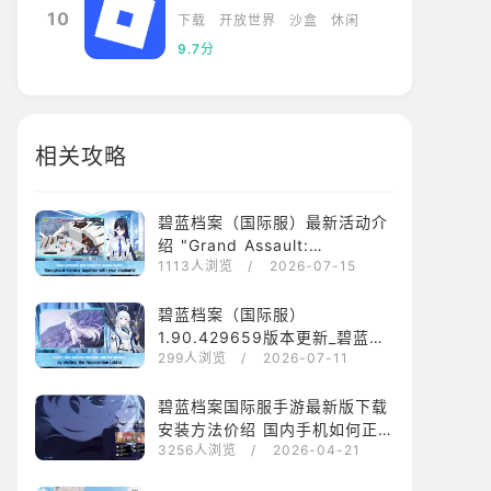
10
下载
开放世界
沙盒
休闲
9.7分
相关攻略
碧蓝档案（国际服）最新活动介
绍 "Grand Assault:
1113人浏览
/ 2026-07-15
Hieronymus 城市战"
碧蓝档案（国际服）
1.90.429659版本更新_碧蓝档
299人浏览
/ 2026-07-11
案（国际服）1.90.429659最新
版下载安装
碧蓝档案国际服手游最新版下载
安装方法价绍 国内手机如何正常
3256人浏览
/ 2026-04-21
运行碧蓝档案国际服？