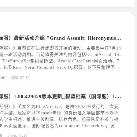
碧蓝档案（国际服）最新活动介绍 "Grand Assault: Hieronymus 城市战"
际服）》目前正在进行或即将开始的活动，主要集中在7月14
一轮活动周期。当前值得关注的内容包括GrandAssault:Hie
、TheFuryofSet制约解除战、Arona’sDiceGame网页活动、7
及Rio、Neru（School）Pick-Up招募。以下只整理仍在
的内容，已经结束的活动不再展开。一、碧蓝档案（
时间：
2026-07-15
碧蓝档案（国际服）1.90.429659版本更新_碧蓝档案（国际服）1.90.429659最新版下载安装
服）》英文名为BlueArchive，是由NEXON发行的二次元
G手游。玩家将以“Sensei/老师”的身份进入学园都市基沃托
的学生相遇，推进主线剧情、培养角色、组建队伍并参与战
Play页面显示，国际服包名为com.nexon.bluearchive，发行
aCorporation；OurPlay页面当前收录的《
间：
2026-07-11