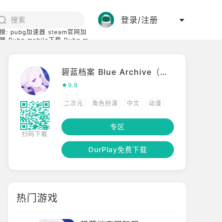
登录/注册
搜:
pubg加速器
steam官网加
器
Pubg mobile下载
Pubg m
际服
碧蓝档案下载
碧蓝档案 Blue Archive（国际服）
9.8
二次元
角色扮演
中文
动漫
日系
养成
多人竞技
专区
扫码下载
OurPlay免费下载
热门游戏