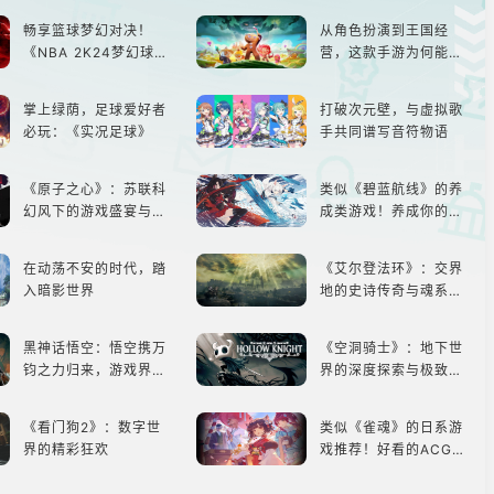
畅享篮球梦幻对决！
从角色扮演到王国经
《NBA 2K24梦幻球
营，这款手游为何能俘
队》类似游戏精选
获玩家心？
掌上绿荫，足球爱好者
打破次元壁，与虚拟歌
必玩：《实况足球》
手共同谱写音符物语
《原子之心》：苏联科
类似《碧蓝航线》的养
幻风下的游戏盛宴与瑕
成类游戏！养成你的梦
疵
想！
在动荡不安的时代，踏
《艾尔登法环》：交界
入暗影世界
地的史诗传奇与魂系新
巅峰
黑神话悟空：悟空携万
《空洞骑士》：地下世
钧之力归来，游戏界的
界的深度探索与极致冒
东方巨兽，引爆全球期
险
待！
《看门狗2》：数字世
类似《雀魂》的日系游
界的精彩狂欢
戏推荐！好看的ACG看
板娘们等着你！