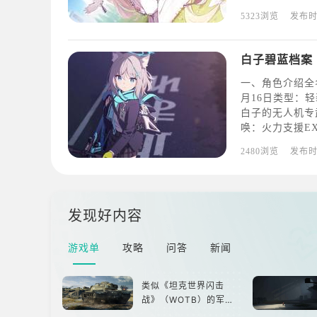
素】其实是能做
5323浏览
发布
里并与其进行对
毁
白子碧蓝档案
一、角色介绍全
月16日类型：
白子的无人机专武
唤：火力支援EX
弹投掷普通技能：
2480浏览
发布
害。3、精准被
发现好内容
游戏单
攻略
问答
新闻
类似《坦克世界闪击
战》（WOTB）的军事
类游戏推荐！快带上你