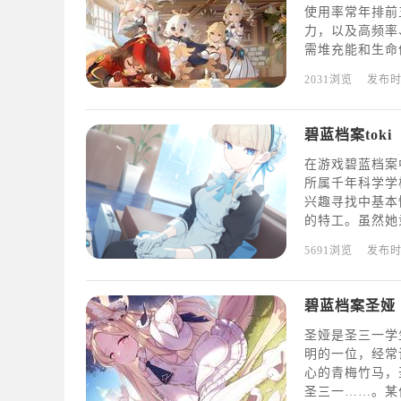
使用率常年排前
力，以及高频率
需堆充能和生命
娜的主要作用是
2031浏览
发布
消耗，降低敌人
碧蓝档案toki
在游戏碧蓝档案
所属千年科学学校
兴趣寻找中基本
的特工。虽然她
兼保镖进行活动
5691浏览
发布
斗的优秀特工。
碧蓝档案圣娅
圣娅是圣三一学
明的一位，经常
心的青梅竹马，
圣三一……。某