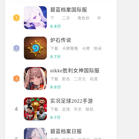
碧蓝档案国际服
下
二次
角色扮
中
载
元
演
文
9.8分
炉石传说
下载
卡牌策略
卡牌
休闲
9.7分
nikke胜利女神国际服
下载
射击
二次元
动漫
9.6分
实况足球2022手游
4
下载
足球
中文
联机
9.7分
碧蓝档案日服