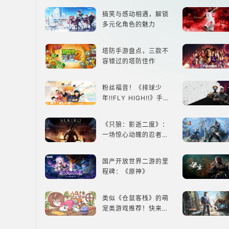
最心爱的装备出发吧！
搞笑与感动相遇，解锁
多元化角色的魅力
塔防手游盘点，三款不
容错过的塔防佳作
粉丝福音！《排球少
年!!FLY HIGH!!》手游
还原经典名场面
《只狼：影逝二度》：
一场惊心动魄的忍者之
旅
国产开放世界二游的里
程碑：《原神》
类似《仓鼠客栈》的萌
宠类游戏推荐！快来养
赛博宠物吧！