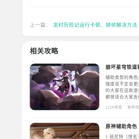
上一篇：
龙村历险记运行卡顿、掉帧解决方法
相关攻略
崩坏星穹铁道
辅助类型的角色
强度说不定会更
的大家在这款游
都很适合大家去
游戏中相当与女
2229浏览
发布
为辅助是绰绰有
操心
原神辅助角色
1.班尼特（排