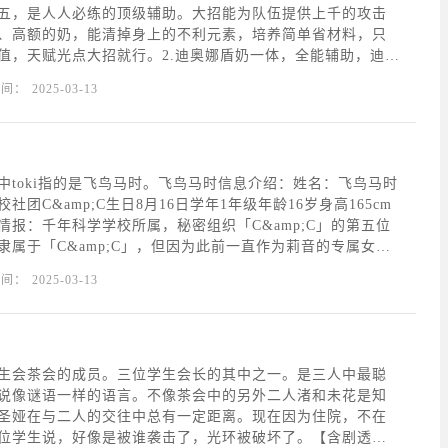
五，是人人必练的顶级辅助。大招能为队伍提供上千的攻击
、高额的奶，能清掉身上的不利元素，培养简单省材料，只
值，天赋光点大招就行。2.迪奥娜盾奶一体，全能辅助，迪奥
治疗、护盾和挂冰。另外，还可增加角色的移速，减少体力
时间：
2025-03-13
的攻击力；2命后能为队友套盾，是联机神技，毕竟是
中toki指的是飞鸟马时。飞鸟马时信息介绍：姓名：飞鸟马时
社团C&amp;C生日8月16日学年1年级年龄16岁身高165cm
情报：千年科学学校所属，秘密组织「C&amp;C」的第五位
隶属于「C&amp;C」，但因为此前一直作为莉音的专属女仆
，所以鲜有人知。是擅长使用高科技武器，精湛的技艺去战
时间：
2025-03-13
虽然迄今为止她都是单独
生会茶会的成员。三位学生会长的其中之一。是三人中最聪
说像谜语一样的语言。不像茶会中的另外二人渚和未花是知
圣娅在与二人的交往中总有一定距离。现在因为住院，不在
位学生说，好像是被谁袭击了，光环被破坏了。【含剧透要