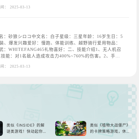
某种预知梦的异能力者。但是，据说可以进入未来的人的梦
时间：
2025-03-13
话，所以拥有的是梦中限定的时光穿梭能力吧。所谓“光环被
名：砂狼シロコ中文名：白子星级：三星年龄：16岁生日：5
轻装、爆发兴趣爱好：慢跑、体能训练、越野骑行爱用物品：
：WHITEFANG465礼物喜好：二、技能介绍1、无人机召
技能：对1名敌人造成攻击力400%~760%的伤害。2、手榴
每25秒，对圆形范围内敌人造成193%~368%攻击力的伤
时间：
2025-03-13
动技能：暴击率增加10
类似《INSIDE》的解
类似《植物大战僵尸》
谜类游戏！快动起你的
的卡牌策略游戏，休闲
小脑筋来通关！
娱乐尽在手中！