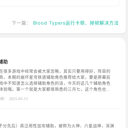
下一篇：
Blood Typers运行卡顿、掉帧解决方法
辅助
在很多游戏中经常会被大家忽略，其实只要用得好，阵容的
高，本期的崩坏星穹铁道辅助角色推荐给大家，要是屏幕前
戏中不知道怎么选择辅助角色的话，今天的这几个辅助角色
体验哦。第一个就是大家都很熟悉的三月七，这个角色也是
主角的一个角色，这个角色在游戏中基本强度不高，但是作
时间：
2025-03-13
余的，带来的防御效果非常不错，而且在培养上面是最不用
名不分先后）高泛用性加攻辅助，被称为火神、六星战神，深渊