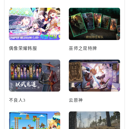
偶像荣耀韩服
巫师之昆特牌
不良人3
云原神