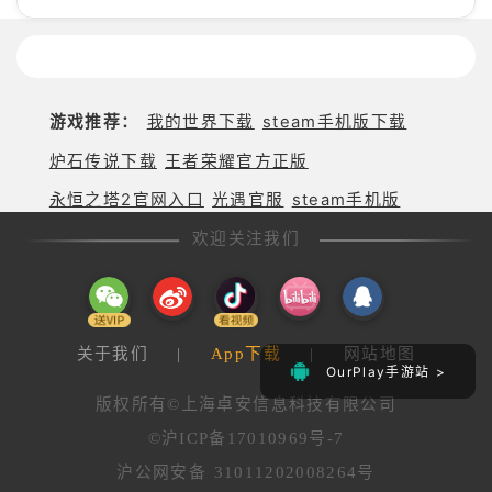
游戏推荐：
我的世界下载
steam手机版下载
炉石传说下载
王者荣耀官方正版
永恒之塔2官网入口
光遇官服
steam手机版
欢迎关注我们
关于我们
|
App下载
|
网站地图
OurPlay手游站 >
版权所有©上海卓安信息科技有限公司
©沪ICP备17010969号-7
沪公网安备 31011202008264号