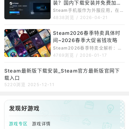
punkFes
装？国内下载安装并免费加速
单、接收社区和游戏新闻，同时还
能使用Steam令牌、二维码登录、
Steam手机版方法介绍
Steam手机版作为外服应用，在国
登录确认、交易确认等安全功能。
内下载安装时也有一定难度。首先
4838浏览
/
2026-04-21
Steam官方移动应用页面显示，无
是网络问题，Steam官网、谷歌商
法访问GooglePlay的安卓用户可
店以及部分资源页面在国内访问不
Steam2026春季特卖具体时
以直接下载SteamMobile3.10.
够稳定，容易出现加载慢、下载中
9；OurPlay页
间~2026春季大促省钱攻略
断或页面无法打开的情况。其次是
谷歌环境依赖，部分安卓手机若缺
Steam2026春季特卖全解析：3
少GooglePlay服务，可能无法通
月19日开启史低狂欢Steam2026
4769浏览
/
2026-01-17
过谷歌商店正常下载安装或更新。
春季特卖将于3月19日正式启动，
再者，部分国产手机对APK安装权
至3月26日结束（Steam官方信
Steam最新版下载安装_Steam官方最新版官网下
限管理较严格，手动安装时可能被
息），作为全年四大季节性大促的
系统拦截。如果后续登录Steam账
载入口
开篇福利，这场盛会堪称玩家清空
号，还可能因为网络
愿望单的最佳时机。此次特卖延续
5220浏览
2025-12-11
往年高力度折扣传统，覆盖3A大
作、独立精品、联机神作等全品类
游戏，众多热门作品有望迎来新史
发现好游戏
低。核心亮点：折扣与品类双在线
折扣力度拉满，3A大作领衔降
价，参考往年趋势，《星
游戏专区
游戏详情