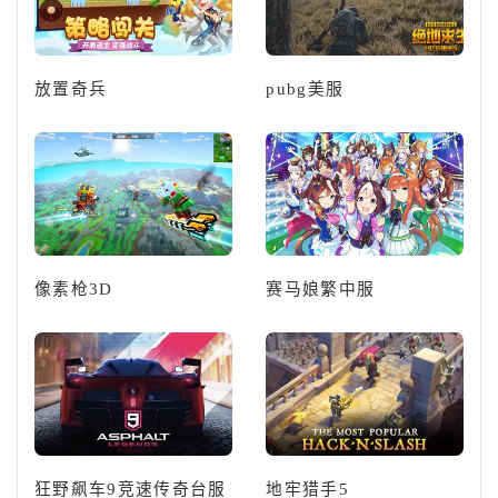
放置奇兵
pubg美服
像素枪3D
赛马娘繁中服
狂野飙车9竞速传奇台服
地牢猎手5