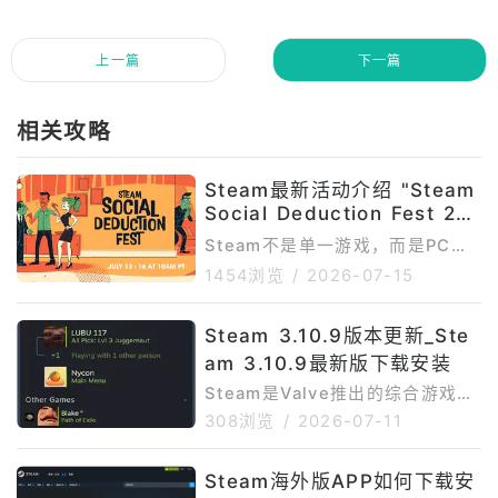
上一篇
下一篇
相关攻略
Steam最新活动介绍 "Steam
Social Deduction Fest 202
6"
Steam不是单一游戏，而是PC游
戏平台，所以这里的“最新活动”主
1454浏览
/
2026-07-15
要指Steam官方正在进行或已经公
布的促销节、主题游戏节、免费试
Steam 3.10.9版本更新_Ste
玩活动和即将开启的游戏节。截至
2026年7月15日，Steam夏季特
am 3.10.9最新版下载安装
卖已经在2026年7月9日结束，因
Steam是Valve推出的综合游戏平
此本文不再介绍已结束的夏促内
台，移动端应用通常被称为Steam
308浏览
/
2026-07-11
容；当前重点是正在进行的Steam
MobileApp。通过Steam手机
SocialDeductionFest2026，以
版，用户可以在手机上浏览Steam
及即将开启的TrainFest、Cyber
Steam海外版APP如何下载安
商店、购买PC游戏、查看愿望