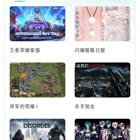
王者荣耀泰服
闪耀暖暖日服
将军的荣耀3
杀手狙击