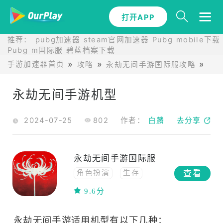
打开APP
推荐：
pubg加速器
steam官网加速器
Pubg mobile下载
Pubg m国际服
碧蓝档案下载
手游加速器首页
攻略
永劫无间手游国际服攻略
永
永劫无间手游机型
2024-07-25
802
作者：
白麟
去分享
永劫无间手游国际服
查看
角色扮演
生存
动作
战争模拟
9.6分
格斗
RPG
3D
射击
中国风
永劫无间手游适用机型有以下几种：