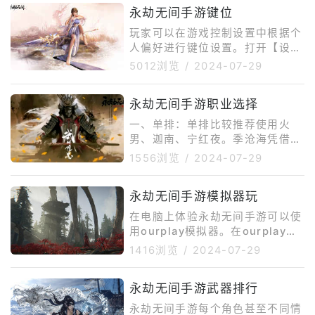
永劫无间手游键位
玩家可以在游戏控制设置中根据个
人偏好进行键位设置。打开【设
置-操作布局】界面，大家可以通
5012浏览
/
2024-07-29
过“自定义布局”这一功能来调整键
位的数量、位置、大小、透明度等
永劫无间手游职业选择
设置，完成这一功能的设置后，可
以让游戏键位充分契合个人的战斗
一、单排：单排比较推荐使用火
习惯。同时也可以分享自己的键位
男、迦南、宁红夜。季沧海凭借着
设置或者导入他人键位设置。对于
高机动和爆发，以及开大后的无限
1556浏览
/
2024-07-29
不习惯滑动操作的玩家，官方为玩
颠勺，在单排情况下较为强势。迦
家准备了“点击按钮方案”，在【设
南同样拥有高机动性，并且大招还
置-操作布局-自定义布局】中选择
永劫无间手游模拟器玩
能隐身和点杀,也是单排首选。宁
点击按钮方案。设置为【点击按钮
红夜控制能力较强，单排能力也比
在电脑上体验永劫无间手游可以使
方案】
较强。二、双排：天海+迦南：天
用ourplay模拟器。在ourplay官
海变身后的抓是可以被闪避躲掉
网下载安装包。在搜索栏中搜索永
1416浏览
/
2024-07-29
的，但如果配合上迦南大招的隐
劫无间，点击下载即可游玩！对于
身，在敌人看不到的情况下,天海
配置要求：pc模拟器最低需要Win
双抓的成功率就会大大提高。宁红
永劫无间手游武器排行
dows1064-bit操作系统，Inteli
夜+迦南：宁红夜的控制，配合迦
54代或AMDFX6300处理器，8G
永劫无间手游每个角色甚至不同情