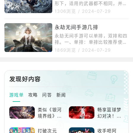
南的点杀，可以快
BRAM内存，NVIDlAGeForceGT
形下，适用的武器都不相同，并且
X650Tl、IntelArcA380或AMD
武器的适用程度也受玩家个人手感
1306浏览
/
2024-07-29
HD6950及同等型号显卡以及50G
影响，所以不存在武器好坏的排
B可用空间。
名，下面为各位玩家介绍一下各个
永劫无间手游几排
武器的特点：1、长剑：蓄力招式
距离远并且是单次伤害，打团帮队
永劫无间手游可以单排，双排和四
友拆伙非常好用。但蓄力攻击伤害
排。一、单排：单排比较推荐使用
低，机动性不高。需要远距离蓄力
火男、迦南、宁红夜。季沧海凭借
1869浏览
/
2024-07-29
加闪避就可以不用担心被振刀的打
着高机动和爆发，以及开大后的无
出剑气，老玩家同样可以复刻当年
限颠勺，在单排情况下较为强势。
的A闪+A闪+升龙接浮空一段接钩
迦南同样拥有高机动性，并且大招
锁接浮空连段接竖劈。而且这个连
还能隐身和点杀,也是单排首选。
招是可以一
发现好内容
宁红夜控制能力较强，单排能力也
比较强。二、双排：天海+迦南：
天海变身后的抓是可以被闪避躲掉
游戏单
攻略
问答
新闻
的，但如果配合上迦南大招的隐
身，在敌人看不到的情况下,天海
类似《银河
畅享篮球梦
双抓的成功率就会大大提高。宁红
境界线》的
幻对决！
夜+迦南：宁
二次元战棋
《NBA
类手游推
2K24梦幻球
打破次元
收手吧阿