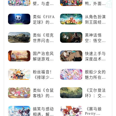
荐：极致策
队》类似游
壁，与虚拟
鸭，外面全
略，无限可
戏精选
歌手共同谱
是好鹅！！
能
写音符物语
类似《FIFA
从角色扮演
足球》的足
到王国经
球类比赛推
营，这款手
荐！快来赢
游为何能俘
类似《坦克
黑神话悟
得世界冠军
获玩家心？
世界闪击
空：悟空携
吧！
战》
万钧之力归
（WOTB）
来，游戏界
国产治愈风
快速上手与
的军事类游
的东方巨
解谜游戏
深度战术兼
戏推荐！快
兽，引爆全
《落日山
备，《彩虹
带上你最心
球期待！
丘》
六号M》是
粉丝福音！
舰船少女的
爱的装备出
否值得入
《排球少
魅力所在：
发吧！
手？
年!!FLY
《碧蓝航
HIGH!!》手
线》
类似《仓鼠
《艾尔登法
游还原经典
客栈》的萌
环》：交界
名场面
宠类游戏推
地的史诗传
荐！快来养
奇与魂系新
搞笑与感动
《赛马娘
赛博宠物
巅峰
Pretty
相遇，解锁