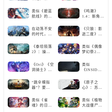
吧！
Derby》：
多元化角色
一场跨次元
的魅力
类似《碧蓝
《鸣潮》
的竞速之旅
航线》的养
1.4：新角
成类游戏！
色、新剧
养成你的梦
情，全新冒
在动荡不安
《只狼：影
想！
险体验！
的时代，踏
逝二度》：
入暗影世界
一场惊心动
魄的忍者之
《泰坦陨落
类似《偶像
旅
2》：操控
梦幻祭2》
泰坦，主宰
的二次元音
未来战场；
游推荐：完
《Ori》《空
类似
跑酷突袭，
美还原偶像
洞骑士》
《INSIDE》
改写战斗格
魅力，共同
《死亡细
的解谜类游
局！
打造最强偶
胞》横向对
戏！快动起
“跳伞模拟
《原子之
像团
比，不知道
你的小脑筋
器”？要
心》：苏联
入手那个看
来通关！
“苟”还是要
科幻风下的
这里
“刚”？
游戏盛宴与
类似《雀
类似《植物
瑕疵
魂》的日系
大战僵尸》
游戏推荐！
的卡牌策略