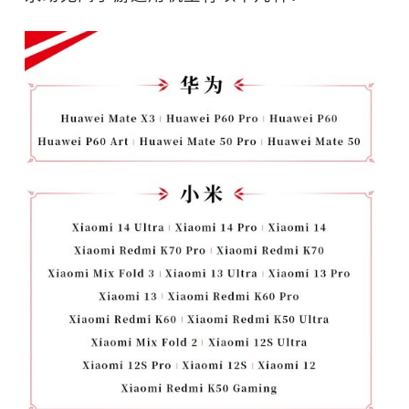
武侠
射箭
古风
第三人称