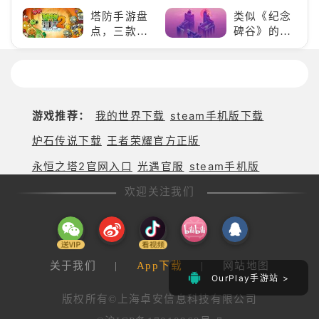
好看的ACG
游戏，休闲
塔防手游盘
类似《纪念
看板娘们等
娱乐尽在手
点，三款不
碑谷》的解
着你！
中！
容错过的塔
谜类游戏推
防佳作
荐：体验沉
浸式解谜，
拾取遗失的
碎片
游戏推荐：
我的世界下载
steam手机版下载
炉石传说下载
王者荣耀官方正版
永恒之塔2官网入口
光遇官服
steam手机版
欢迎关注我们
关于我们
|
App下载
|
网站地图
OurPlay手游站 >
版权所有©上海卓安信息科技有限公司