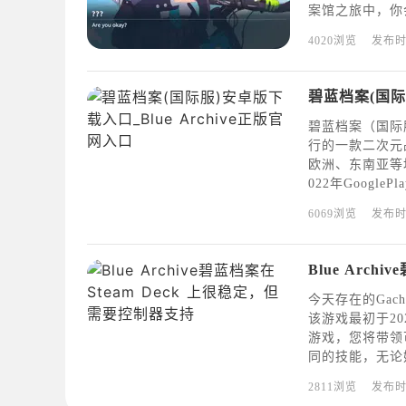
案馆之旅中，你
很难在游戏内获
4020浏览
发布
物品（包括神器选
碧蓝档案(国际服
碧蓝档案（国际服
行的一款二次元
欧洲、东南亚等
022年Goog
学园都市&quot
6069浏览
发布
uot;，带领
今天存在的Gac
该游戏最初于2
游戏，您将带领
同的技能，无论
她们配备装备，
2811浏览
发布
——3D战斗以