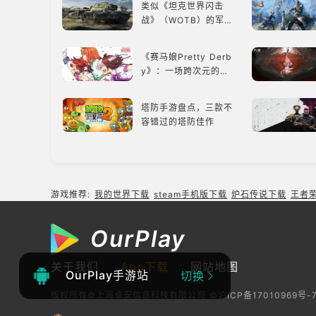
类似《坦克世界闪击
战》（WOTB）的军事
类游戏推荐！快带上你
最心爱的装备出发吧！
《赛马娘Pretty Derb
y》：一场跨次元的竞
速之旅
塔防手游盘点，三款不
容错过的塔防佳作
《Ori》《空洞骑士》
《死亡细胞》横向对
比，不知道入手那个看
游戏推荐:
我的世界下载
steam手机版下载
炉石传说下载
王者
这里
类似《碧蓝航线》的养
成类游戏！养成你的梦
OurPlay
想！
类似《纪念碑谷》的解
关于我们
App下载
网站地图
OurPlay手游站
谜类游戏推荐：体验沉
切换
浸式解谜，拾取遗失的
版权所有©上海卓安信息科技有限公司
©沪ICP备17010969号-
碎片