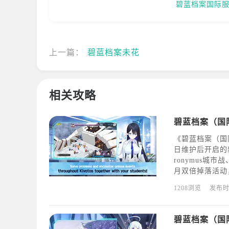
碧蓝档案国际服
上一篇：
碧蓝档案未花
相关攻略
《碧蓝档案（国
日维护后开启的新
ronymus城市战
月双倍掉落活动，以
进行或即将开始
1208浏览
发布