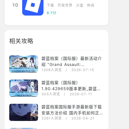
10
下载
开放世界
沙盒
休闲
9.7分
相关攻略
碧蓝档案（国际服）最新活动介
绍 "Grand Assault:
1208人浏览
/ 2026-07-15
Hieronymus 城市战"
碧蓝档案（国际服）
1.90.429659版本更新_碧蓝档
305人浏览
/ 2026-07-11
案（国际服）1.90.429659最新
版下载安装
碧蓝档案国际服手游最新版下载
安装方法价绍 国内手机如何正常
3261人浏览
/ 2026-04-21
运行碧蓝档案国际服？