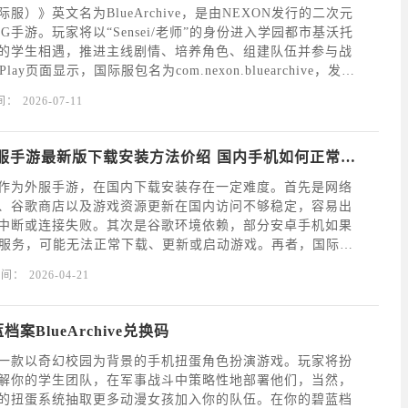
服）》英文名为BlueArchive，是由NEXON发行的二次元
G手游。玩家将以“Sensei/老师”的身份进入学园都市基沃托
的学生相遇，推进主线剧情、培养角色、组建队伍并参与战
Play页面显示，国际服包名为com.nexon.bluearchive，发行
aCorporation；OurPlay页面当前收录的《
间：
2026-07-11
碧蓝档案国际服手游最新版下载安装方法价绍 国内手机如何正常运行碧蓝档案国际服？
作为外服手游，在国内下载安装存在一定难度。首先是网络
、谷歌商店以及游戏资源更新在国内访问不够稳定，容易出
中断或连接失败。其次是谷歌环境依赖，部分安卓手机如果
Play服务，可能无法正常下载、更新或启动游戏。再者，国际服
限制，部分用户可能遇到商店搜不到游戏、提示设备不兼容
时间：
2026-04-21
情况。如果选择APK手动安装，还需要开启未知来
档案BlueArchive兑换码
一款以奇幻校园为背景的手机扭蛋角色扮演游戏。玩家将扮
解你的学生团队，在军事战斗中策略性地部署他们，当然，
的扭蛋系统抽取更多动漫女孩加入你的队伍。在你的碧蓝档