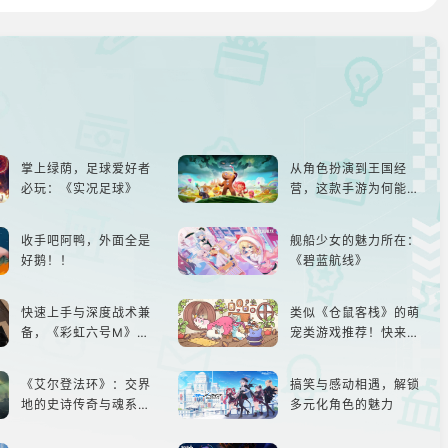
掌上绿荫，足球爱好者
从角色扮演到王国经
必玩：《实况足球》
营，这款手游为何能俘
获玩家心？
收手吧阿鸭，外面全是
舰船少女的魅力所在：
好鹅！！
《碧蓝航线》
快速上手与深度战术兼
类似《仓鼠客栈》的萌
备，《彩虹六号M》是
宠类游戏推荐！快来养
否值得入手？
赛博宠物吧！
《艾尔登法环》：交界
搞笑与感动相遇，解锁
地的史诗传奇与魂系新
多元化角色的魅力
巅峰