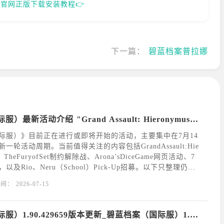
官网正版下载安装教程👉
下一篇：
碧蓝档案普拉娜
碧蓝档案（国际服）最新活动介绍 "Grand Assault: Hieronymus 城市战"
际服）》目前正在进行或即将开始的活动，主要集中在7月14
一轮活动周期。当前值得关注的内容包括GrandAssault:Hie
、TheFuryofSet制约解除战、Arona’sDiceGame网页活动、7
及Rio、Neru（School）Pick-Up招募。以下只整理仍在
的内容，已经结束的活动不再展开。一、碧蓝档案（
时间：
2026-07-15
碧蓝档案（国际服）1.90.429659版本更新_碧蓝档案（国际服）1.90.429659最新版下载安装