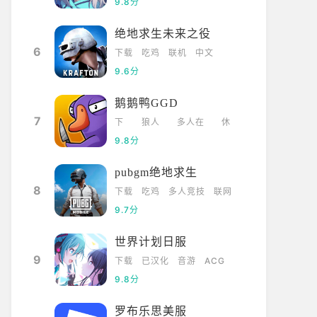
9.8分
绝地求生未来之役
6
下载
吃鸡
联机
中文
9.6分
鹅鹅鸭GGD
7
下
狼人
多人在
休
载
杀
线
闲
9.8分
pubgm绝地求生
8
下载
吃鸡
多人竞技
联网
9.7分
世界计划日服
9
下载
已汉化
音游
ACG
9.8分
罗布乐思美服