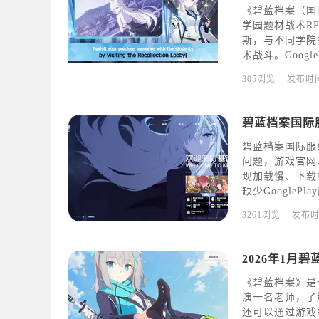
《碧蓝档案（国际
学园题材战术RP
斯，与不同学院
术战斗。Google
方为NexonKore
305浏览
发布时
碧蓝档案国际服
问题，游戏官网
现加载慢、下载
缺少Google
还可能存在地区
3261浏览
发布
或安装后闪退等
2026年1月碧蓝
《碧蓝档案》是
演一名老师，了
还可以通过游戏