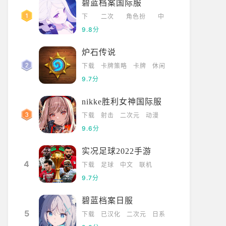
碧蓝档案国际服
下
二次
角色扮
中
载
元
演
文
9.8分
炉石传说
下载
卡牌策略
卡牌
休闲
9.7分
nikke胜利女神国际服
下载
射击
二次元
动漫
9.6分
实况足球2022手游
4
下载
足球
中文
联机
9.7分
碧蓝档案日服
5
下载
已汉化
二次元
日系