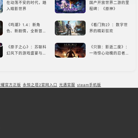
在动荡不安的时代，踏
国产开放世界二游的里
入暗影世界
程碑：《原神》
《鸣潮》1.4：新角
《看门狗2》：数字世
色、新剧情，全新冒险
界的精彩狂欢
体验！
《原子之心》：苏联科
《只狼：影逝二度》：
幻风下的游戏盛宴与瑕
一场惊心动魄的忍者之
疵
旅
粉丝福音！《排球少
类似《偶像梦幻祭2》
年!!FLY HIGH!!》手游
的二次元音游推荐：完
还原经典名场面
美还原偶像魅力，共同
荣耀官方正版
永恒之塔2官网入口
光遇官服
steam手机版
打造最强偶像团
类似《FIFA足球》的足
《泰坦陨落 2》：操控
球类比赛推荐！快来赢
泰坦，主宰未来战场；
得世界冠军吧！
跑酷突袭，改写战斗格
局！
畅享篮球梦幻对决！
类似《INSIDE》的解
《NBA 2K24梦幻球
谜类游戏！快动起你的
队》类似游戏精选
小脑筋来通关！
7