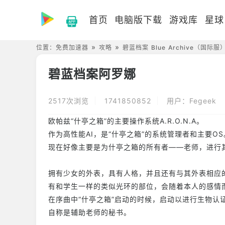
首页
电脑版下载
游戏库
星球
位置：
免费加速器
攻略
碧蓝档案 Blue Archive（国际服
碧蓝档案阿罗娜
2517次浏览
1741850852
用户：Fegeek
欧帕兹“什亭之箱”的主要操作系统A.R.O.N.A。
作为高性能AI，是“什亭之箱”的系统管理者和主要OS
现在好像主要是为什亭之箱的所有者——老师，进行
拥有少女的外表，具有人格，并且还有与其外表相应
有和学生一样的类似光环的部位，会随着本人的感情
在序曲中“什亭之箱”启动的时候，启动以进行生物认
自称是辅助老师的秘书。