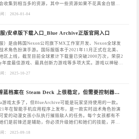
会收集到相当多的资源，其中一些资源如果不花真金白银，
得。好在，你可以使用一些碧蓝档案馆代码来领取一些免费
时间：
2026-01-04
择盒和辉石）。游戏开发团队通常会在Twitter/X上
)安卓版下载入口_Blue Archive正版官网入口
）是由韩国Nexon公司旗下MX工作室开发、Nexon全球发
战术角色扮演手游。国际服版本于2021年11月正式在北美、
地区上线，截至目前全球累计下载量已突破2000万次，荣获2
lePlay年度最佳游戏、最具创新力游戏等多项大奖。游戏以神秘的
;基沃托斯&quot;为舞台，玩家将扮演新赴任的&quot;老师&q
时间：
2025-10-27
Blue Archive碧蓝档案在 Steam Deck 上很稳定，但需要控制器支持
ha游戏太多了，但BlueArchive可能是玩家坚持使用的一款。
021年在智能手机应用程序上发布，是一款实时战术角色扮演
可爱的动漫女孩小队执行摧毁敌人的任务。每个女孩都有不
她们是前锋还是辅助，你必须升级她们和她们的技能，并为
使她们更强大。玩家真的很喜欢任务中的游戏玩法和美学
时间：
2025-09-18
及您必须利用技能来治疗、造成更多伤害并