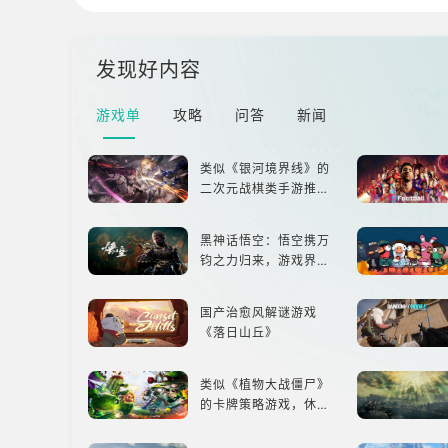
发现好内容
游戏单
攻略
问答
新闻
类似《银河境界线》的
二次元战棋类手游推
荐：极致策略，无限可
能
黑神话悟空：悟空携万
钧之力归来，游戏界的
东方巨兽，引爆全球期
待！
国产治愈风解谜游戏
《落日山丘》
类似《植物大战僵尸》
的卡牌策略游戏，休闲
娱乐尽在手中！