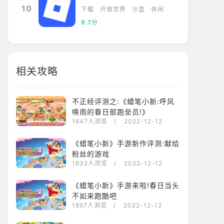
10
下载
开放世界
沙盒
休闲
9.7分
相关攻略
不正经评测之:《蜡笔小新:呼风
唤雨的春日部跑垒员!》
1647人浏览
/ 2022-12-12
《蜡笔小新》手游新作评测:献给
粉丝的游戏
1632人浏览
/ 2022-12-12
《蜡笔小新》手游来啦!春日当头
不如来跑酷吧
1867人浏览
/ 2022-12-12