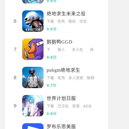
9.8分
绝地求生未来之役
6
下载
吃鸡
联机
中文
9.6分
鹅鹅鸭GGD
7
下
狼人
多人在
休
载
杀
线
闲
9.8分
pubgm绝地求生
8
下载
吃鸡
多人竞技
联网
9.7分
世界计划日服
9
下载
已汉化
音游
ACG
9.8分
罗布乐思美服