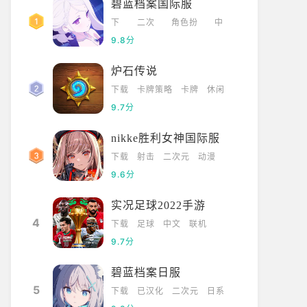
碧蓝档案国际服
下
二次
角色扮
中
载
元
演
文
9.8分
炉石传说
下载
卡牌策略
卡牌
休闲
9.7分
nikke胜利女神国际服
下载
射击
二次元
动漫
9.6分
实况足球2022手游
4
下载
足球
中文
联机
9.7分
碧蓝档案日服
5
下载
已汉化
二次元
日系