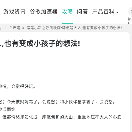
游戏资讯
谷歌加速器
攻略
问答
产品百科
热
速
员！！Ｚ攻略
蜡笔小新之呼风唤雨:即便是大人,也有变成小孩子的想法!
国
,也有变成小孩子的想法!
神情，会觉得好玩。
愁；今天被妈妈骂了，会说愁；和小伙伴猜拳输了，会说愁。
破涕而笑。
，但那份愁却幻化成一座沉甸甸的大山，重重地压在大人的心底