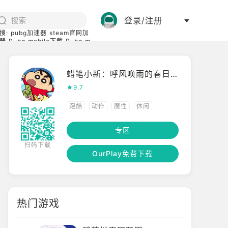
登录/注册
搜:
pubg加速器
steam官网加
器
Pubg mobile下载
Pubg m
际服
碧蓝档案下载
蜡笔小新：呼风唤雨的春日部跑垒员！！Ｚ
9.7
跑酷
动作
魔性
休闲
专区
扫码下载
OurPlay免费下载
热门游戏