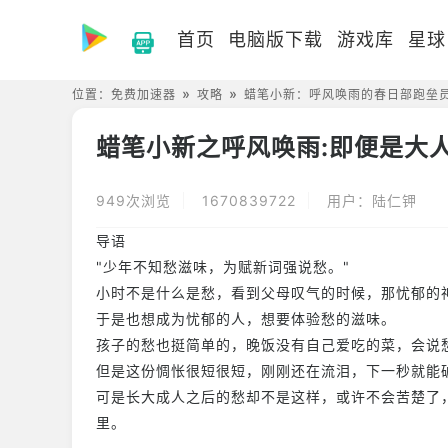
首页
电脑版下载
游戏库
星球
位置：
免费加速器
攻略
蜡笔小新：呼风唤雨的春日部跑垒
蜡笔小新之呼风唤雨:即便是大人
949次浏览
1670839722
用户：陆仁钾
导语
"少年不知愁滋味，为赋新词强说愁。"
小时不是什么是愁，看到父母叹气的时候，那忧郁的
于是也想成为忧郁的人，想要体验愁的滋味。
孩子的愁也挺简单的，晚饭没有自己爱吃的菜，会说
但是这份惆怅很短很短，刚刚还在流泪，下一秒就能
可是长大成人之后的愁却不是这样，或许不会苦楚了
里。