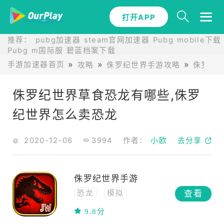
打开APP
推荐：
pubg加速器
steam官网加速器
Pubg mobile下载
Pubg m国际服
碧蓝档案下载
手游加速器首页
攻略
侏罗纪世界手游攻略
侏罗纪
侏罗纪世界草食恐龙有哪些,侏罗
纪世界怎么卖恐龙
2020-12-06
3994
作者：
小欧
去分享
侏罗纪世界手游
查看
恐龙
模拟
模拟经营
建造
9.8分
对战
3D
科幻