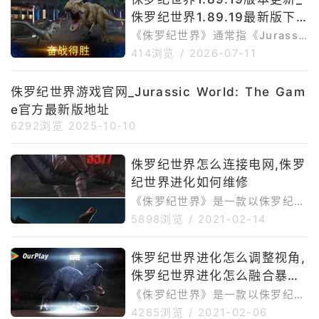
侏罗纪世界1.89.19最新版下
载安装
《侏罗纪世界》通常指《Jurassi
cWorld:TheGame》，是一款由L
414浏览
/
2026-07-11
udiaGames推出的恐龙收集、主
题公园经营与回合制战斗手游，安
侏罗纪世界游戏官网_Jurassic World: The Gam
卓包名为com.ludia.jurassicwor
e官方最新版地址
ld。玩家可以在努布拉岛建设自己
的恐龙公园，孵化和培养史前生
6292浏览
2025-10-10
物，并组建恐龙队伍参加竞技场、
限时活动及其他战斗。目前，《侏
侏罗纪世界怎么连接电网,侏罗
罗纪世界》安卓端最新公开版本为
纪世界进化如何维修
1.89.19。该版本于2026年6月中
旬上线，基础安装
《侏罗纪世界》是一款以侏罗纪为
题材的龙养殖类游戏。游戏的题材
5898浏览
/
2021-02-14
中并没有提及到让我们去经营某家
公园或是什么鬼的，我们需要做的
侏罗纪世界进化怎么调整视角,
是不断研究龙的基因，制造出新颖
侏罗纪世界进化怎么融合暴虐
的物种和更
迅猛龙
《侏罗纪世界》是一款以侏罗纪为
题材的龙养殖类游戏。游戏的题材
4285浏览
/
2021-02-06