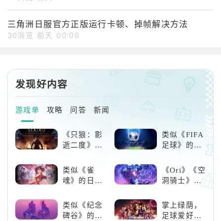
三角洲日服官方正版运行卡顿、掉帧解决方法
30浏览
前天 00:00
发现好内容
游戏单
攻略
问答
新闻
《只狼：影
类似《FIFA
逝二度》：
足球》的足
一场惊心动
球类比赛推
魄的忍者之
荐！快来赢
类似《雀
《Ori》《空
旅
得世界冠军
魂》的日系
洞骑士》
吧！
游戏推荐！
《死亡细
好看的ACG
胞》横向对
类似《纪念
掌上绿荫，
看板娘们等
比，不知道
碑谷》的解
足球爱好者