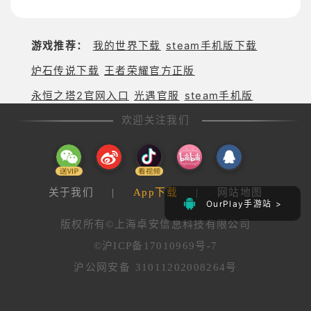
的竞速之旅
游戏推荐：
我的世界下载
steam手机版下载
炉石传说下载
王者荣耀官方正版
永恒之塔2官网入口
光遇官服
steam手机版
欢迎关注我们
关于我们
|
App下载
|
网站地图
OurPlay手游站 >
版权所有©上海卓安信息科技有限公司
©沪ICP备17010969号-7
沪公网安备 31011202008264号