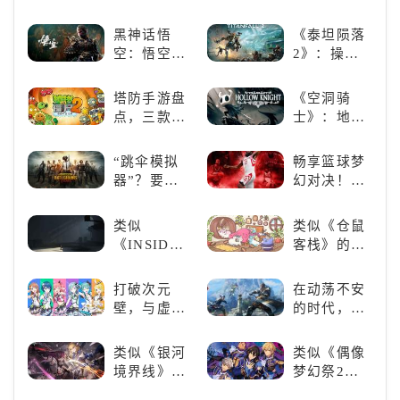
着你！
入手那个看
谜类游戏推
必玩：《实
这里
荐：体验沉
况足球》
黑神话悟
《泰坦陨落
浸式解谜，
空：悟空携
2》：操控
拾取遗失的
万钧之力归
泰坦，主宰
碎片
来，游戏界
未来战场；
塔防手游盘
《空洞骑
的东方巨
跑酷突袭，
点，三款不
士》：地下
兽，引爆全
改写战斗格
容错过的塔
世界的深度
球期待！
局！
防佳作
探索与极致
“跳伞模拟
畅享篮球梦
冒险
器”？要
幻对决！
“苟”还是要
《NBA
“刚”？
2K24梦幻球
类似
类似《仓鼠
队》类似游
《INSIDE》
客栈》的萌
戏精选
的解谜类游
宠类游戏推
戏！快动起
荐！快来养
打破次元
在动荡不安
你的小脑筋
赛博宠物
壁，与虚拟
的时代，踏
来通关！
吧！
歌手共同谱
入暗影世界
写音符物语
类似《银河
类似《偶像
境界线》的
梦幻祭2》
二次元战棋
的二次元音