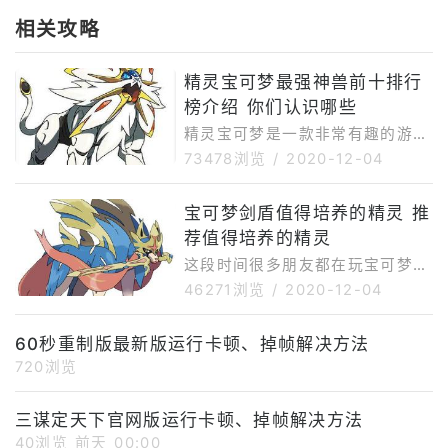
相关攻略
精灵宝可梦最强神兽前十排行
榜介绍 你们认识哪些
精灵宝可梦是一款非常有趣的游
戏，相信大家都有玩过这款游戏，
73478浏览
/
2020-12-04
那么大家都认识神奇宝贝十大最强
神兽？下面文章就给大家介绍一下
宝可梦剑盾值得培养的精灵 推
精灵宝可梦最强神兽前十排行榜。
荐值得培养的精灵
这段时间很多朋友都在玩宝可梦剑
盾游戏，相信大家都是非常喜欢玩
46271浏览
/
2020-12-04
这款非常具有卡通风格的游戏，那
么宝可梦剑盾游戏有哪些值得培养
60秒重制版最新版运行卡顿、掉帧解决方法
的精灵呢？下面文章就给大家分享
720浏览
一下宝可梦剑盾值得培养的精灵。
三谋定天下官网版运行卡顿、掉帧解决方法
40浏览
前天 00:00