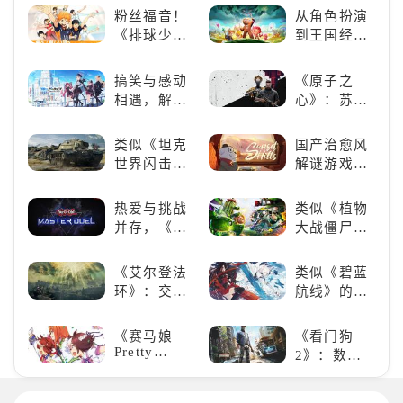
类手游推
游推荐：完
粉丝福音！
从角色扮演
荐：极致策
美还原偶像
《排球少
到王国经
略，无限可
魅力，共同
年!!FLY
营，这款手
能
打造最强偶
HIGH!!》手
游为何能俘
搞笑与感动
《原子之
像团
游还原经典
获玩家心？
相遇，解锁
心》：苏联
名场面
多元化角色
科幻风下的
的魅力
游戏盛宴与
类似《坦克
国产治愈风
瑕疵
世界闪击
解谜游戏
战》
《落日山
（WOTB）
丘》
热爱与挑战
类似《植物
的军事类游
并存，《游
大战僵尸》
戏推荐！快
戏王：大师
的卡牌策略
带上你最心
决斗》，牌
游戏，休闲
《艾尔登法
类似《碧蓝
爱的装备出
佬都爱玩的
娱乐尽在手
环》：交界
航线》的养
发吧！
游戏是啥
中！
地的史诗传
成类游戏！
样？
奇与魂系新
养成你的梦
《赛马娘
《看门狗
巅峰
想！
Pretty
2》：数字
Derby》：
世界的精彩
一场跨次元
狂欢