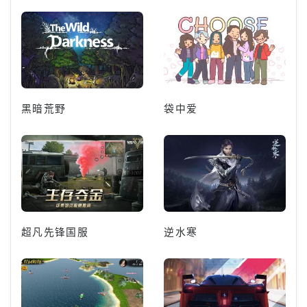
黑暗荒野
袋中爱
超凡先锋国服
逆水寒