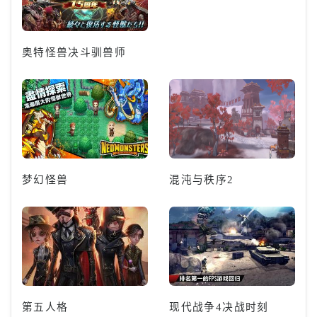
奥特怪兽决斗驯兽师
梦幻怪兽
混沌与秩序2
第五人格
现代战争4决战时刻