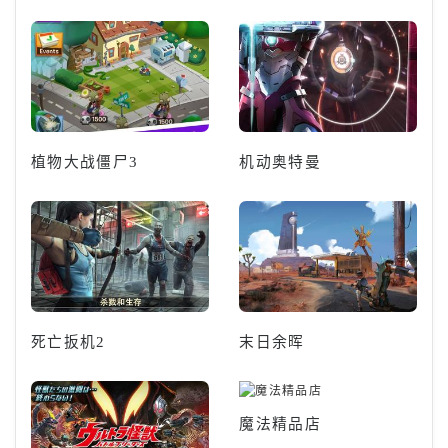
植物大战僵尸3
机动奥特曼
死亡扳机2
末日余晖
魔法精品店