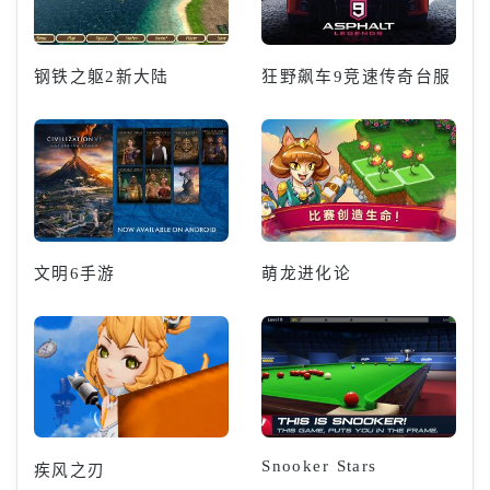
钢铁之躯2新大陆
狂野飙车9竞速传奇台服
文明6手游
萌龙进化论
Snooker Stars
疾风之刃