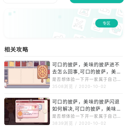
专区
相关攻略
可口的披萨，美味的披萨进不
去怎么回事,可口的披萨，美味
的披萨为啥玩不了
是否想体验一下开一家属于自己的
披萨店的感觉 ？TapBlaze的最新
3508浏览
/
2020-10-02
游戏 - "可口的披萨，美味的披萨"
，满足你的一切想象！尽你所能，
可口的披萨，美味的披萨闪退
满足顾客的披萨订单。 尽
如何解决,可口的披萨，美味的
披萨卡在登录界面进不去
是否想体验一下开一家属于自己的
披萨店的感觉 ？TapBlaze的最新
3839浏览
/
2020-10-02