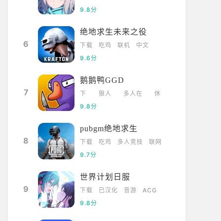
9.8分
绝地求生未来之役
6
下载
吃鸡
联机
中文
9.6分
鹅鹅鸭GGD
7
下
狼人
多人在
休
载
杀
线
闲
9.8分
pubgm绝地求生
8
下载
吃鸡
多人竞技
联网
9.7分
世界计划日服
9
下载
已汉化
音游
ACG
9.8分