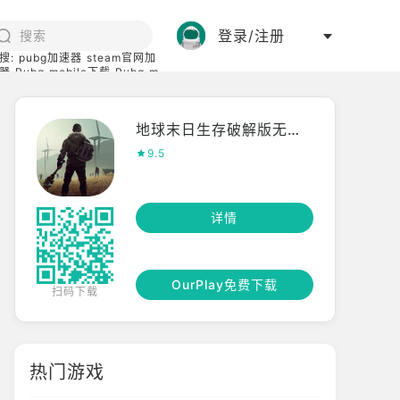
登录/注册
搜:
pubg加速器
steam官网加
器
Pubg mobile下载
Pubg m
际服
碧蓝档案下载
地球末日生存破解版无限金币
9.5
详情
OurPlay免费下载
扫码下载
热门游戏