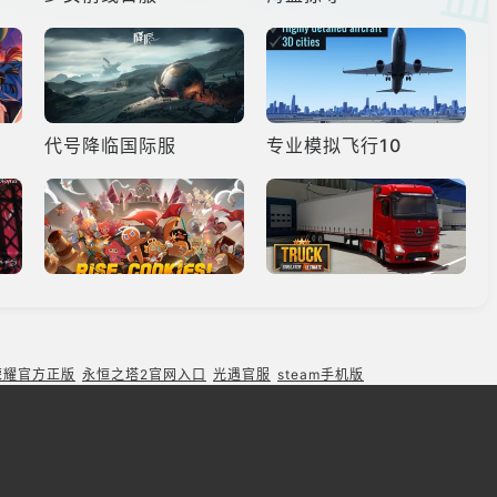
代号降临国际服
专业模拟飞行10
跑跑姜饼人王国
卡车模拟器终极版
荣耀官方正版
永恒之塔2官网入口
光遇官服
steam手机版
火柴人战争遗产
Phigros