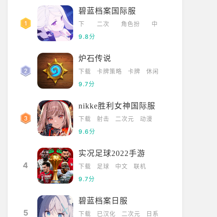
碧蓝档案国际服
下
二次
角色扮
中
载
元
演
文
9.8分
炉石传说
下载
卡牌策略
卡牌
休闲
9.7分
nikke胜利女神国际服
下载
射击
二次元
动漫
9.6分
实况足球2022手游
4
下载
足球
中文
联机
9.7分
碧蓝档案日服
5
下载
已汉化
二次元
日系