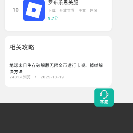
罗布乐思美服
10
下载
开放世界
沙盒
休闲
9.7分
相关攻略
地球末日生存破解版无限金币运行卡顿、掉帧解
决方法
2401人浏览
/ 2025-10-19
客服