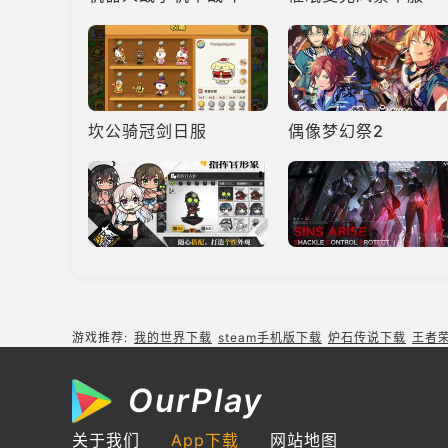
坎公骑冠剑日服
偶像梦幻祭2
少女前线国服
无期迷途国际服
游戏推荐:
我的世界下载
steam手机版下载
炉石传说下载
王者
OurPlay
萤火突击国际服
apex竞速
关于我们
App下载
网站地图