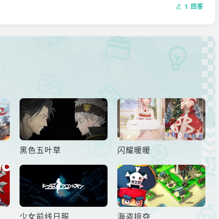
1 回答
黑色五叶草
闪耀暖暖
少女前线日服
海盗掠夺