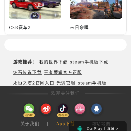
CSR赛车2
末日余晖
游戏推荐：
我的世界下载
steam手机版下载
炉石传说下载
王者荣耀官方正版
永恒之塔2官网入口
光遇官服
steam手机版
欢迎关注我们
关于我们
|
App下载
|
网站地图
OurPlay手游站 >