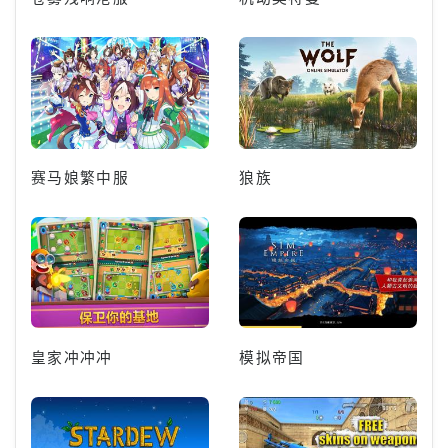
赛马娘繁中服
狼族
皇家冲冲冲
模拟帝国