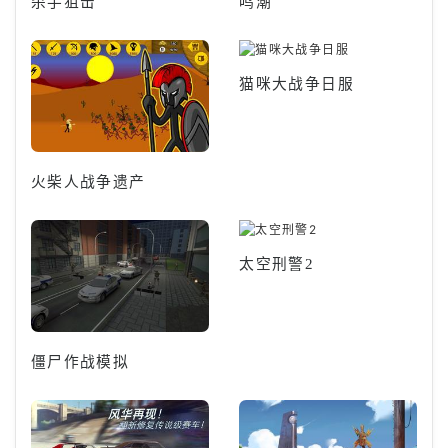
杀手狙击
鸣潮
猫咪大战争日服
火柴人战争遗产
太空刑警2
僵尸作战模拟