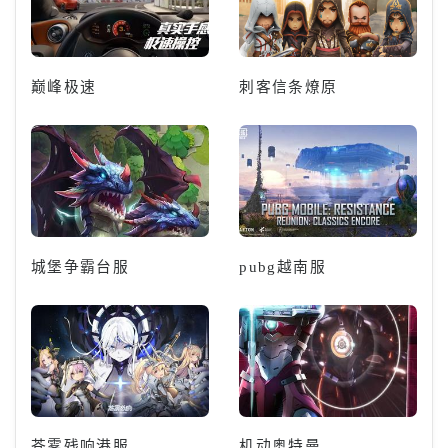
巅峰极速
刺客信条燎原
城堡争霸台服
pubg越南服
苍雾残响港服
机动奥特曼