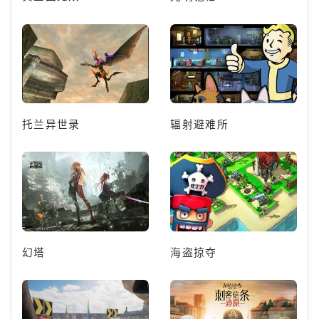
托兰异世录
辐射避难所
幻塔
海盗掠夺