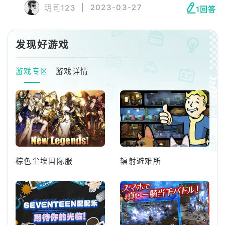
|
2023-03-27
明司123
1回答
奥斯币可以理解成金币。 《宝可梦大集结》是
天美工作室群开发的团队策略对战游戏，为
《宝可梦》系列第八世代的旁支游戏，
发现好游戏
游戏专区
游戏详情
棕色尘埃国际服
辐射避难所