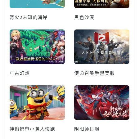
篝火2未知的海岸
黑色沙漠
亘古幻想
使命召唤手游美服
神偷奶爸小黄人快跑
阴阳师日服