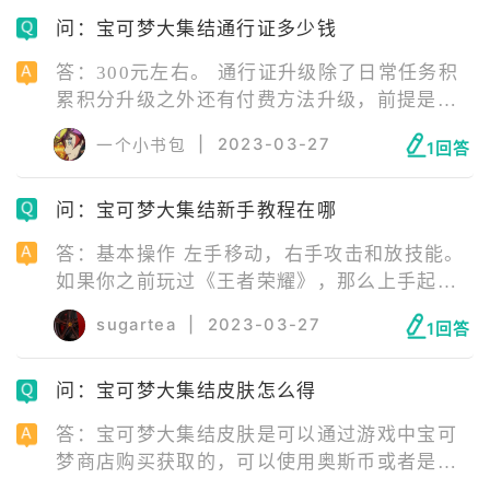
力、得分能力。 （3）胖可丁： 1、难度中
问：宝可梦大集结通行证多少钱
阶、特攻、近距离、辅助型。 2、主抗辅助能
力。
答：300元左右。 通行证升级除了日常任务积
累积分升级之外还有付费方法升级，前提是需
要开通高级通行证，开通高级通行证后会有提
|
2023-03-27
一个小书包
1回答
升等级的快捷选项，每个赛季想直接全部获得
奖励大概约5000_左右（折合人民币300元）。
问：宝可梦大集结新手教程在哪
答：基本操作 左手移动，右手攻击和放技能。
如果你之前玩过《王者荣耀》，那么上手起来
会快不少。 控制招式方向：按住招式进行拖动
sugartea
|
2023-03-27
1回答
瞄准，然后松手即可。 取消招式：按住招式拖
动到取消区域。
问：宝可梦大集结皮肤怎么得
答：宝可梦大集结皮肤是可以通过游戏中宝可
梦商店购买获取的，可以使用奥斯币或者是钻
石进行购买。钻石是充值才能获取的道具，亿