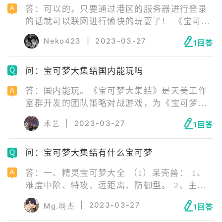
玩家在游戏中将来到亿奥斯岛上进行集结对
答：可以的，只要通过港区的服务器进行登录
战。游戏需要双方玩家组成两支队伍，通过点
的话就可以联网进行愉快的玩耍了！ 《宝可梦
数得分高低来进行较量。
大集结》是天美工作室群开发的团队策略对战
Neko423
|
2023-03-27
1回答
游戏，为《宝可梦》系列第八世代的旁支游
戏，于2020年6月24日举行的“宝可梦发表会”
问：宝可梦大集结国内能玩吗
上首次公开，并于2021年7月21日在Nintendo
Switch平台上发布，同年9月22日在iOS、
答：国内能玩。《宝可梦大集结》是天美工作
Android上发布。
室群开发的团队策略对战游戏，为《宝可梦》
系列第八世代的旁支游戏，于2020年6月24日
|
2023-03-27
术艺
1回答
举行的“宝可梦发表会”上首次公开，并于2021
年7月21日在Nintendo Switch平台上发布，同
问：宝可梦大集结有什么宝可梦
年9月22日在iOS、Android上发布。 玩家在游
戏中将来到亿奥斯岛上进行集结对战。游戏需
答：一、精灵宝可梦大全 （1）呆壳兽： 1、
要双方玩家组成两支队伍，通过点数得分高低
难度中阶、特攻、远距离、防御型。 2、主抗
来进行较量。
打能力、辅助能力。 （2）烈箭鹰： 1、难度
|
2023-03-27
Mg.啊杰
1回答
入门、攻击、近距离、敏捷型。 2、主机动能