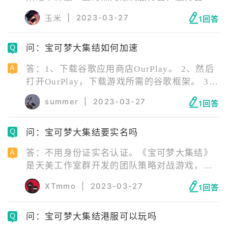
数数量长居于第一位。宝可梦大集结是一款以
|
2023-03-27
玉米
1回答
宝可梦为元素设计的策略塔防类游戏。
问：宝可梦大集结如何加速
答：1、下载谷歌应用商店OurPlay。 2、然后
打开OurPlay，下载游戏所需的谷歌框架。 3、
返回主页，找到搜索键。 4、搜索宝可梦大集
summer
|
2023-03-27
1回答
结，选择相应的版本，下载完成游戏后点击加
速开始即可。
问：宝可梦大集结要实名吗
答：不用身份证实名认证。《宝可梦大集结》
是天美工作室群开发的团队策略对战游戏，为
《宝可梦》系列第八世代的旁支游戏，于2020
XTmmo
|
2023-03-27
1回答
年6月24日举行的“宝可梦发表会”上首次公开，
并于2021年7月21日在Nintendo Switch平台上
问：宝可梦大集结港服可以玩吗
发布，同年9月22日在iOS、Android上发布。