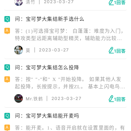
|
2023-03-27
清竹
1回答
Online； 4.在“大集结”页面中，点击“参加大集
结”； 5.选择要参与的活动，然后按照提示完成
问：宝可梦大集结新手选什么
单人或多人游戏； 6.完成游戏后，可以在大集
结页面查看大集结成绩。
答：(1)可选择宝可梦： 白蓬蓬：难度为入门，
特攻类型远距离辅助型精灵，辅助能力比较突
出。 卡比兽：难度为入门，攻击类型近距离防
|
2023-03-27
莫
1回答
御型精灵，抗打能力比较突出。 喷火龙：难度
为入门，攻击类型近距离平衡型精灵，战斗能
问：宝可梦大集结怎么投降
力比较突出。
答：按" "-"和" X "开始投降。 如果其他人发
起投降，长按提示，并按ZL。 基本上闪电鸟被
抢之类的，能省下一分钟或者几十秒的折磨。
|
2023-03-27
Mr.铁鹤
1回答
《宝可梦大集结》是天美工作室群开发的团队
策略对战游戏，为《宝可梦》系列第八世代的
问：宝可梦大集结能开麦吗
旁支游戏，于2020年6月24日举行的“宝可梦发
表会”上首次公开，并于2021年7月21日在
答：能开麦。1、语音开启就在设置里面的，有
Nintendo Switch平台上发布，同年9月22日在