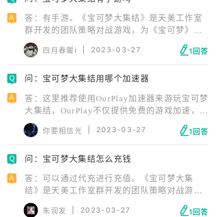
是技能并非指向性的，需要有一点预判，所以
答：有手游。《宝可梦大集结》是天美工作室
只要准头好，它绝对是你上分的首选。
群开发的团队策略对战游戏，为《宝可梦》系
列第八世代的旁支游戏，于2020年6月24日举
|
2023-03-27
四月春暖i
1回答
行的“宝可梦发表会”上首次公开，并于2021年
7月21日在Nintendo Switch平台上发布，同年
问：宝可梦大集结用哪个加速器
9月22日在iOS、Android上发布。 玩家在游戏
中将来到亿奥斯岛上进行集结对战。游戏需要
答：这里推荐使用OurPlay加速器来游玩宝可梦
双方玩家组成两支队伍，通过点数得分高低来
大集结，OurPlay不仅提供免费的游戏加速，
进行较量。
OurPlay还会自动配置谷歌GMS服务套件，无
|
2023-03-27
你要相信光
1回答
需借助谷歌安装器，解决所有安卓手机GMS套
件缺失问题，玩遍需GMS服务支持的游戏和应
问：宝可梦大集结怎么充钱
用！ 赶紧下载OurPlay体验吧！
答：可以通过代充进行充值。《宝可梦大集
结》是天美工作室群开发的团队策略对战游
戏，为《宝可梦》系列第八世代的旁支游戏，
|
2023-03-27
朱润发
1回答
于2020年6月24日举行的“宝可梦发表会”上首