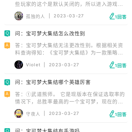
些玩家的这个是默认关闭的，所以进入游戏时
iOS、Android上发布。
不能语音，这个时候需要自己去开启先。 2、
|
2023-03-27
孤独的人
1回答
进入游戏以后点开设置界面，找到语音功能，
选择开启就好了，有几种选择，自己看下怎么
问：宝可梦大集结怎么改性别
合适就好了。 3、要进入比赛以后再去设置里
面开启，在外面的时候不好找，游戏开始了的
答：宝可梦大集结无法更改性别。根据相关资
话只要点开设置就能看到了，非常的方便。
料查询得知：《宝可梦大集结》为一款策略对
战游戏，《宝可梦大集结》在玩家首次注册登
Violet
|
2023-03-27
1回答
录账号时选择玩家性别，《宝可梦大集结》一
经选择无法更改账号性别。
问：宝可梦大集结哪个英雄厉害
答：①武道熊师。 它是现版本在保证选取率的
情况下，总胜率最高的一个宝可梦，现在的主
流打法就是带暗冥强击和地狱突刺的一击流打
|
2023-03-27
守夜人
1回答
法，这两个技能都拥有强化普攻的效果，并且
前者还有针对残血的斩杀，后者则具有突进效
问：宝可梦大集结有手游吗
果，兼具伤害与机动性，唯一的不稳定因素就