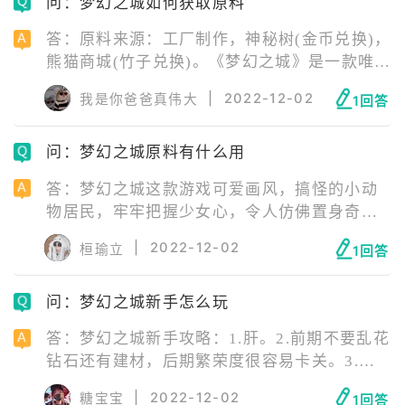
问：梦幻之城如何获取原料
答：原料来源：工厂制作，神秘树(金币兑换)，
熊猫商城(竹子兑换)。《梦幻之城》是一款唯美
治愈的城市模拟经营建设手游，可爱画风，搞
|
2022-12-02
我是你爸爸真伟大
1回答
怪的小动物居民，牢牢把握少女心，令人仿佛
置身奇幻世界。
问：梦幻之城原料有什么用
答：梦幻之城这款游戏可爱画风，搞怪的小动
物居民，牢牢把握少女心，令人仿佛置身奇幻
世界中。原料可以作为热气球兑换建材、漂流
|
2022-12-02
桓瑜立
1回答
瓶兑换金币繁荣度环境值、装载熊猫的背包让
它出发旅行、建材用于开荒及建设。
问：梦幻之城新手怎么玩
答：梦幻之城新手攻略：1.肝。2.前期不要乱花
钻石还有建材，后期繁荣度很容易卡关。3.千
万别去抽动物，爆率太低。内测20级赠的666的
|
2022-12-02
糖宝宝
1回答