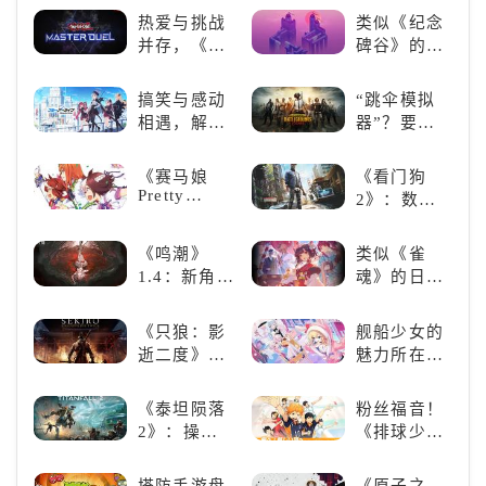
戏！快动起
热爱与挑战
类似《纪念
你的小脑筋
并存，《游
碑谷》的解
来通关！
戏王：大师
谜类游戏推
决斗》，牌
荐：体验沉
搞笑与感动
“跳伞模拟
佬都爱玩的
浸式解谜，
相遇，解锁
器”？要
游戏是啥
拾取遗失的
多元化角色
“苟”还是要
样？
碎片
的魅力
“刚”？
《赛马娘
《看门狗
Pretty
2》：数字
Derby》：
世界的精彩
一场跨次元
狂欢
《鸣潮》
类似《雀
的竞速之旅
1.4：新角
魂》的日系
色、新剧
游戏推荐！
情，全新冒
好看的ACG
《只狼：影
舰船少女的
险体验！
看板娘们等
逝二度》：
魅力所在：
着你！
一场惊心动
《碧蓝航
魄的忍者之
线》
《泰坦陨落
粉丝福音！
旅
2》：操控
《排球少
泰坦，主宰
年!!FLY
未来战场；
HIGH!!》手
塔防手游盘
《原子之