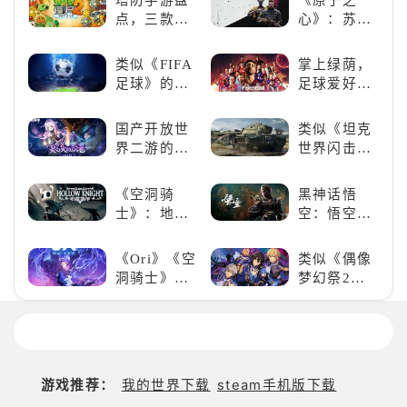
跑酷突袭，
游还原经典
点，三款不
心》：苏联
改写战斗格
名场面
容错过的塔
科幻风下的
局！
防佳作
游戏盛宴与
类似《FIFA
掌上绿荫，
瑕疵
足球》的足
足球爱好者
球类比赛推
必玩：《实
荐！快来赢
况足球》
国产开放世
类似《坦克
得世界冠军
界二游的里
世界闪击
吧！
程碑：《原
战》
神》
（WOTB）
《空洞骑
黑神话悟
的军事类游
士》：地下
空：悟空携
戏推荐！快
世界的深度
万钧之力归
带上你最心
探索与极致
来，游戏界
《Ori》《空
类似《偶像
爱的装备出
冒险
的东方巨
洞骑士》
梦幻祭2》
发吧！
兽，引爆全
《死亡细
的二次元音
球期待！
胞》横向对
游推荐：完
比，不知道
美还原偶像
入手那个看
魅力，共同
这里
打造最强偶
游戏推荐：
我的世界下载
steam手机版下载
像团