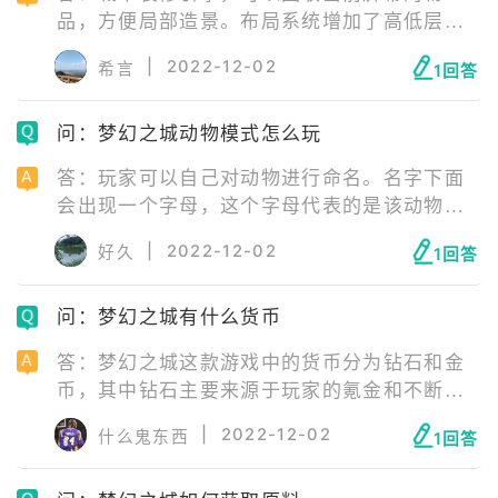
品，方便局部造景。布局系统增加了高低层次
的搭建比如山丘可以堆很高，山丘上也可以装
|
2022-12-02
希言
1回答
饰，也有向下发展的盆地，地面也增加了冰面
放特定的冰饰类装饰。还可以根据气候有冬
问：梦幻之城动物模式怎么玩
天、秋天、夜晚的变化。
答：玩家可以自己对动物进行命名。名字下面
会出现一个字母，这个字母代表的是该动物的
稀有程度，当然是越稀有越好。右边的数字代
|
2022-12-02
好久
1回答
表的是该动物拥有的能力。不同的动物能力是
不一样的，有的可以帮助玩家加快建造，缩短
问：梦幻之城有什么货币
时间，有的则可以帮助玩家更快的生产。
答：梦幻之城这款游戏中的货币分为钻石和金
币，其中钻石主要来源于玩家的氪金和不断提
升等级。而金币的获取方式就更多了，比如完
|
2022-12-02
什么鬼东西
1回答
成热气球任务，完成小熊猫的篮子任务，完成
漂流瓶任务等等。