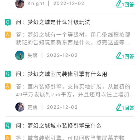
Knight
|
2022-12-02
1回答
来肯定是好东西，但是熊猫很懒，玩家会发现
一天时间大部分时间都是打盹、发呆、唱歌，
问：梦幻之城是什么升级玩法
懒到不行了才会出去旅行，如果它高兴了还会
打扫卫生，初始是一个乱到极点的房子，永远
答：梦幻之城有一个等级树，用几条线程按部
不要相信滚滚同学会打扫干净。
就班的告知玩家新东西是什么，点完这些等级
树中的任务就可以升级，无需担心自己哪件事
|
2022-12-02
失瞬
1回答
没做，那件事没做好。这里每一个等级解锁的
新建筑都是随机的，每个人不一样，有的人喜
问：梦幻之城室内装修引擎有什么用
欢埃菲尔铁塔，2级就解锁了，有的人可能50级
才解锁。虽然是随机，但每次都是有4个给玩家
答：室内装修引擎，支持买地扩展，从最初的
选择，选一个喜欢的开始。
49平方发展到256平方，并且还可以往上增加复
式的结构。室内凡是平面比如桌面、开放性的
|
2022-12-02
荒唐
1回答
柜子表面都可以摆上装饰。
问：梦幻之城城市装修引擎是什么
答：城市装修引擎，可以回收当前屏幕的物