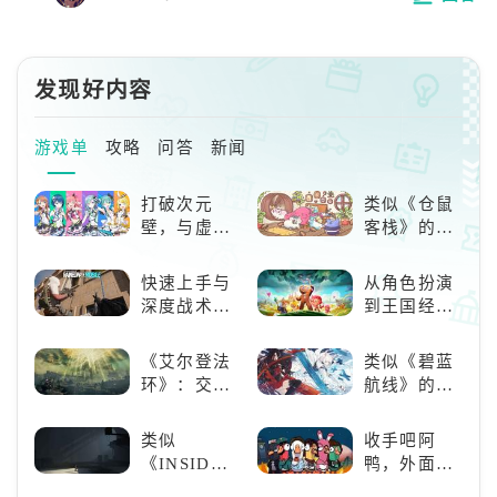
钻石三个十连后全是重复的。4.漂流瓶只做加
繁荣值的，环境值可以买装饰刷。5.仓库系
统。是建材和物品一起放在一起。玩的时候真
的一直在爆仓，导致前期一直在卖建材，后期
发现好内容
严重缺建材。6.前期钻石比较多，可以升级工
厂的制作格子，达到一产二的效果，后期做漂
游戏单
攻略
问答
新闻
流瓶刷繁荣值快。
打破次元
类似《仓鼠
壁，与虚拟
客栈》的萌
歌手共同谱
宠类游戏推
写音符物语
荐！快来养
快速上手与
从角色扮演
赛博宠物
深度战术兼
到王国经
吧！
备，《彩虹
营，这款手
六号M》是
游为何能俘
《艾尔登法
类似《碧蓝
否值得入
获玩家心？
环》：交界
航线》的养
手？
地的史诗传
成类游戏！
奇与魂系新
养成你的梦
类似
收手吧阿
巅峰
想！
《INSIDE》
鸭，外面全
的解谜类游
是好鹅！！