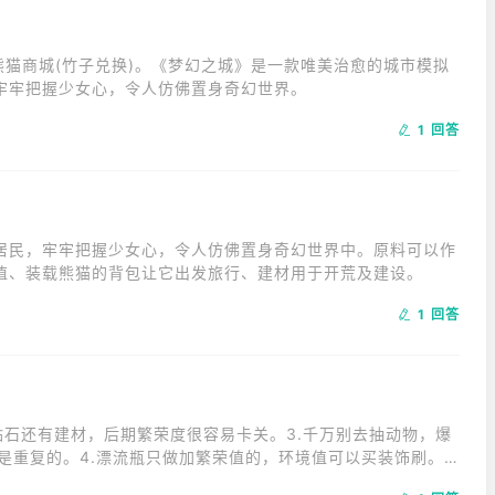
熊猫商城(竹子兑换)。《梦幻之城》是一款唯美治愈的城市模拟
牢牢把握少女心，令人仿佛置身奇幻世界。
1 回答
居民，牢牢把握少女心，令人仿佛置身奇幻世界中。原料可以作
值、装载熊猫的背包让它出发旅行、建材用于开荒及建设。
1 回答
花钻石还有建材，后期繁荣度很容易卡关。3.千万别去抽动物，爆
全是重复的。4.漂流瓶只做加繁荣值的，环境值可以买装饰刷。
的时候真的一直在爆仓，导致前期一直在卖建材，后期严重缺建