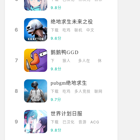
9.8分
绝地求生未来之役
6
下载
吃鸡
联机
中文
9.6分
鹅鹅鸭GGD
7
下
狼人
多人在
休
载
杀
线
闲
9.8分
pubgm绝地求生
8
下载
吃鸡
多人竞技
联网
9.7分
世界计划日服
9
下载
已汉化
音游
ACG
9.8分