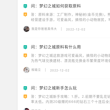
问：梦幻之城如何获取原料
Q
答：原料来源：工厂制作，神秘树(金币兑换)，
A
经营建设手游，可爱画风，搞怪的小动物居民，
我是你爸爸真伟大
|
2022-12-02
问：梦幻之城原料有什么用
Q
答：梦幻之城这款游戏可爱画风，搞怪的小动物
A
为热气球兑换建材、漂流瓶兑换金币繁荣度环境
桓瑜立
|
2022-12-02
问：梦幻之城新手怎么玩
Q
答：梦幻之城新手攻略：1.肝。2.前期不要乱
A
率太低。内测20级赠的666的钻石三个十连后
5.仓库系统。是建材和物品一起放在一起。玩