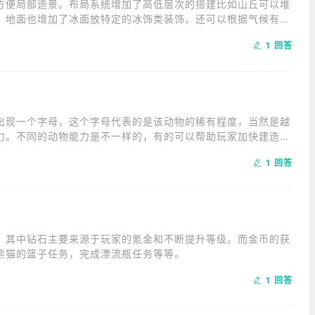
方便局部造景。布局系统增加了高低层次的搭建比如山丘可以堆
，地面也增加了冰面放特定的冰饰类装饰。还可以根据气候有冬
1 回答
出现一个字母，这个字母代表的是该动物的稀有程度，当然是越
力。不同的动物能力是不一样的，有的可以帮助玩家加快建造，
1 回答
，其中钻石主要来源于玩家的氪金和不断提升等级。而金币的获
熊猫的篮子任务，完成漂流瓶任务等等。
1 回答