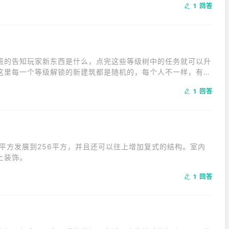
1 回答
班的告知玩家新东西是什么，点完这些等级树中的任务就可以升
这里每一个等级解锁的新建筑都是随机的，每个人不一样，有的
0级才解锁。虽然是随机，但每次都是有4个给玩家选择，选一
1 回答
平方发展到256平方，并且还可以往上增加复式的结构。室内
上装饰。
1 回答