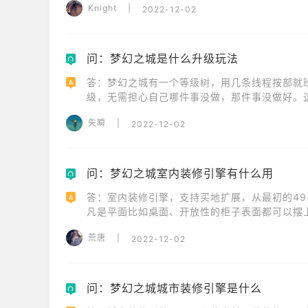
Knight
|
2022-12-02
学会打扫干净。
问：梦幻之城是什么升级玩法
Q
答：梦幻之城有一个等级树，用几条线程按部就
A
级，无需担心自己哪件事没做，那件事没做好。
人喜欢埃菲尔铁塔，2级就解锁了，有的人可能5
失瞬
|
2022-12-02
个喜欢的开始。
问：梦幻之城室内装修引擎有什么用
Q
答：室内装修引擎，支持买地扩展，从最初的49
A
凡是平面比如桌面、开放性的柜子表面都可以摆
荒唐
|
2022-12-02
问：梦幻之城城市装修引擎是什么
Q