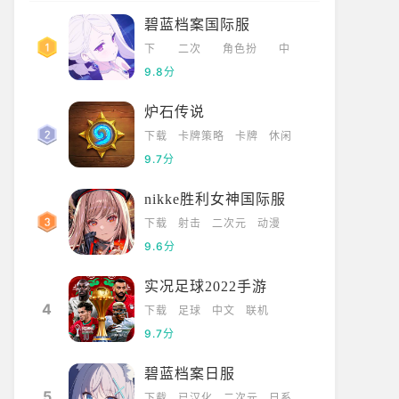
碧蓝档案国际服
下
二次
角色扮
中
载
元
演
文
9.8分
炉石传说
下载
卡牌策略
卡牌
休闲
9.7分
nikke胜利女神国际服
下载
射击
二次元
动漫
9.6分
实况足球2022手游
4
下载
足球
中文
联机
9.7分
碧蓝档案日服
5
下载
已汉化
二次元
日系