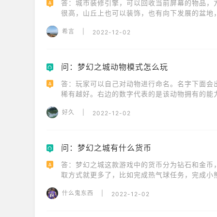
答：城市装修引擎，可以回收当前屏幕的物品，
A
很高，山丘上也可以装饰，也有向下发展的盆地
天、秋天、夜晚的变化。
希言
|
2022-12-02
问：梦幻之城动物模式怎么玩
Q
答：玩家可以自己对动物进行命名。名字下面会
A
稀有越好。右边的数字代表的是该动物拥有的能
缩短时间，有的则可以帮助玩家更快的生产。
好久
|
2022-12-02
问：梦幻之城有什么货币
Q
答：梦幻之城这款游戏中的货币分为钻石和金币
A
取方式就更多了，比如完成热气球任务，完成小
什么鬼东西
|
2022-12-02