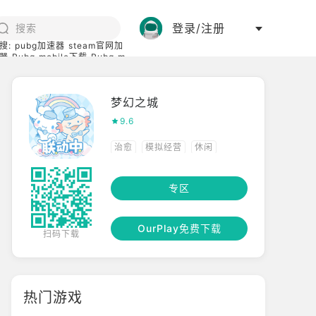
登录/注册
搜:
pubg加速器
steam官网加
器
Pubg mobile下载
Pubg m
际服
碧蓝档案下载
梦幻之城
9.6
治愈
模拟经营
休闲
养成
专区
OurPlay免费下载
扫码下载
热门游戏