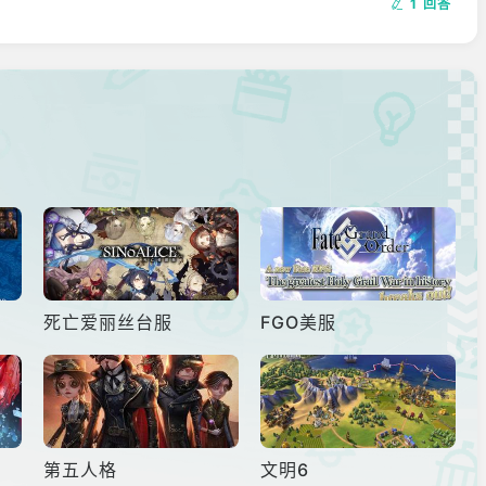
1 回答
格子，达到一产二的效果，后期做漂流瓶刷繁荣值快。
死亡爱丽丝台服
FGO美服
第五人格
文明6