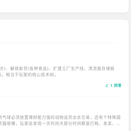
方)、解锁新货(各种食品)、扩建工厂生产线、漂流瓶存储极
)。相当于玩家的核心技术树。
1 回答
热气球必须放置理财能力强的动物运货出去交易，还有个特殊国
熊猫很懒，玩家会发现一天时间大部分时间都是打盹、发呆、唱
会打扫卫生，初始是一个乱到极点的房子，永远不要相信滚滚同