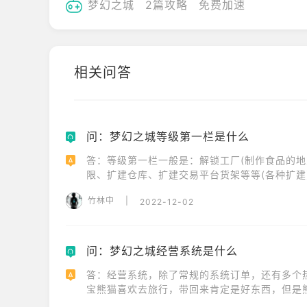
梦幻之城
2篇攻略
免费加速
相关问答
问：梦幻之城等级第一栏是什么
Q
答：等级第一栏一般是：解锁工厂(制作食品的地
A
限、扩建仓库、扩建交易平台货架等等(各种扩建
竹林中
|
2022-12-02
问：梦幻之城经营系统是什么
Q
答：经营系统，除了常规的系统订单，还有多个
A
宝熊猫喜欢去旅行，带回来肯定是好东西，但是
歌，懒到不行了才会出去旅行，如果它高兴了还