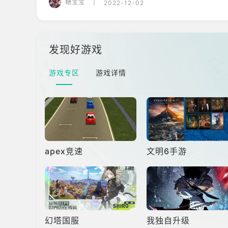
糖宝宝
|
2022-12-02
材。6.前期钻石比较多，可以升级工厂的制作
发现好游戏
游戏专区
游戏详情
apex竞速
文明6手游
幻塔国服
我独自升级