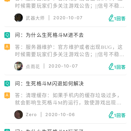
时候需要玩家们多关注游戏公告；||信号不稳
定：尽量打开4G进行游戏，WIFI需要找到信号
|
2020-10-07
武器大师
1回答
强的源头才行；||版本问题：版本老旧，玩家们
也可以尝试下最新版游戏；||手机内存不足或存
问：为什么生死格斗M进不去
在游戏缓存：这时候需要玩家们清理一下运行
内存和手机内存，确保有充足的空间。
答：服务器维护：官方维护或者出现BUG，这
时候需要玩家们多关注游戏公告；||信号不稳
定：尽量打开4G进行游戏，WIFI需要找到信号
|
2020-10-07
点雨花
1回答
强的源头才行；||版本问题：版本老旧，玩家们
也可以尝试下最新版游戏；||手机内存不足或存
问：生死格斗M闪退如何解决
在游戏缓存：这时候需要玩家们清理一下运行
内存和手机内存，确保有充足的空间。
答：清理缓存：如果手机内的缓存垃圾过多，
就会影响生死格斗M的运行，致使游戏出现闪
退的情况。因此，在遇到闪退时，要及时清理
Zero
|
2020-10-06
1回答
内存；退出后台应用：后台运行的应用过多，
就会导致无法加载游戏，所以关闭一些在后台