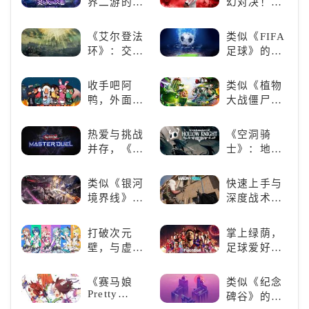
界二游的里
幻对决！
来通关！
程碑：《原
《NBA
神》
2K24梦幻球
《艾尔登法
类似《FIFA
队》类似游
环》：交界
足球》的足
戏精选
地的史诗传
球类比赛推
奇与魂系新
荐！快来赢
收手吧阿
类似《植物
巅峰
得世界冠军
鸭，外面全
大战僵尸》
吧！
是好鹅！！
的卡牌策略
游戏，休闲
热爱与挑战
《空洞骑
娱乐尽在手
并存，《游
士》：地下
中！
戏王：大师
世界的深度
决斗》，牌
探索与极致
类似《银河
快速上手与
佬都爱玩的
冒险
境界线》的
深度战术兼
游戏是啥
二次元战棋
备，《彩虹
样？
类手游推
六号M》是
打破次元
掌上绿荫，
荐：极致策
否值得入
壁，与虚拟
足球爱好者
略，无限可
手？
歌手共同谱
必玩：《实
能
写音符物语
况足球》
《赛马娘
类似《纪念
Pretty
碑谷》的解
Derby》：