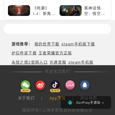
谜类游戏推
一场跨次元
荐：体验沉
《鸣潮》
黑神话悟
的竞速之旅
浸式解谜，
1.4：新角
空：悟空携
拾取遗失的
色、新剧
万钧之力归
碎片
情，全新冒
来，游戏界
险体验！
的东方巨
兽，引爆全
球期待！
游戏推荐：
我的世界下载
steam手机版下载
炉石传说下载
王者荣耀官方正版
永恒之塔2官网入口
光遇官服
steam手机版
欢迎关注我们
关于我们
|
App下载
|
网站地图
OurPlay手游站 >
版权所有©上海卓安信息科技有限公司