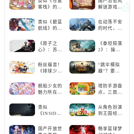
类似《仓鼠
国产治愈风
比，不知道
客栈》的萌
解谜游戏
入手那个看
宠类游戏推
《落日山
这里
荐！快来养
丘》
类似《碧蓝
在动荡不安
赛博宠物
航线》的养
的时代，踏
吧！
成类游戏！
入暗影世界
养成你的梦
《原子之
《泰坦陨落
想！
心》：苏联
2》：操控
科幻风下的
泰坦，主宰
游戏盛宴与
未来战场；
粉丝福音！
“跳伞模拟
瑕疵
跑酷突袭，
《排球少
器”？要
改写战斗格
年!!FLY
“苟”还是要
局！
HIGH!!》手
“刚”？
舰船少女的
塔防手游盘
游还原经典
魅力所在：
点，三款不
名场面
《碧蓝航
容错过的塔
线》
防佳作
类似
从角色扮演
《INSIDE》
到王国经
的解谜类游
营，这款手
戏！快动起
游为何能俘
国产开放世
畅享篮球梦
你的小脑筋
获玩家心？