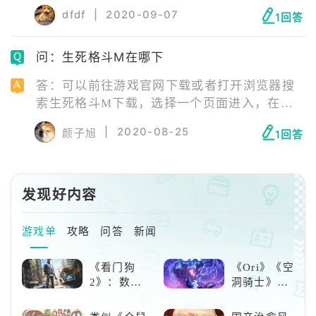
就可以进入游戏，登录界面选择谷歌登录即可
dfdf
|
2020-09-07
1回答
登录成功。
问：生死格斗M在哪下
答：可以前往游戏官网下载或者打开浏览器搜
索生死格斗M下载，选择一个页面进入，在页
面点击下载按钮，下载所需要的安装包即可。
|
2020-08-25
颜子旭
1回答
玩家也可以直接在手机里自带的各种安卓应用
商店上搜索这款游戏并且直接下载安装即可，
推荐采用这种方法，也比较方便。
发现好内容
游戏单
攻略
问答
新闻
《看门狗
《Ori》《空
2》：数字
洞骑士》
世界的精彩
《死亡细
狂欢
胞》横向对