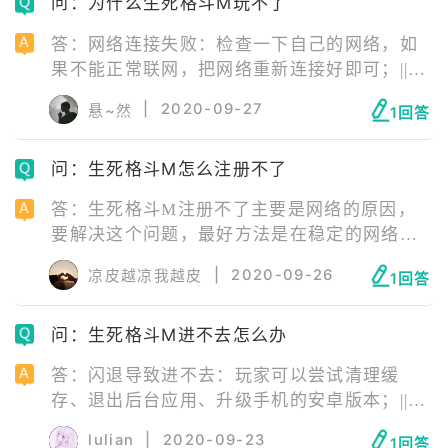
问：为什么生死格斗M玩不了
运行的应用。
答：网络连接失败：检查一下自己的网络，如
果不能正常联网，把网络重新连接好即可；||服
务器正在维护：等待服务器维修结束即可；||安
|
2020-09-27
悬~然
1回答
装包错误：安装包错误需要玩家卸载游戏后，
去官网下载最新版游戏安装包重新安装游戏；||
问：生死格斗M怎么注册不了
手机配置不够：更换手机即可。
答：生死格斗M注册不了主要是网络的原因，
要解决这个问题，最好方法是在稳定的网络下
进入到游戏名官方网站进行注册。具体步骤
|
2020-09-26
凉皮越凉我越皮
1回答
是，先填写注册的邮箱，之后填入生日账号密
码，接着就是注册成功。在注册成功之后，用
问：生死格斗M进不去怎么办
账号登录手游游戏名就可以了。
答：闪退导致进不去：玩家可以尝试清理缓
存、退出后台应用、升级手机的安卓版本；||网
络问题：检查一下自己的网络，如果不能正常
lulian
|
2020-09-23
1回答