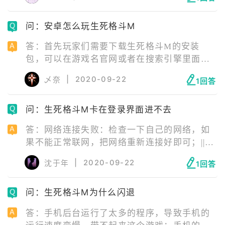
联网，更换网络环境尝试即可，比如从移动网
络切换为Wifi，或者从Wifi切换为移动网络；||
问：安卓怎么玩生死格斗M
服务器维护：等待服务器维护好即可；||安装包
问题：缺失游戏运行必要文件，建议卸载重
答：首先玩家们需要下载生死格斗M的安装
装。
包，可以在游戏名官网或者在搜索引擎里面搜
索生死格斗M下载；等待下载完毕后，可以下
|
2020-09-22
乄奈
1回答
载一个游戏加速器；在游戏加速器中选择你网
络情况最好的一个节点进行加速；之后进入开
问：生死格斗M卡在登录界面进不去
始游戏就可以啦。
答：网络连接失败：检查一下自己的网络，如
果不能正常联网，把网络重新连接好即可；||服
务器正在维护：等待服务器维修结束即可；||安
|
2020-09-22
沈于年
1回答
装包错误：安装包错误需要玩家卸载游戏后，
去官网下载最新版游戏安装包重新安装游戏。
问：生死格斗M为什么闪退
答：手机后台运行了太多的程序，导致手机的