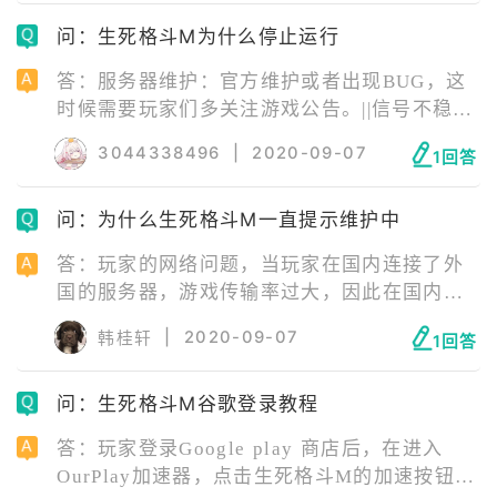
去官网下载最新版游戏安装包重新安装游戏；||
问：生死格斗M为什么停止运行
手机配置不够：更换手机即可。
答：服务器维护：官方维护或者出现BUG，这
时候需要玩家们多关注游戏公告。||信号不稳
定：尽量打开4G进行游戏，WIFI需要找到信号
3044338496
|
2020-09-07
1回答
强的源头才行。||版本问题：不正式的版本，玩
家们也可以尝试下最新版游戏。||手机内存不
问：为什么生死格斗M一直提示维护中
足，或存在游戏缓存：清理一下运行内存和手
机内存。
答：玩家的网络问题，当玩家在国内连接了外
国的服务器，游戏传输率过大，因此在国内的
网络根本无法运行。并不是说服务器真的在维
|
2020-09-07
韩桂轩
1回答
护。解决方法也简单，只要直接使用国内ID挂
一个加速器就能够正常使用了。
问：生死格斗M谷歌登录教程
答：玩家登录Google play 商店后，在进入
OurPlay加速器，点击生死格斗M的加速按钮，