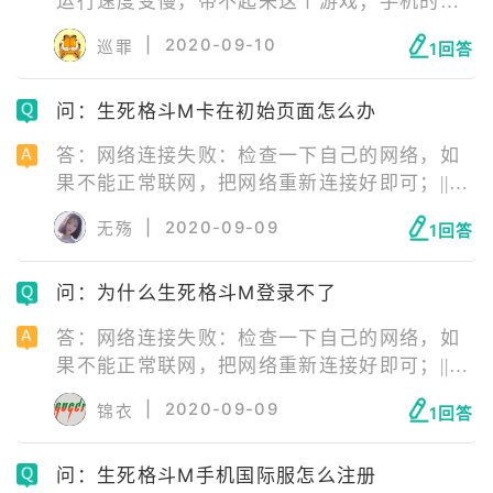
运行速度变慢，带不起来这个游戏；手机的内
存不够，导致无法加载游戏；手机后台运行了
|
2020-09-10
巡罪
1回答
一些与这款游戏不兼容的软件；就是游戏本身
的数据包损坏了，或者游戏在升级时，升级包
问：生死格斗M卡在初始页面怎么办
被损坏了，从而导致了游戏闪退。
答：网络连接失败：检查一下自己的网络，如
果不能正常联网，把网络重新连接好即可；||服
务器正在维护：等待服务器维修结束即可；||安
|
2020-09-09
无殇
1回答
装包错误：安装包错误需要玩家卸载游戏后，
去官网下载最新版游戏安装包重新安装游戏。
问：为什么生死格斗M登录不了
答：网络连接失败：检查一下自己的网络，如
果不能正常联网，把网络重新连接好即可；||服
务器正在维护：等待服务器维修结束即可；||安
|
2020-09-09
锦衣
1回答
装包错误：安装包错误需要玩家卸载游戏后，
去官网下载最新版游戏安装包重新安装游戏。
问：生死格斗M手机国际服怎么注册