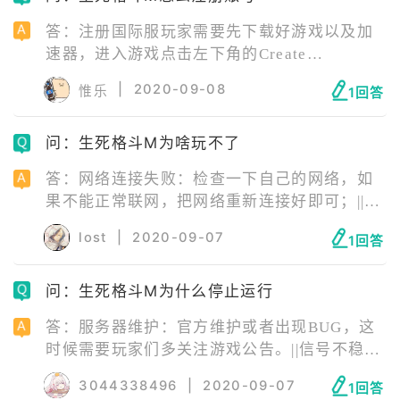
答：注册国际服玩家需要先下载好游戏以及加
速器，进入游戏点击左下角的Create
account，这个就是注册新账号，填写好相应资
|
2020-09-08
惟乐
1回答
料即可注册成功。
问：生死格斗M为啥玩不了
答：网络连接失败：检查一下自己的网络，如
果不能正常联网，把网络重新连接好即可；||服
务器正在维护：等待服务器维修结束即可；||安
lost
|
2020-09-07
1回答
装包错误：安装包错误需要玩家卸载游戏后，
去官网下载最新版游戏安装包重新安装游戏；||
问：生死格斗M为什么停止运行
手机配置不够：更换手机即可。
答：服务器维护：官方维护或者出现BUG，这
时候需要玩家们多关注游戏公告。||信号不稳
定：尽量打开4G进行游戏，WIFI需要找到信号
3044338496
|
2020-09-07
1回答
强的源头才行。||版本问题：不正式的版本，玩