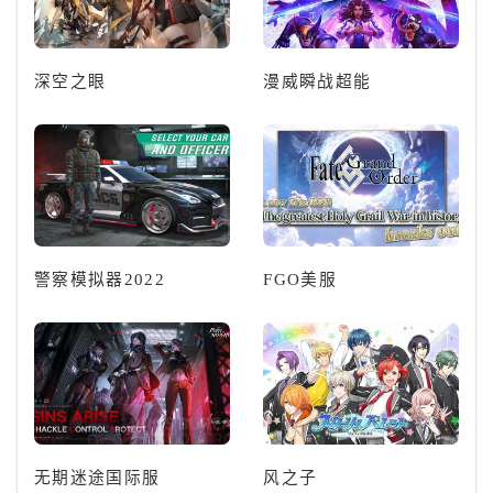
深空之眼
漫威瞬战超能
警察模拟器2022
FGO美服
无期迷途国际服
风之子