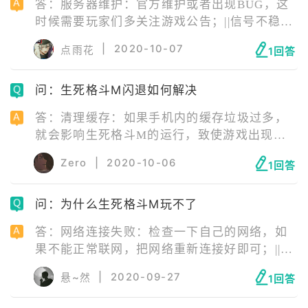
答：服务器维护：官方维护或者出现BUG，这
时候需要玩家们多关注游戏公告；||信号不稳
定：尽量打开4G进行游戏，WIFI需要找到信号
|
2020-10-07
点雨花
1回答
强的源头才行；||版本问题：版本老旧，玩家们
也可以尝试下最新版游戏；||手机内存不足或存
问：生死格斗M闪退如何解决
在游戏缓存：这时候需要玩家们清理一下运行
内存和手机内存，确保有充足的空间。
答：清理缓存：如果手机内的缓存垃圾过多，
就会影响生死格斗M的运行，致使游戏出现闪
退的情况。因此，在遇到闪退时，要及时清理
Zero
|
2020-10-06
1回答
内存；退出后台应用：后台运行的应用过多，
就会导致无法加载游戏，所以关闭一些在后台
问：为什么生死格斗M玩不了
运行的应用。
答：网络连接失败：检查一下自己的网络，如
果不能正常联网，把网络重新连接好即可；||服
务器正在维护：等待服务器维修结束即可；||安
|
2020-09-27
悬~然
1回答
装包错误：安装包错误需要玩家卸载游戏后，
去官网下载最新版游戏安装包重新安装游戏；||