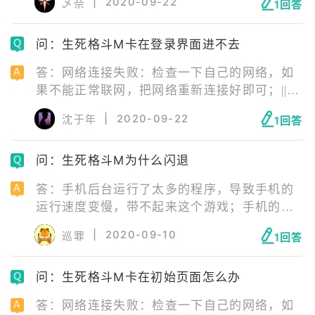
|
2020-09-22
乄奈
1回答
载一个游戏加速器；在游戏加速器中选择你网
络情况最好的一个节点进行加速；之后进入开
问：生死格斗M卡在登录界面进不去
始游戏就可以啦。
答：网络连接失败：检查一下自己的网络，如
果不能正常联网，把网络重新连接好即可；||服
务器正在维护：等待服务器维修结束即可；||安
|
2020-09-22
沈于年
1回答
装包错误：安装包错误需要玩家卸载游戏后，
去官网下载最新版游戏安装包重新安装游戏。
问：生死格斗M为什么闪退
答：手机后台运行了太多的程序，导致手机的
运行速度变慢，带不起来这个游戏；手机的内
存不够，导致无法加载游戏；手机后台运行了
|
2020-09-10
巡罪
1回答
一些与这款游戏不兼容的软件；就是游戏本身
的数据包损坏了，或者游戏在升级时，升级包
问：生死格斗M卡在初始页面怎么办
被损坏了，从而导致了游戏闪退。
答：网络连接失败：检查一下自己的网络，如