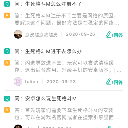
问：生死格斗M怎么注册不了
手机配置不够：更换手机即可。
答：生死格斗M注册不了主要是网络的原因，
要解决这个问题，最好方法是在稳定的网络下
进入到游戏名官方网站进行注册。具体步骤
|
2020-09-26
凉皮越凉我越皮
1回答
是，先填写注册的邮箱，之后填入生日账号密
码，接着就是注册成功。在注册成功之后，用
问：生死格斗M进不去怎么办
账号登录手游游戏名就可以了。
答：闪退导致进不去：玩家可以尝试清理缓
存、退出后台应用、升级手机的安卓版本；||网
络问题：检查一下自己的网络，如果不能正常
lulian
|
2020-09-23
1回答
联网，更换网络环境尝试即可，比如从移动网
络切换为Wifi，或者从Wifi切换为移动网络；||
问：安卓怎么玩生死格斗M
服务器维护：等待服务器维护好即可；||安装包
问题：缺失游戏运行必要文件，建议卸载重
答：首先玩家们需要下载生死格斗M的安装
装。
包，可以在游戏名官网或者在搜索引擎里面搜
索生死格斗M下载；等待下载完毕后，可以下