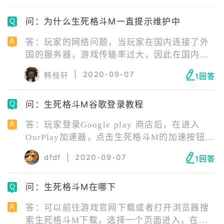
家们也可以尝试下最新版游戏。||手机内存不
问：为什么生死格斗M一直提示维护中
足，或存在游戏缓存：清理一下运行内存和手
机内存。
答：玩家的网络问题，当玩家在国内连接了外
国的服务器，游戏传输率过大，因此在国内的
网络根本无法运行。并不是说服务器真的在维
|
2020-09-07
韩桂轩
1回答
护。解决方法也简单，只要直接使用国内ID挂
一个加速器就能够正常使用了。
问：生死格斗M谷歌登录教程
答：玩家登录Google play 商店后，在进入
OurPlay加速器，点击生死格斗M的加速按钮，
就可以进入游戏，登录界面选择谷歌登录即可
dfdf
|
2020-09-07
1回答
登录成功。
问：生死格斗M在哪下
答：可以前往游戏官网下载或者打开浏览器搜
索生死格斗M下载，选择一个页面进入，在页