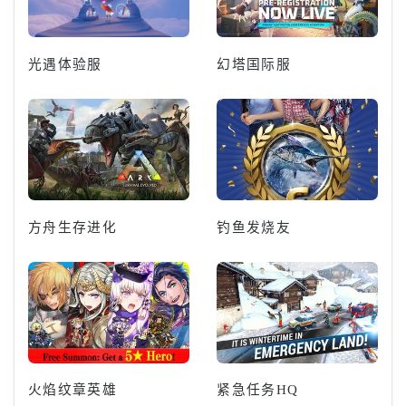
光遇体验服
幻塔国际服
方舟生存进化
钓鱼发烧友
火焰纹章英雄
紧急任务HQ