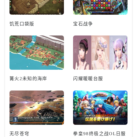
饥荒口袋版
宝石战争
篝火2未知的海岸
闪耀暖暖台服
无尽苍穹
拳皇98终极之战OL日服