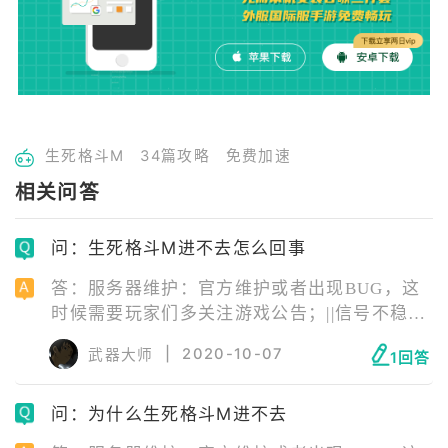
生死格斗M
34篇攻略
免费加速
相关问答
问：生死格斗M进不去怎么回事
答：服务器维护：官方维护或者出现BUG，这
时候需要玩家们多关注游戏公告；||信号不稳
定：尽量打开4G进行游戏，WIFI需要找到信号
|
2020-10-07
武器大师
1回答
强的源头才行；||版本问题：版本老旧，玩家们
也可以尝试下最新版游戏；||手机内存不足或存
问：为什么生死格斗M进不去
在游戏缓存：这时候需要玩家们清理一下运行
内存和手机内存，确保有充足的空间。