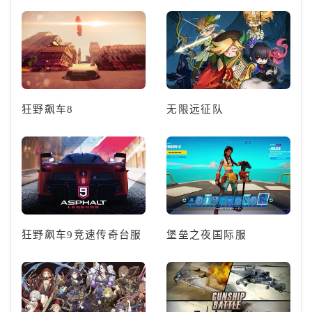
狂野飙车8
无限远征队
狂野飙车9竞速传奇台服
堡垒之夜国际服