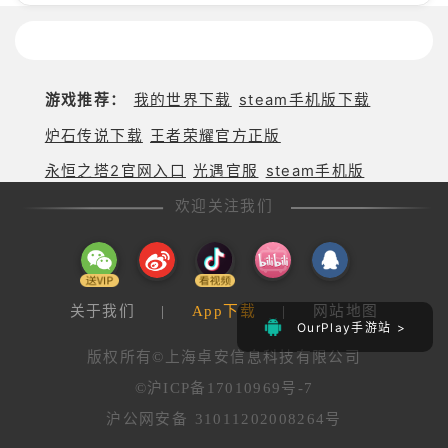
游戏推荐：
我的世界下载
steam手机版下载
炉石传说下载
王者荣耀官方正版
永恒之塔2官网入口
光遇官服
steam手机版
欢迎关注我们
关于我们
|
App下载
|
网站地图
OurPlay手游站 >
版权所有©上海卓安信息科技有限公司
©沪ICP备17010969号-7
沪公网安备 31011202008264号