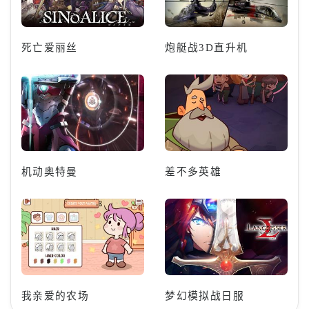
死亡爱丽丝
炮艇战3D直升机
机动奥特曼
差不多英雄
我亲爱的农场
梦幻模拟战日服