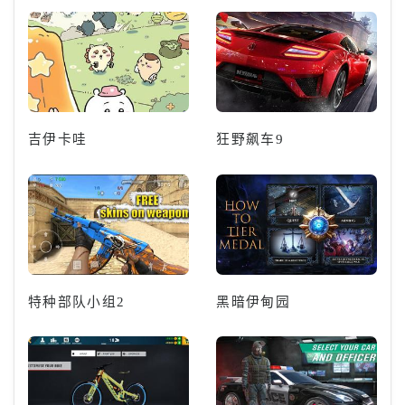
吉伊卡哇
狂野飙车9
特种部队小组2
黑暗伊甸园