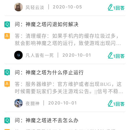
定：尽量打开4G进行游戏，WIFI需要找到信号
|
2020-10-05
风轻云淡
1回答
强的源头才行；||版本问题：版本老旧，玩家们
也可以尝试下最新版游戏；||手机内存不足或存
问：神魔之塔闪退如何解决
在游戏缓存：这时候需要玩家们清理一下运行
内存和手机内存，确保有充足的空间。
答：清理缓存：如果手机内的缓存垃圾过多，
就会影响神魔之塔的运行，致使游戏出现闪退
的情况；退出后台应用：后台运行的应用过
|
2020-10-01
凡人皆有一死
1回答
多，就会导致无法加载游戏；升级手机的安卓
版本：一些玩家有手机安卓版本过低的情况，
问：神魔之塔为什么停止运行
而当他们升级安卓版本以后，就可以打开神魔
之塔了。
答：服务器维护：官方维护或者出现BUG，这
时候需要玩家们多关注游戏公告。||信号不稳
定：尽量打开4G进行游戏，WIFI需要找到信号
|
2020-10-01
夜闘神
1回答
强的源头才行。||版本问题：不正式的版本，玩
家们也可以尝试下最新版游戏。||手机内存不
问：神魔之塔进不去怎么办
足，或存在游戏缓存：清理一下运行内存和手
机内存。