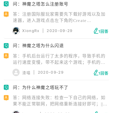
问：神魔之塔怎么注册账号
登录手游游戏名就可以了。
答：注册国际服玩家需要先下载好游戏以及加
速器，进入游戏点击左下角的Create
account，这个就是注册新账号，填写好相应资
XiongRx
|
2020-09-29
1回答
料即可注册成功。
问：神魔之塔为什么闪退
答：手机后台运行了太多的程序，导致手机的
运行速度变慢，带不起来这个游戏；手机的内
存不够，导致无法加载游戏；手机后台运行了
|
2020-09-29
渣喵
1回答
一些与这款游戏不兼容的软件；就是游戏本身
的数据包损坏了，或者游戏在升级时，升级包
问：为什么神魔之塔玩不了
被损坏了，从而导致了游戏闪退。
答：网络连接失败：检查一下自己的网络，如
果不能正常联网，把网络重新连接好即可；||服
务器正在维护：等待服务器维修结束即可；||安