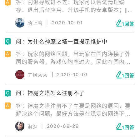
答：闪退导致进不去：玩家可以尝试清理缓
存、退出后台应用、升级手机的安卓版本；||网
络问题：检查一下自己的网络，如果不能正常
|
2020-10-01
陌上雪
1回答
联网，更换网络环境尝试即可，比如从移动网
络切换为Wifi，或者从Wifi切换为移动网络；||
问：为什么神魔之塔一直提示维护中
服务器维护：等待服务器维护好即可；||安装包
问题：缺失游戏运行必要文件，建议卸载重
答：玩家的网络问题，当玩家在国内连接了外
装。
国的服务器，游戏传输率过大，因此在国内的
网络根本无法运行。并不是说服务器真的在维
|
2020-10-01
宁风大大
1回答
护。解决方法也简单，只要直接使用国内ID挂
一个加速器就能够正常使用了。
问：神魔之塔怎么注册不了
答：神魔之塔注册不了主要是网络的原因，要
解决这个问题，最好方法是在稳定的网络下进
入到游戏名官方网站进行注册。具体步骤是，
|
2020-09-29
泡泡
1回答
先填写注册的邮箱，之后填入生日账号密码，
接着就是注册成功。在注册成功之后，用账号