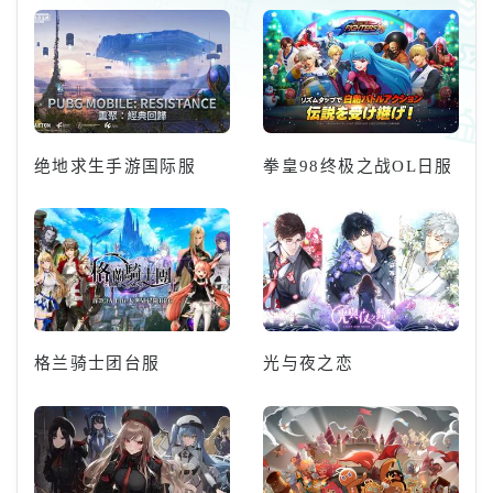
绝地求生手游国际服
拳皇98终极之战OL日服
格兰骑士团台服
光与夜之恋