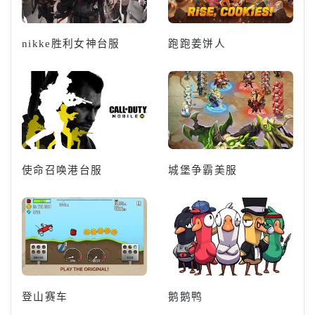
nikke胜利女神台服
跑跑姜饼人
使命召唤港台服
城堡争霸美服
登山赛车
鹅鹅鸭