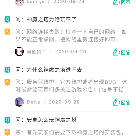
kennys
|
2020-09-29
1回答
装包错误：安装包错误需要玩家卸载游戏后，
去官网下载最新版游戏安装包重新安装游戏；||
问：神魔之塔为啥玩不了
手机配置不够：更换手机即可。
答：网络连接失败：检查一下自己的网络，如
果不能正常联网，把网络重新连接好即可；||服
务器正在维护：等待服务器维修结束即可；||安
|
2020-09-29
阙欣妍子
1回答
装包错误：安装包错误需要玩家卸载游戏后，
去官网下载最新版游戏安装包重新安装游戏；||
问：为什么神魔之塔进不去
手机配置不够：更换手机即可。
答：服务器维护：官方维护或者出现BUG，这
时候需要玩家们多关注游戏公告；||信号不稳
定：尽量打开4G进行游戏，WIFI需要找到信号
Delta
|
2020-09-28
1回答
强的源头才行；||版本问题：版本老旧，玩家们
也可以尝试下最新版游戏；||手机内存不足或存
问：安卓怎么玩神魔之塔
在游戏缓存：这时候需要玩家们清理一下运行
内存和手机内存，确保有充足的空间。
答：首先玩家们需要下载神魔之塔的安装包，