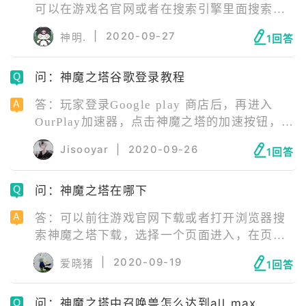
可以在游戏名官网或者在搜索引擎里面搜索神
魔之塔下载；等待下载完毕后，可以下载一个
|
2020-09-27
神明.
1回答
游戏加速器；在游戏加速器中选择你网络情况
最好的一个节点进行加速；之后进入开始游戏
问：神魔之塔谷歌登录教程
就可以啦。
答：玩家登录Google play 商店后，再进入
OurPlay加速器，点击神魔之塔的加速按钮，就
可以进入游戏，登录界面选择谷歌登录即可登
Jisooyar
|
2020-09-26
1回答
录成功。
问：神魔之塔在哪下
答：可以前往游戏官网下载或者打开浏览器搜
索神魔之塔下载，选择一个页面进入，在页面
点击下载按钮，下载所需要的安装包即可。玩
|
2020-09-19
爱晓猪
1回答
家也可以直接在手机里自带的各种安卓应用商
店上搜索这款游戏并且直接下载安装即可，推
问：神魔之塔中召唤兽怎么达到all max
荐采用这种方法，也比较方便。