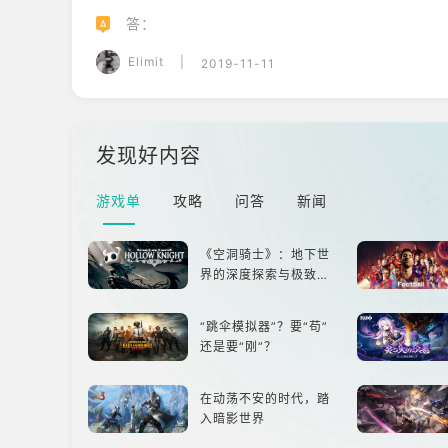
答：
A
Elimit
|
2019-11-11
发现好内容
游戏单
攻略
问答
新闻
《空洞骑士》：地下世
界的深度探索与极致冒
险
“跳伞模拟器”？要“苟”
还是要“刚”？
在动荡不安的时代，踏
入暗影世界