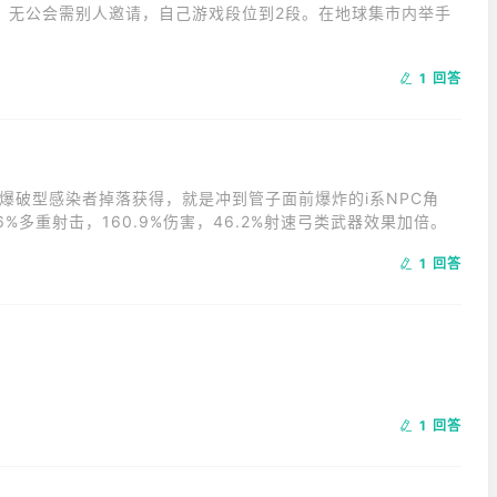
，无公会需别人邀请，自己游戏段位到2段。在地球集市内举手
。
1 回答
爆破型感染者掉落获得，就是冲到管子面前爆炸的i系NPC角
6%多重射击，160.9%伤害，46.2%射速弓类武器效果加倍。
1 回答
1 回答