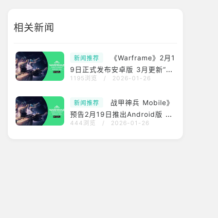
相关新闻
《Warframe》2月1
新闻推荐
9日正式发布安卓版 3月更新“Sh
1195浏览
/
2026-01-26
adowgrapher”将推出第64款全
新Warframe战甲
战甲神兵 Mobile》
新闻推荐
预告2月19日推出Android版 将
444浏览
/
2026-01-26
于3月追加Shadowgrapher大
型更新