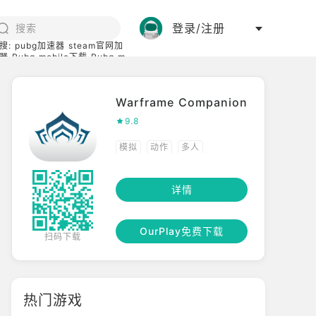
登录/注册
搜:
pubg加速器
steam官网加
器
Pubg mobile下载
Pubg m
际服
碧蓝档案下载
Warframe Companion
9.8
模拟
动作
多人
详情
OurPlay免费下载
扫码下载
热门游戏