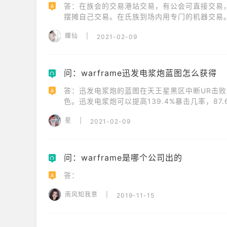
答：在族会的交易港站交易，有公会可直接交易
A
摆摊自己交易。在氏族到场内用专门的机器交易
蝶仙
|
2021-02-09
问：warframe迅发电浆炮蓝图怎么获得
Q
答：迅发电浆炮的蓝图在天王星黑区中断UR击败
A
色。迅发电浆炮可以提高139.4%暴击几率，87.
星
|
2021-02-09
问：warframe是哪个公司出的
Q
答：
A
南风知我意
|
2019-11-15