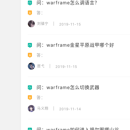
问：warframe怎么调语言？
Q
答：
A
刘镇宁
|
2019-11-15
问：warframe金星平原战甲哪个好
Q
答：
A
居弋
|
2019-11-15
问：warframe怎么切换武器
Q
答：
A
马义翔
|
2019-11-14
问：warframe如何进入福尔图娜山谷