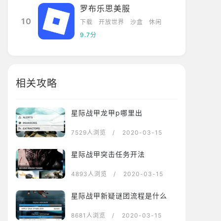
罗布乐思美服
10
下载
开放世界
沙盒
休闲
9.7分
相关攻略
星际战甲龙甲p哪里出
7529人浏览
/ 2020-03-15
星际战甲突击任务开法
4893人浏览
/ 2020-03-15
星际战甲新疑谜团流程是什么
8681人浏览
/ 2020-03-15