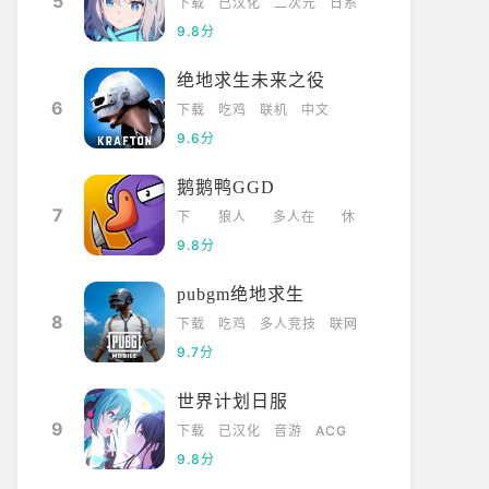
5
下载
已汉化
二次元
日系
9.8分
绝地求生未来之役
6
下载
吃鸡
联机
中文
9.6分
鹅鹅鸭GGD
7
下
狼人
多人在
休
载
杀
线
闲
9.8分
pubgm绝地求生
8
下载
吃鸡
多人竞技
联网
9.7分
世界计划日服
9
下载
已汉化
音游
ACG
9.8分