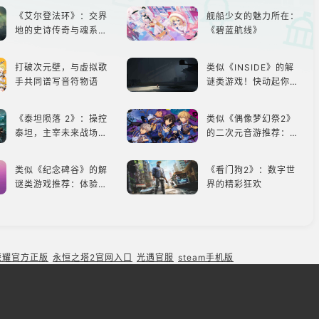
能
最心爱的装备出发吧！
《艾尔登法环》：交界
舰船少女的魅力所在：
地的史诗传奇与魂系新
《碧蓝航线》
巅峰
打破次元壁，与虚拟歌
类似《INSIDE》的解
手共同谱写音符物语
谜类游戏！快动起你的
小脑筋来通关！
《泰坦陨落 2》：操控
类似《偶像梦幻祭2》
泰坦，主宰未来战场；
的二次元音游推荐：完
跑酷突袭，改写战斗格
美还原偶像魅力，共同
局！
打造最强偶像团
类似《纪念碑谷》的解
《看门狗2》：数字世
谜类游戏推荐：体验沉
界的精彩狂欢
浸式解谜，拾取遗失的
碎片
黑神话悟空：悟空携万
塔防手游盘点，三款不
钧之力归来，游戏界的
容错过的塔防佳作
东方巨兽，引爆全球期
荣耀官方正版
永恒之塔2官网入口
光遇官服
steam手机版
待！
《赛马娘Pretty Derb
《Ori》《空洞骑士》
y》：一场跨次元的竞
《死亡细胞》横向对
速之旅
比，不知道入手那个看
这里