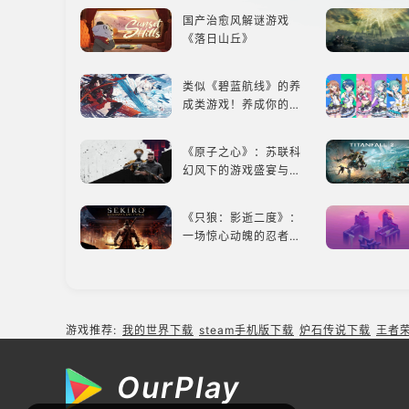
国产治愈风解谜游戏
《落日山丘》
类似《碧蓝航线》的养
成类游戏！养成你的梦
想！
《原子之心》：苏联科
幻风下的游戏盛宴与瑕
疵
《只狼：影逝二度》：
一场惊心动魄的忍者之
旅
搞笑与感动相遇，解锁
多元化角色的魅力
游戏推荐:
我的世界下载
steam手机版下载
炉石传说下载
王者
从角色扮演到王国经
营，这款手游为何能俘
OurPlay
获玩家心？