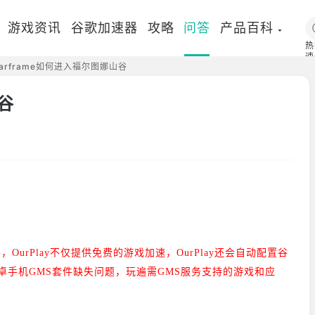
游戏资讯
谷歌加速器
攻略
问答
产品百科
热
速
arframe如何进入福尔图娜山谷
国
谷
手，
OurPlay不仅提供免费的游戏加速，
OurPlay还会自动配置谷
卓手机GMS套件缺失问题，玩遍需GMS服务支持的游戏和应