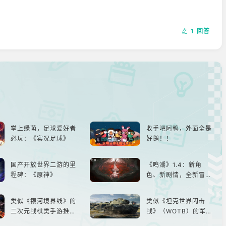
1 回答
掌上绿荫，足球爱好者
收手吧阿鸭，外面全是
必玩：《实况足球》
好鹅！！
国产开放世界二游的里
《鸣潮》1.4：新角
程碑：《原神》
色、新剧情，全新冒险
体验！
类似《银河境界线》的
类似《坦克世界闪击
二次元战棋类手游推
战》（WOTB）的军事
荐：极致策略，无限可
类游戏推荐！快带上你