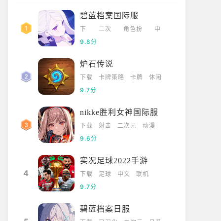
碧蓝档案国际服
下
二次
角色扮
中
载
元
演
文
9.8分
炉石传说
下载
卡牌策略
卡牌
休闲
9.7分
nikke胜利女神国际服
下载
射击
二次元
动漫
9.6分
实况足球2022手游
4
下载
足球
中文
联机
9.7分
碧蓝档案日服