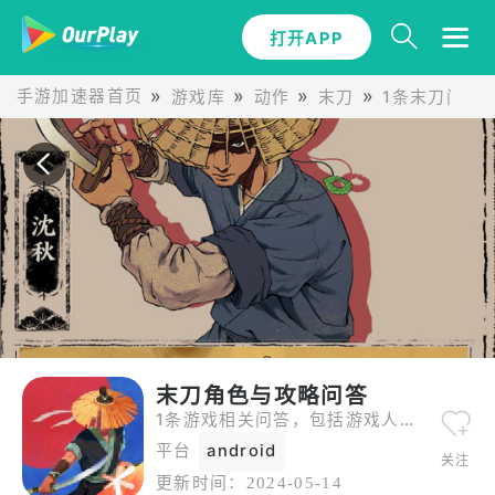
打开APP
手游加速器首页
游戏库
动作
末刀
1条末刀问答
末刀角色与攻略问答
1条游戏相关问答，包括游戏人物介绍、关卡攻略等。
平台
android
关注
更新时间：
2024-05-14