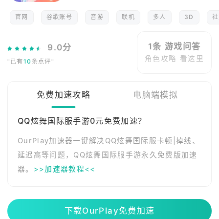
官网
谷歌账号
音游
联机
多人
3D
社
1条 游戏问答
9.0分
角色攻略 看这里
"已有
10
条点评"
免费加速攻略
电脑端模拟
QQ炫舞国际服手游0元免费加速？
OurPlay加速器一键解决QQ炫舞国际服卡顿|掉线、
延迟高等问题，QQ炫舞国际服手游永久免费版加速
器。
>>加速器教程<<
下载OurPlay免费加速