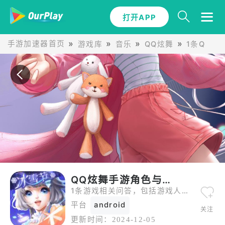
打开APP
手游加速器首页
游戏库
音乐
QQ炫舞
1条QQ炫
QQ炫舞手游角色与攻略问答
1条游戏相关问答，包括游戏人物介绍、关卡攻略等。
平台
android
关注
更新时间：
2024-12-05