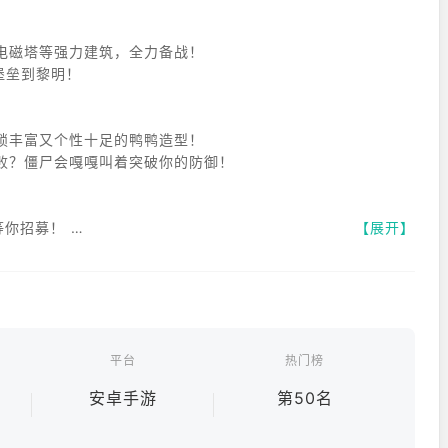
电磁塔等强力建筑，全力备战！
堡垒到黎明！
锁丰富又个性十足的鸭鸭造型！
败？僵尸会嘎嘎叫着突破你的防御！
等你招募！
【展开】
，激活专属羁绊效果，打造属于你的最强鸭鸭军团！
焦激光？
guelike 战斗的无限可能！
平台
热门榜
l
安卓手游
第50名
。
战力，横扫无尽尸潮！