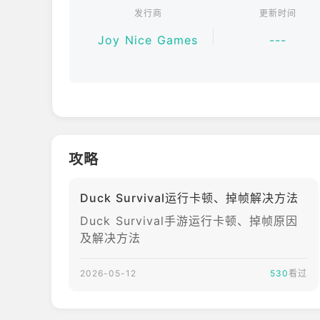
发行商
更新时间
-丰富玩法，挑战不断升级！
除了紧张刺激的塔防守卫战，更有地下城探险、公会B
Joy Nice Games
---
在无尽的丧尸大军中，证明你是真正的终极幸存者！
你能在末日中“呱”到最后吗？
立即加入《Duck Survival》——集结你的鸭
攻略
Duck Survival运行卡顿、掉帧解决方法
Duck Survival手游运行卡顿、掉帧原因
及解决方法
2026-05-12
530
看过