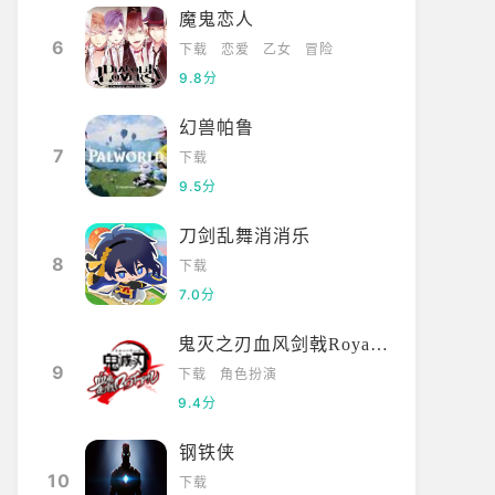
魔鬼恋人
6
下载
恋爱
乙女
冒险
9.8分
幻兽帕鲁
7
下载
9.5分
刀剑乱舞消消乐
8
下载
7.0分
鬼灭之刃血风剑戟Royale国际服
9
下载
角色扮演
9.4分
钢铁侠
10
下载