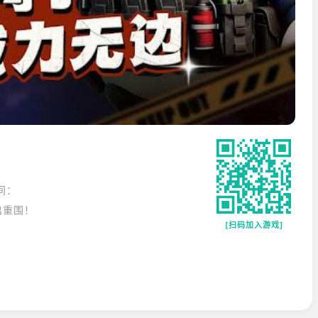
间：
出重围！
[扫码加入游戏]