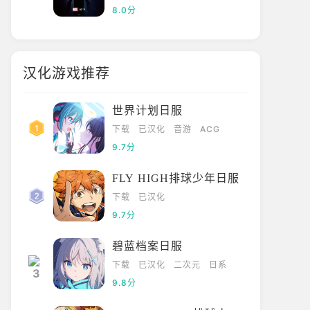
8.0分
汉化游戏推荐
世界计划日服
下载
已汉化
音游
ACG
9.7分
FLY HIGH排球少年日服
下载
已汉化
9.7分
碧蓝档案日服
下载
已汉化
二次元
日系
9.8分