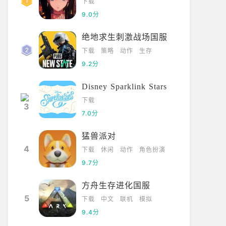
下载
9.0分
绝地求生刺激战场国服
下载
策略
动作
生存
9.2分
Disney Sparklink Stars
下载
7.0分
猛兽派对
4
下载
休闲
动作
角色扮演
9.7分
方舟生存进化国服
5
下载
中文
联机
模拟
9.4分