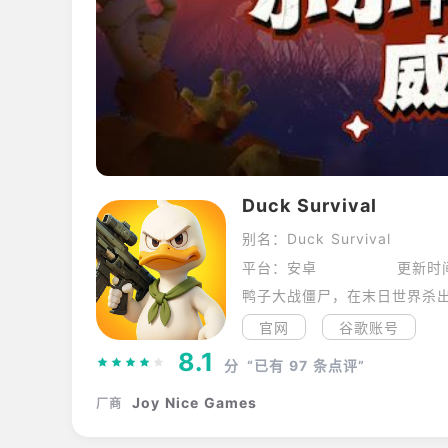
Duck Survival
别名：Duck Survival
平台：安卓
更新时
鸭子大战僵尸，在末日世界杀
官网
谷歌账号
8.1
分
“已有
97
条点评”
Joy Nice Games
厂商