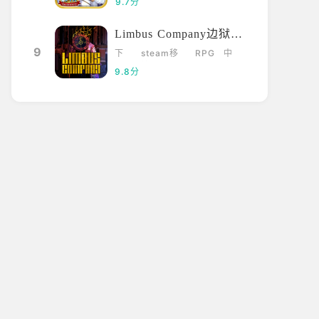
9.7分
Limbus Company边狱巴士
9
下
steam移
RPG
中
载
植
文
9.8分