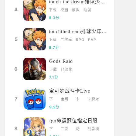
touch the dream排球少年韩服
4
下载
校园
模拟
动漫
9.3分
touchthedream排球少年日服
5
下载
二次元
RPG
PVP
9.7分
Gods Raid
6
下载
已汉化
7.1分
宝可梦战斗卡Live
7
下
宝可
卡
卡牌对
载
梦
牌
战
9.2分
fgo命运冠位指定日服
8
下
二次
动
战争模
载
元
漫
拟