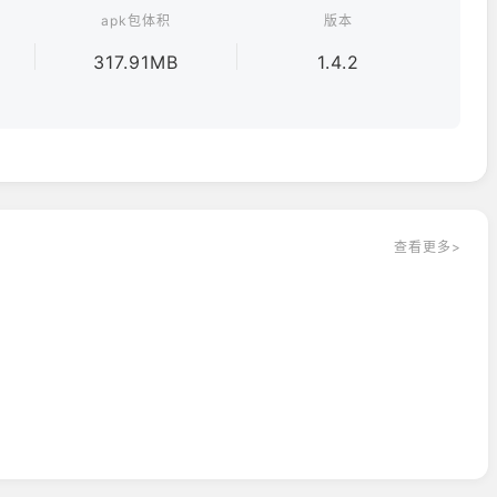
apk包体积
版本
OSS战和竞技场对抗等你来战。
317.91MB
1.4.2
鸭小队，开启爽快割草射击与策略塔防挑战！
查看更多>