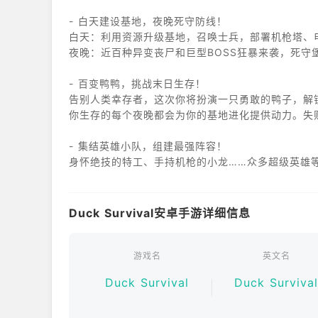
- 白天建设基地，夜晚死守防线！
白天：利用资源升级基地，召唤士兵，部署机枪塔、
夜晚：近百种异变丧尸和巨型BOSS狂暴来袭，死守
- 百变鸭鸭，挑战末日生存！
告别人类幸存者，这次你将扮演一只勇敢的鸭子，解
你生存的每个夜晚都会为你的基地进化提供动力。失
- 集结英雄小队，组建最强阵容！
身怀绝技的特工、手持机枪的小龙……众多超级英雄
自由搭配火焰、雷电、冰冻、能量、物理等多种属性
- 技能随机刷新，每局都有新体验！
Duck Survival安卓手游详细信息
局内随机掉落海量技能，天降陨石、冰霜护盾还是聚
根据瞬息万变的战局做出选择，灵活调整策略，体验 Ro
游戏名
英文名
- 百变流派构筑， 策略与养成兼备！
Duck Survival
Duck Surviva
英雄、技能与塔防玩法深度结合，衍生多种战斗流派
搭配装备、宝石等多种局外养成系统，助你持续提升