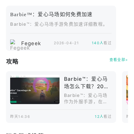
飒爽展现马术
迎接挑战，训练马厩里最出色的马儿！精进西部马术
Barbie™：爱心马场如何免费加速
技巧，在计时赛模式中驰骋山谷之间，争分夺秒赢取5
Barbie™：爱心马场手游免费加速详细教程。
星评价。
装扮与时尚挑战
Fegeek
2026-04-21
140人
看过
打扮你的角色与马匹，秀出独一无二的风格。收集华
丽马具套装，和动物朋友一起参与趣味十足的穿搭挑
查看全部>
攻略
战。
Barbie™：爱心马
立即进入《Barbie™：爱心马场》，畅玩梦幻的骑马
场怎么下载？2026
与马厩游戏！
国内手机下载安装
Barbie™：爱心马场
方法分享
作为外服手游，在国
Barbie马术俱乐部订阅服务时长按购买时的选择而
内下载安装存在一定
定，分为1周、1个月和1年，每日都将提供精彩的游
难度。首先是网络问
昨天14:36
12人
看过
昨天
戏内福利。订阅服务每月自动续费，如需取消，必须
题，游戏官网、谷歌
在续费前至少24小时进行相关操作。
商店以及游戏资源更
新在国内访问不够稳