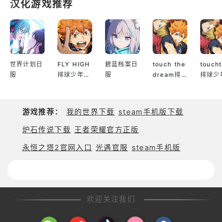
汉化游戏推荐
定，容易出现加载
BARBIE™ and associated trademarks and trade
慢、下载中断或连接
dress are owned by, and used under license from,
失败。其次是谷歌环
Mattel. ©2025 Mattel.
境依赖，部分安卓手
机如果缺少GooglePl
ay服务，可能无法正
世界计划日
FLY HIGH
碧蓝档案日
touch the
touch
常下载、更新或启动
服
排球少年日
服
dream排
排球少
游戏。再者，这类外
服
球少年韩服
服
服休闲模拟游戏还可
能存在地区限制，部
游戏推荐：
我的世界下载
steam手机版下载
分用户可能遇到商店
搜不到游戏、提示设
炉石传说下载
王者荣耀官方正版
备不兼容或安装后闪
退等情况。如果选择A
永恒之塔2官网入口
光遇官服
steam手机版
PK手
欢迎关注我们