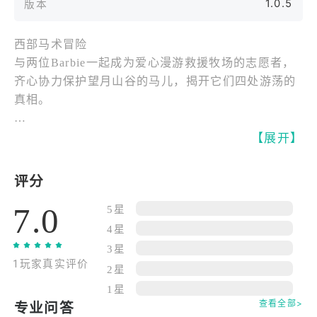
1.0.5
版本
西部马术冒险
与两位Barbie一起成为爱心漫游救援牧场的志愿者，
齐心协力保护望月山谷的马儿，揭开它们四处游荡的
真相。
搜集明星马匹、扩充马厩
【展开】
骑马开启精彩冒险，去救助和结识野外流浪的马儿，
将它们带回你的马厩。探索独特的马匹毛色和美丽斑
评分
纹。
7.0
5星
骑马模拟与角色扮演
4星
梳洗、喂养、抚摸你救助回来的马儿，通过悉心的照
3星
1玩家真实评价
料赢得它们的信任，帮助它们融入新家园。和Barbie
2星
一起，让望月山谷的马儿迎来新生！
1星
查看全部>
专业问答