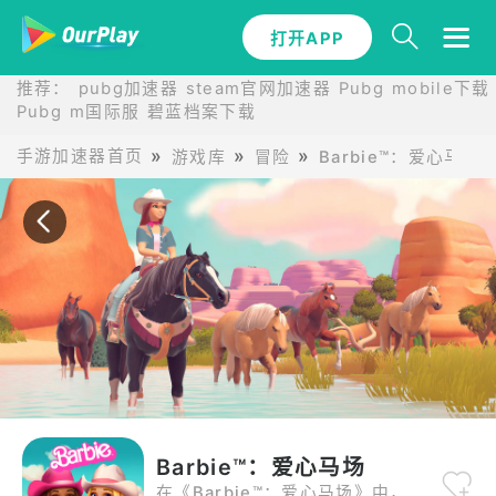
打开APP
打开APP
推荐：
pubg加速器
steam官网加速器
Pubg mobile下载
Pubg m国际服
碧蓝档案下载
手游加速器首页
游戏库
冒险
Barbie™：爱心马场
Barbie™：爱心马场
在《Barbie™：爱心马场》中，一边骑马探险，一边救助美丽的马儿，通过时尚挑战彰显你的风格，同时揭示望月山谷的奥秘！