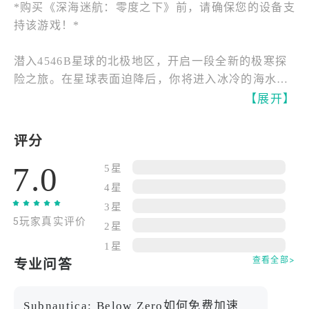
*购买《深海迷航：零度之下》前，请确保您的设备支
持该游戏！*
潜入4546B星球的北极地区，开启一段全新的极寒探
险之旅。在星球表面迫降后，你将进入冰冷的海水
中，调查妹妹的遭遇……
【展开】
探索全新的生物群落、生物、挑战和故事！《深海迷
评分
航：零度之下》拓展了《深海迷航》的世界，深入挖
7.0
掘了原作中引入的冒险和谜团。
5星
4星
揭开真相——之前来到这里的外星人是谁？他们为何
3星
5玩家真实评价
来到这颗星球？你的妹妹究竟遭遇了什么？揭开真相
2星
能否抚平你失去亲人的伤痛？
1星
查看全部>
专业问答
抵御严寒——北极地区的极寒温度带来了全新的挑
战。制作一套温暖的防寒服，啜饮一杯热气腾腾的咖
Subnautica: Below Zero如何免费加速