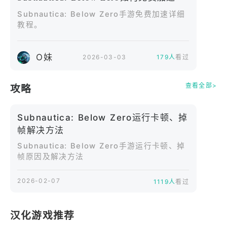
啡，并在热力百合旁取暖，抵御寒冷。
Subnautica: Below Zero手游免费加速详细
教程。
打造你的生存之道——建造广阔的栖息地，搜寻资
源，打造装备，在严酷的气候中生存下来。驾驶雪狐
悬浮摩托，驰骋于白雪皑皑的苔原之上。驾驶模块化
O妹
2026-03-03
179人
看过
海卡车，穿梭于迷人而又危机四伏的生物群落。
查看全部>
攻略
探索星球——在蓝光闪烁的扭曲桥梁下畅游，沉醉于
水晶洞穴的奇幻，深入冰川盆地的冰冷洞穴，或在喷
Subnautica: Below Zero运行卡顿、掉
发的热液喷口间穿梭，发现远古外星遗迹。
帧解决方法
Subnautica: Below Zero手游运行卡顿、掉
邂逅全新生物——未知的事物潜伏在每个角落。与巨
帧原因及解决方法
型泰坦洞鱼共游，遭遇令人毛骨悚然的暗影利维坦，
拜访可爱的企鹅翼。保持警惕。在这个奇异的世界
2026-02-07
1119人
看过
里，并非所有生物都友善。
专为移动设备重新设计和优化
汉化游戏推荐