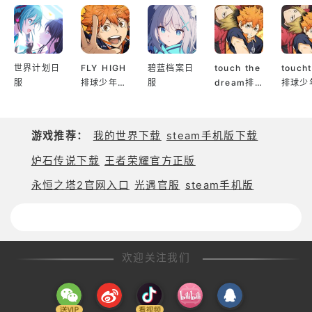
- 全新界面 – 专属移动 UI，支持全触控操作
- 支持 Google Play 游戏成就
世界计划日
FLY HIGH
碧蓝档案日
touch the
touch
服
排球少年日
服
dream排
排球少
- 云端存档 – 在 Android 设备间同步游戏进度
服
球少年韩服
服
立即加入 Unknown World 的移动游戏库，体验《深
游戏推荐：
我的世界下载
steam手机版下载
海迷航：零度之下》带来的全新《深海迷航：零度之
炉石传说下载
王者荣耀官方正版
下》！
永恒之塔2官网入口
光遇官服
steam手机版
欢迎关注我们