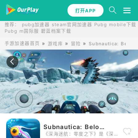
打开APP
打开APP
推荐：
pubg加速器
steam官网加速器
Pubg mobile下载
Pubg m国际服
碧蓝档案下载
手游加速器首页
游戏库
冒险
Subnautica: Below
Subnautica: Below Zero
《深海迷航：零度之下》是《深海迷航》系列的最新篇章，这是一款设定在异星海洋星球上的水下生存开放世界游戏。