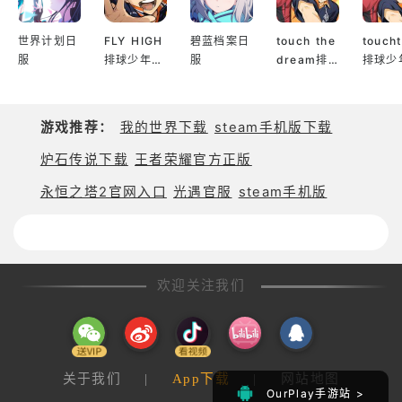
金币礼包！
想获得更多卡牌资源？可直接在主界面购买金币包，
世界计划日
FLY HIGH
碧蓝档案日
touch the
touch
服
排球少年日
服
dream排
排球少
快速拓展你的收藏！
服
球少年韩服
服
*PTCG安卓版为原PC/NS端游戏的官方移动移植版本
游戏推荐：
我的世界下载
steam手机版下载
成为首批掌握最新活动与资讯的训练家！
炉石传说下载
王者荣耀官方正版
永恒之塔2官网入口
光遇官服
steam手机版
访问我们：www.pokemon.com/tc。
关注我们：twitter.com/pokemon_tcg。
点赞我们：facebook.com/pokemon。
欢迎关注我们
观看我们：youtube.com/pokemon。
用户协议：terms.pokemon.com。
如需帮助请访问：https://support.pokemon.com。
关于我们
|
App下载
|
网站地图
OurPlay手游站 >
OurPlay手游站 >