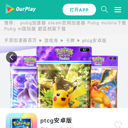
打开APP
打开APP
推荐：
pubg加速器
steam官网加速器
Pubg mobile下载
Pubg m国际服
碧蓝档案下载
手游加速器首页
游戏库
卡牌
ptcg安卓版
ptcg安卓版