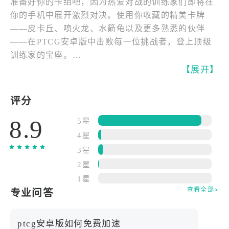
准备好你的卡组吧，因为热爱对战的训练家们即将在
你的手机中展开激烈对决。使用你收藏的精美卡牌
——皮卡丘、喷火龙、水箭龟以及更多熟悉的伙伴
——在PTCG安卓版中击败每一位挑战者，登上顶级
训练家的宝座。
【展开】
本应用提供应用内购买。你可以在设备设置中关闭应
用内购买选项。
评分
8.9
荣获全球卡牌游戏多项大奖！
5星
4星
50个紧张刺激的对战阶段！
3星
在冒险模式中征服所有阶段——包括新手教学、熟练
2星
对战、高阶挑战等多个场景，还可以在生存模式中不
1星
断挑战更强AI，测试你的极限策略！
查看全部>
专业问答
对战不再单一！
ptcg安卓版如何免费加速
面对经验丰富的对手，你将遭遇擅长快速攻击、防御