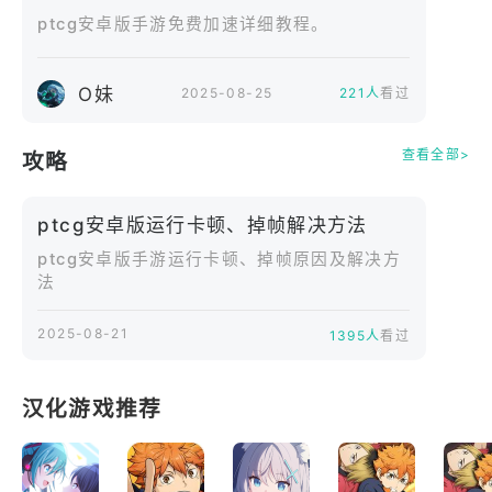
ptcg安卓版手游免费加速详细教程。
反击、状态压制等不同卡组策略。每种卡组都有专属
特色，需要你灵活应对，才能赢得胜利。
O妹
2025-08-25
221人
看过
训练师要比普通玩家更聪明！
合理分配你的能量卡，选择最佳时机出击。对手会使
查看全部>
攻略
用进化、特性与训练师卡逆转局势，打开图鉴了解各
张卡牌的属性与技能，制定你的致胜策略。
ptcg安卓版运行卡顿、掉帧解决方法
战斗越久，实力越强！
ptcg安卓版手游运行卡顿、掉帧原因及解决方
法
随着游戏进度的推进，你将收集到更多强力卡牌，解
锁限定插画版本，通过对战赢取金币，用于购买卡
2025-08-21
1395人
看过
包、强化道具与个性装饰。
与游戏一起成长！
汉化游戏推荐
完成任务解锁多种成就，展示你的卡牌收藏与战绩，
向好友炫耀你在对战中的高光时刻！