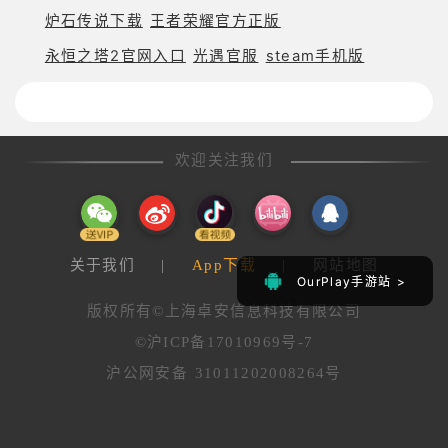
炉石传说下载
王者荣耀官方正版
永恒之塔2官网入口
光遇官服
steam手机版
欢迎关注我们
关于我们
|
App下载
|
网站地图
OurPlay手游站 >
OurPlay手游站 >
版权所有©上海卓安信息科技有限公司
©沪ICP备17010969号-7
沪公网安备 31011202008264号