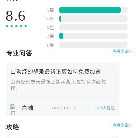
之下，构建以探索为核心，趣味十足的剧情，超过
8.6
100 段动画影像，为你带来身临其境的感受。揭开山
5星
海世界神秘面纱的大幕缓缓拉开。​
4星
■▶ 绚丽多彩的技能组合，对战级 “战斗动作”。各异
3星
兽专属技能与华丽连招，通过合体技与队友共同发动
2星
攻击，施展技能期间也可操纵角色灵活移动。体会令
1星
人惊叹的战斗乐趣！​
查看全部>
专业问答
■▶ 所有玩家皆可参与的 “秘境争夺战”。东荒 vs 西
漠，两大阵营的策略较量，在开放地图中实时展开的
山海经幻想录最新正版如何免费加速
大规模阵营战。每个服务器最多支持 300 人同时参
山海经幻想录最新正版手游免费加速详细教
战，快来参与这场盛大的争夺吧。​
程。
■▶ 另一个社群，真正的 MMORPG “社交”。在合
作、探索、竞争中共同书写传奇，从部落到联盟、从
联盟到阵营，不断扩大的社群，享受互动的趣味吧！​
白麟
2025-08-18
137人
看过
发布最新最快的《山海经幻想录最新正版》消息，​
◈ 立即前往官方社区：
查看全部>
攻略
https://forum.shanhai.com/fantasy，​