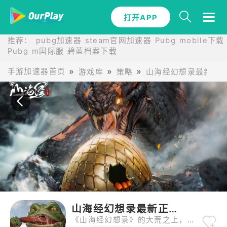
打开APP
打开APP
推荐：
pubg加速器
steam官网加速器
Pubg mobile下载
Pubg m国际服
碧蓝档案下载
手游加速器首页
游戏库
策略
山海经幻想录最新正
山海经幻想录最新正版
《山海经幻想录》的大荒之上，你刚躲过 “九尾狐” 的魅惑眼神，就被 “毕方” 的火焰翅膀扫到了衣角（还好没烧着）。烛龙的眼睛在黑暗中亮起时，你才看清它的鳞片上刻着上古的文字（翻译过来是 “别碰那株‘忘忧草’”）。最神奇的是 “异兽羁绊”：你帮 “白泽” 整理了混乱的典籍，它就把 “通晓万物” 的能力分了你一点；你给 “饕餮” 喂了块你做的肉干，它居然没把你也一起吃了。这个光怪陆离的世界，危险又迷人，每一步都可能遇见传说。