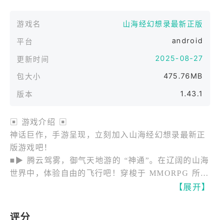
游戏名
山海经幻想录最新正版
android
平台
2025-08-27
更新时间
475.76MB
包大小
1.43.1
版本
▣ 游戏介绍 ▣​
神话巨作，手游呈现，立刻加入山海经幻想录最新正
版游戏吧！​
■▶ 腾云驾雾，御气天地游的 “神通”。在辽阔的山海
世界中，体验自由的飞行吧！穿梭于 MMORPG 所有
区域的移动能力 “神通”，在 Full 3D 场景中施展神
【展开】
通，打造震撼的景观。​
■▶ 犹如传说般精彩的 “剧情”。在原作宏大的世界观
评分