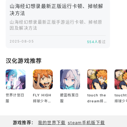
◈ 立即前往官方主页：https://shanhai 幻想
山海经幻想录最新正版运行卡顿、掉帧解
录.official.com/，​
决方法
◈ 立即前往官方 Facebook 页面：
山海经幻想录最新正版手游运行卡顿、掉帧原
https://www.facebook.com/ShanhaiFantasyOfficial，​
因及解决方法
本软件提供软件内购买。调整您的设备设置可解除此
功能，​
2025-08-05
554人
看过
下载本游戏，则视为您已同意使用条款与个人信息保
护政策。​
使用条款：
汉化游戏推荐
http://help.shanhai.com/policy/terms_of_service.asp?
locale=en，​
个人信息保护政策：
http://help.shanhai.com/policy/privacy_policy.asp?
世界计划日
FLY HIGH
碧蓝档案日
touch the
touch
locale=en，
服
排球少年日
服
dream排
排球少
服
球少年韩服
服
游戏推荐：
我的世界下载
steam手机版下载