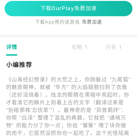
下载OurPlay免费加速
下载App预约该游戏
免费加速
详情
攻略 1
问答 1
小编推荐
《山海经幻想录》的大荒之上，你刚躲过 “九尾狐”
的魅惑眼神，就被 “毕方” 的火焰翅膀扫到了衣角
（还好没烧着）。烛龙的眼睛在黑暗中亮起时，你
才看清它的鳞片上刻着上古的文字（翻译过来是
“别碰那株‘忘忧草’”）。最神奇的是 “异兽羁绊”：
你帮 “白泽” 整理了混乱的典籍，它就把 “通晓万
物” 的能力分了你一点；你给 “饕餮” 喂了块你做
的肉干，它居然没把你也一起吃了。这个光怪陆离