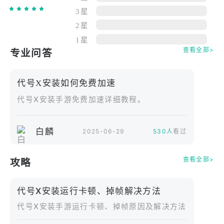
职业组合不同，战斗的紧张感也不同！通过战略性组
3星
队，享受胜利的刺激！​
2星
每个职业都有完全不同的玩法！​
1星
“突击手”，全副武装的先锋，手持能量步枪冲锋在
查看全部>
专业问答
前，兼顾输出与防护​
“黑客”，精通电子入侵，通过破解机关和干扰敌人占
代号X安装如何免费加速
据优势​
代号X安装手游免费加速详细教程。
“医师”，掌握纳米技术，能为队友修复损伤并提供状
态增益​
“重装兵”，背负重型机甲，凭借强大火力压制敌人​
白麟
2025-06-29
530人
看过
“侦察兵”，配备隐形装置，擅长渗透和情报收集​
“工程师”，能部署机械陷阱和防御工事，构建有利战
查看全部>
攻略
场​
■ 未来迷宫探索和突围冒险​
代号X安装运行卡顿、掉帧解决方法
一款迷宫突围游戏，你要突破不断收缩的能量场，突
围并收集核心数据！​
代号X安装手游运行卡顿、掉帧原因及解决方法
用精准操作摧毁迷宫中的机械敌人，找到隐藏的传送