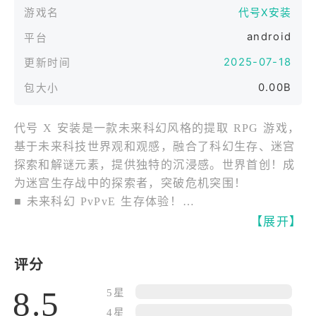
游戏名
代号X安装
android
平台
2025-07-18
更新时间
0.00B
包大小
代号 X 安装是一款未来科幻风格的提取 RPG 游戏，
基于未来科技世界观和观感，融合了科幻生存、迷宫
探索和解谜元素，提供独特的沉浸感。世界首创！成
为迷宫生存战中的探索者，突破危机突围！​
■ 未来科幻 PvPvE 生存体验！​
它提供沉浸式的 PvPvE 生存体验，从在机械迷宫中
【展开】
与各类机械守卫战斗获取数据核心的 PvE 元素，到
与其他玩家竞技夺取资源的 PvP 元素。​
评分
■ 具有未来科幻风格的特色职业和技能​
8.5
可体验六种各具特色的职业。与好友组建不同搭配，
5星
在科幻生存战和迷宫中测试生存能力！​
4星