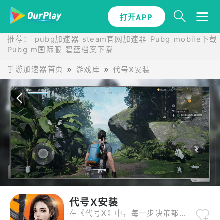
打开APP
打开APP
推荐：
pubg加速器
steam官网加速器
Pubg mobile下载
Pubg m国际服
碧蓝档案下载
手游加速器首页
游戏库
代号X安装
代号X安装
在《代号X》中，每一步决策都关乎胜负。游戏强调团队配合与策略布阵，玩家需根据敌我形势灵活调整战术。丰富多样的武器装备和技能组合，让你打造独一无二的战斗风格。竞技场中，你将面对来自全球的高手挑战，感受紧张刺激的竞技氛围。无论是排兵布阵，还是精准操作，《代号X》都能满足你对策略竞技游戏的全部期待。快来证明你的战术天赋吧！