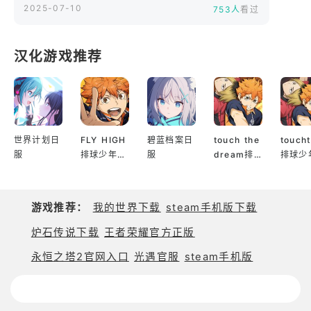
2025-07-10
点以求生机！​
753人
看过
与其他探索者交锋并获胜，夺取珍贵的技术蓝图并打
造专属装备！然而，只有成功突围，蓝图才会真正属
汉化游戏推荐
于你 —— 是满载而归还是空手而返！在迷宫中享受
未来科幻风格的生存竞技快感！​
新的废弃都市区域开放！破解中央控制系统！​
PVP 终极试炼场开启！存活到最后证明你的实力！​
集结伙伴组建战队，协同作战！​
世界计划日
FLY HIGH
碧蓝档案日
touch the
touch
■ 越挑战越能提升战力的提取 RPG​
服
排球少年日
服
dream排
排球少
服
球少年韩服
服
通过迷宫探索和突围收集技术碎片，感受实力不断提
升的快感！​
游戏推荐：
我的世界下载
steam手机版下载
选择你想专精的职业，掌握专属的武器和技能模块！​
在充满未来感的迷宫中赢得激烈的多人对抗，成为迷
炉石传说下载
王者荣耀官方正版
宫中的强者！
永恒之塔2官网入口
光遇官服
steam手机版