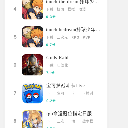
touch the dream排球少年韩服
4
下载
校园
模拟
动漫
9.3分
touchthedream排球少年日服
5
下载
二次元
RPG
PVP
9.7分
Gods Raid
6
下载
已汉化
7.1分
宝可梦战斗卡Live
7
下
宝可
卡
卡牌对
载
梦
牌
战
9.2分
fgo命运冠位指定日服
8
下
二次
动
战争模
载
元
漫
拟