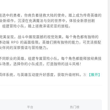
运选中的勇者，你肩负着拯救大陆的使命，踏上成为传奇英雄的
G 的全新续作，沉浸在充满魔法与剑的世界中，体验全新原创剧
，组建冒险小队，踏上拯救泽诺尼亚的旅程。​
界完美呈现，战斗中展现震撼的视觉效果。每个角色都有独特的
动端 RPG 的画面极限。英雄们拥有独特的能力，可灵活搭配
伴间的深厚情谊与冒险魅力。​
不同职业的英雄，组建专属冒险小队。每个角色都能释放经典技
斗场景。选择你的小队成员，打造独特的战斗风格！​
羁绊系统，与英雄互动提升好感度，获取升级材料。发掘每个角
【展开】
。升级并晋升英雄，解锁专属插画与特色时装，收集风格各异的
、高难度挑战的 “深渊秘境”、与首领激战的 “首领巢穴”、刺激
。此外，玩家可组建公会，与成员一起参与 “公会战”，多种挑战模式
平台
热门榜