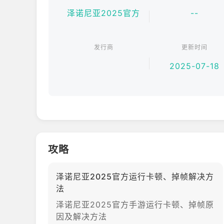
▶探索与休闲玩法丰富世界​
泽诺尼亚2025官方
--
泽诺尼亚大陆是精心打造的奇幻世界，充满隐藏惊喜。
家还能探索世界，参与采集、钓鱼等活动，以不同方
发行商
更新时间
2025-07-18
攻略
泽诺尼亚2025官方运行卡顿、掉帧解决方
法
泽诺尼亚2025官方手游运行卡顿、掉帧原
因及解决方法