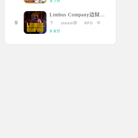
9.7分
Limbus Company边狱巴士
9
下
steam移
RPG
中
载
植
文
9.8分