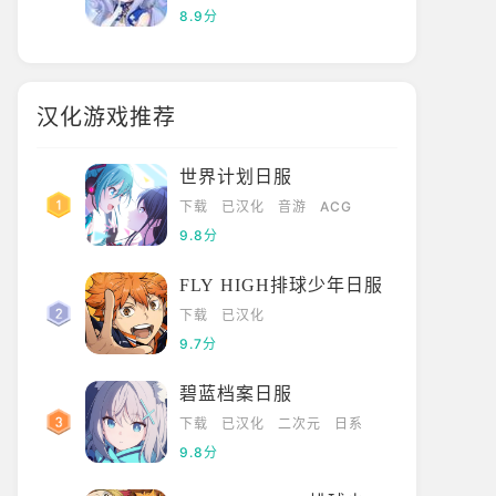
8.9分
汉化游戏推荐
世界计划日服
下载
已汉化
音游
ACG
9.8分
FLY HIGH排球少年日服
下载
已汉化
9.7分
碧蓝档案日服
下载
已汉化
二次元
日系
9.8分