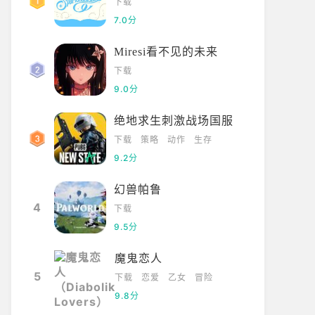
下载
7.0分
Miresi看不见的未来
下载
9.0分
绝地求生刺激战场国服
下载
策略
动作
生存
9.2分
幻兽帕鲁
4
下载
9.5分
魔鬼恋人
5
下载
恋爱
乙女
冒险
9.8分