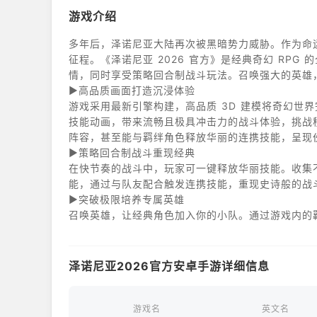
游戏介绍
多年后，泽诺尼亚大陆再次被黑暗势力威胁。作为命
征程。《泽诺尼亚 2026 官方》是经典奇幻 RP
情，同时享受策略回合制战斗玩法。召唤强大的英雄
▶高品质画面打造沉浸体验​
游戏采用最新引擎构建，高品质 3D 建模将奇幻世
技能动画，带来流畅且极具冲击力的战斗体验，挑战移
阵容，甚至能与羁绊角色释放华丽的连携技能，呈现伙
▶策略回合制战斗重现经典​
在快节奏的战斗中，玩家可一键释放华丽技能。收集
能，通过与队友配合触发连携技能，重现史诗般的战
▶突破极限培养专属英雄​
召唤英雄，让经典角色加入你的小队。通过游戏内的
色的潜力，无论稀有度如何，都能通过培养变得强大
英雄吧！​
▶多样副本带来丰富挑战​
泽诺尼亚2026官方安卓手游详细信息
提供多种挑战内容，包括重现主线剧情的 “冒险任务”
的 PvP “竞技场” 以及限时开放的 “秘境试炼”
满足你的战斗欲望！​
游戏名
英文名