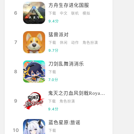
方舟生存进化国服
6
下载
中文
联机
模拟
9.4分
猛兽派对
7
下载
休闲
动作
角色扮演
9.7分
刀剑乱舞消消乐
8
下载
7.0分
鬼灭之刃血风剑戟Royale国际服
9
下载
角色扮演
9.4分
蓝色星原:旅谣
10
下载