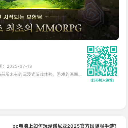
：2025-07-18
《泽诺尼亚》为玩家带来了一场前所未有的沉浸式游戏体验。游戏的画面风格独特，将现代科技与未来元素完美融合，营造出了一个极具视觉冲击力的游戏世界。在这个世界中，玩家可以自由探索各种不同的场景，从繁华的未来都市到神秘的外星遗迹，每一个角落都充满了惊喜和挑战。游戏的玩法丰富多样，除了精彩的战斗系统外，还有丰富的角色扮演元素。玩家可以自由选择角色的技能和装备，打造属于自己的独特角色。此外，游戏还拥有庞大的世界观和丰富的剧情任务，玩家在完成任务的过程中，不仅可以获得丰厚的奖励，还能深入了解游戏的故事背景和角色设定。无论是画面、玩法还是剧情，《泽诺尼亚》都堪称一流，它将带你进入一个充满奇幻与冒险的未来世界，让你尽情享受游戏的乐趣。
[扫码加入游戏]
pc电脑上如何玩泽诺尼亚2025官方国际服手游？