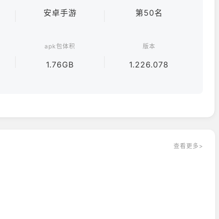
安卓手游
第50名
通过 “挂机巡逻” 可轻松收集资源，摆脱单一任务的枯燥。玩
式体验泽诺尼亚的魅力！
apk包体积
版本
1.76GB
1.226.078
查看更多>