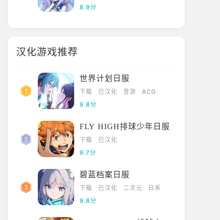
8.9分
汉化游戏推荐
世界计划日服
下载
已汉化
音游
ACG
9.8分
FLY HIGH排球少年日服
下载
已汉化
9.7分
碧蓝档案日服
下载
已汉化
二次元
日系
9.8分