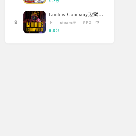
9.7分
Limbus Company边狱巴士
9
下
steam移
RPG
中
载
植
文
9.8分