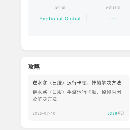
发行商
更新时间
【免费，无压力，按照自己的节奏提升实力！】
全新推出的“特殊涂层返还”系统，让无论是PVP玩
Exptional Global
---
的获取也自然融入到探索过程中，无需付费，即可享
【自由冒险，无限邂逅】
穿越到千年前的古都——《清明上河图》中热闹的城
百种江湖职业，舞者、诗人、猎人、判官等，任你选
在壮丽的自然中展开冒险——纵横山川，挑战险峻的
现失落的宝藏和秘法。与巨型怪兽和强盗战斗，还有
攻略
【非传统武术对战，夺冠！】
坦克治疗，治疗爆发——如此非传统的武术组合，皆可
逆水寒（日服）运行卡顿、掉帧解决方法
架束缚的战斗风格，玩家拥有自主决定的权力。用专
逆水寒（日服）手游运行卡顿、掉帧原因
【激爽战斗秘境，震撼视听体验】
及解决方法
英雄集结，前往激战秘境。枪、拳、魂光等独特武器
斗，尽在掌中！创造传奇纪录，赢取丰厚奖励！
2025-07-10
5336
看过
与其他玩家的邂逅，将为江湖增添色彩，携手共创未