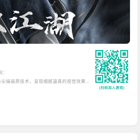
间：
《逆水寒》融合东方古典之美与尖端画质技术，呈现细腻逼真的视觉效果。低配置也能体验影院级的沉浸感和自由度！全方位开放世界，融合了丰富的内容，包括多条支线剧情、层层递进的战斗系统、精彩的解谜元素以及爽快的横版动作！
[扫码加入游戏]