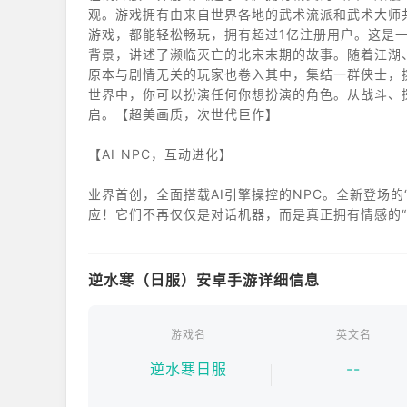
观。游戏拥有由来自世界各地的武术流派和武术大师
游戏，都能轻松畅玩，拥有超过1亿注册用户。这是
背景，讲述了濒临灭亡的北宋末期的故事。随着江湖
原本与剧情无关的玩家也卷入其中，集结一群侠士，
世界中，你可以扮演任何你想扮演的角色。从战斗、
启。【超美画质，次世代巨作】
【AI NPC，互动进化】
业界首创，全面搭载AI引擎操控的NPC。全新登场的
应！它们不再仅仅是对话机器，而是真正拥有情感的
体验全新的沉浸式体验！
【轻松玩法也OK！与AI好友一起开启轻松冒险】
逆水寒（日服）安卓手游详细信息
AI技术打造的“NPC挚友组队”系统，让你即使独自
游戏名
英文名
游戏本就应该轻松享受——《逆水关》注重多样性，
逆水寒日服
--
以往在RPG游戏中被视为“额外奖励”的元素，如今
段轻松愉快的冒险之旅。