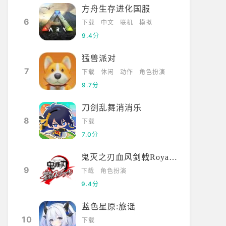
方舟生存进化国服
6
下载
中文
联机
模拟
9.4分
猛兽派对
7
下载
休闲
动作
角色扮演
9.7分
刀剑乱舞消消乐
8
下载
7.0分
鬼灭之刃血风剑戟Royale国际服
9
下载
角色扮演
9.4分
蓝色星原:旅谣
10
下载