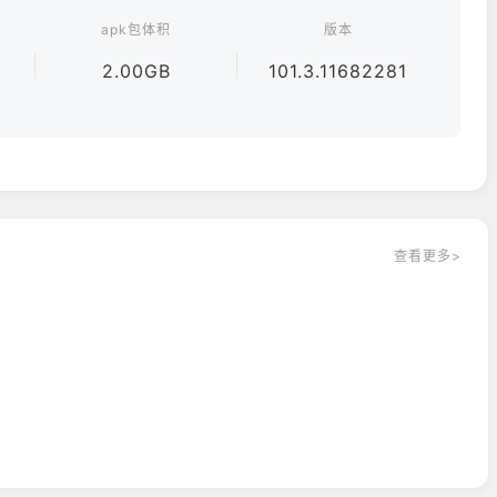
apk包体积
版本
家还是休闲玩家，都能根据自己的风格获得最大奖励！技能和武器
2.00GB
101.3.11682281
受免费冒险，收集数百种技能和装备。
镇生活被精心重现，让你在温暖的世界中体验“另一种人生”。近
择，找到属于自己的人生之路！
洞穴和暗道，运用金、木、水、火、土五行元素，解开谜团，发
稀有战利品等你来拿！
查看更多>
实现。数百种江湖技能自由组合，实现不受“职业”和“流派”框
属战斗构筑，挑战巅峰！
，以及丰富的技能特效，均被细致还原。高画质画面，刺激战
来MMO！