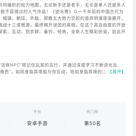
共同编织的权力地图，无论新手还是老手，无论是单人还是多人
一款不容错过的人气作品！《逆水寒》以一千年前的中国古代为
、城镇、朝廷、外敌、邪教五大势力交织的诡异阴谋逐渐展开，
挑战十三道根源，最终揭开谜团的真相。在这个高自由度的开放
探索、互动，到农耕、垂钓、经商，全新人生精彩纷呈，就此开
“活体NPC”将记住玩家的言行，并通过深度学习不断进化反
“角色”，如同身临其境般与你互动，宛如身临其境的江湖世界。
【展开】
一人也能挑战组队副本！
平台
热门榜
也重视喜欢轻松休闲的玩家。农场、钓鱼、围棋、观光、挖掘等
安卓手游
第50名
都成为了游戏的核心内容。你可以获得与战斗等同的奖励，开启一