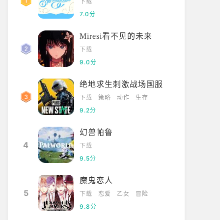
下载
7.0分
Miresi看不见的未来
下载
9.0分
绝地求生刺激战场国服
下载
策略
动作
生存
9.2分
幻兽帕鲁
4
下载
9.5分
魔鬼恋人
5
下载
恋爱
乙女
冒险
9.8分