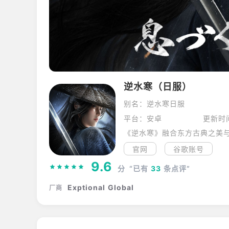
逆水寒（日服）
别名：逆水寒日服
平台：安卓
更新时
官网
谷歌账号
9.6
分
“已有
33
条点评”
Exptional Global
厂商