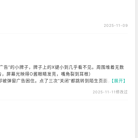
2025-11-09
广告”的小牌子，牌子上的X键小到几乎看不见。周围堆着无数
告，屏幕光映得O酱眼睛发亮，嘴角裂到耳根）
，却被弹窗广告困住。点了三次“关闭”都跳转到陌生页面，退回界
【展开】
广告，就能解锁永久加速哦～”。你没发现，窗外的雪地上，正
2025-11-11修改过