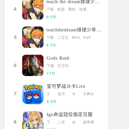
touch the dream排球少年韩服
4
下载
校园
模拟
动漫
9.3分
touchthedream排球少年日服
5
下载
二次元
RPG
PVP
9.7分
Gods Raid
6
下载
已汉化
7.1分
宝可梦战斗卡Live
7
下
宝可
卡
卡牌对
载
梦
牌
战
9.2分
fgo命运冠位指定日服
8
下
二次
动
战争模
载
元
漫
拟