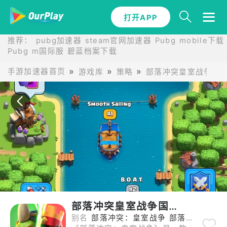
打开APP
打开APP
推荐：
pubg加速器
steam官网加速器
Pubg mobile下载
Pubg m国际服
碧蓝档案下载
手游加速器首页
游戏库
策略
部落冲突皇室战争国
部落冲突皇室战争国际服
别名
部落冲突：皇室战争 部落冲突皇室战争国际服