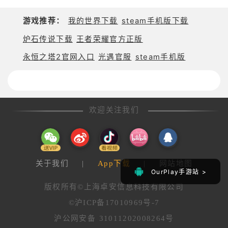
游戏推荐：
我的世界下载
steam手机版下载
炉石传说下载
王者荣耀官方正版
永恒之塔2官网入口
光遇官服
steam手机版
欢迎关注我们
关于我们
|
App下载
|
网站地图
OurPlay手游站 >
OurPlay手游站 >
版权所有©上海卓安信息科技有限公司
©沪ICP备17010969号-7
沪公网安备 31011202008264号