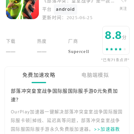
《部落冲突：皇室战争》是一款集策略与竞技于一体的手游，带给你极致的实时对战体验。组建专属卡组，巧妙搭配兵种，击败全球玩家，称霸竞技场！丰富的英雄与卡牌，策略多变，竞技乐趣无穷。无论你是新手还是老玩家，都能找到属于自己的战斗节奏，感受战争的魅力。快来加入千万玩家的战场，一起开启皇室争霸之旅吧！
关注
平台
android
更新时间：
2025-06-25
8.8
分
下载
热度
厂商
——
——
Supercell
"已有71条点评"
免费加速攻略
电脑端模拟
部落冲突皇室战争国际服国际服手游0元免费加
速？
OurPlay加速器一键解决部落冲突皇室战争国际服国
际服卡顿|掉线、延迟高等问题，部落冲突皇室战争
国际服国际服手游永久免费版加速器。
>>加速器教