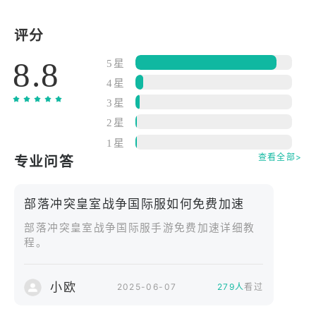
国际服汇聚全球玩家，提供多语言支持和公平竞技环
境。您可以加入全球竞技场，挑战来自世界各地的高
评分
手，也能与好友组建战队，一起攻城掠地。游戏拥有
8.8
丰富的赛事和排行榜系统，让竞技乐趣持续升级。
5星
4星
游戏内置多样化的卡牌，包括强力的部队、法术和防
3星
御建筑。合理搭配和策略运用是胜利的关键。实时匹
2星
配机制保证对战公平，紧张刺激的对局让人欲罢不
1星
能。此外，定期更新带来新卡牌和活动，丰富游戏内
查看全部>
专业问答
容。
部落冲突皇室战争国际服如何免费加速
部落冲突皇室战争国际服以其精美的画面和流畅的操
部落冲突皇室战争国际服手游免费加速详细教
作体验赢得了全球千万玩家的喜爱。不论是新手还是
程。
老将，都能在这里找到属于自己的战斗乐趣。快来下
载体验，开启属于你的王者之路！
小欧
2025-06-07
279人
看过