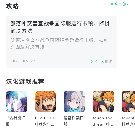
查看全部>
攻略
部落冲突皇室战争国际服运行卡顿、掉帧
解决方法
部落冲突皇室战争国际服手游运行卡顿、掉帧
原因及解决方法
2025-05-27
2101人
看过
汉化游戏推荐
世界计划日
FLY HIGH
碧蓝档案日
touch the
touch
服
排球少年日
服
dream排
排球少
服
球少年韩服
服