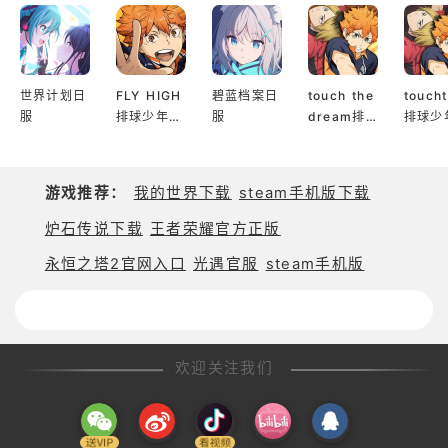
—— 巨型 BOSS 上演巅峰对决 ——
经典战争武器与全新科技军备同台登场，感受全屏幕
世界计划日
FLY HIGH
碧蓝档案日
touch the
touch
炮火轰炸！新增巨型战争机甲 BOSS 关卡，BOSS 占
服
排球少年日
服
dream排
排球少
据半屏空间，多方位火力压制，带来极具冲击力的战
服
球少年韩服
服
斗体验！
游戏推荐：
我的世界下载
steam手机版下载
—— 随机事件 还原真实战场 ——
炉石传说下载
王者荣耀官方正版
游戏内置海量不可重复的战场事件，每一次决策都将
改变战局走向。指挥官的征程将踏遍沙漠、雪地、城
永恒之塔2官网入口
光遇官服
steam手机版
市等多元战场，闲暇时还可在营地与战友调配战略，
规划下一场战役！
欢迎关注我们