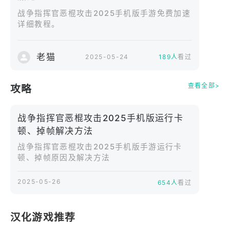
—— 传奇指挥官集结 任你统领 ——
战争指挥官恶棍攻击2025手机版手游免费加速
作为系列最新力作，游戏首次将历代传奇指挥官汇聚
详细教程。
同一战场，并全面升级战斗系统，同时原创全新战争
剧情与特色角色，让现代战争策略体验焕新升级！
老猫
2025-05-24
189人
看过
—— 沉浸剧情 如临真实战场 ——
顶级引擎打造电影级画面，搭配震撼的过场动画与叙
查看全部>
攻略
事，让每一场战役都惊心动魄。特邀国际知名音效团
队，为枪炮轰鸣、装甲轰鸣等战斗音效注入真实感，
战争指挥官恶棍攻击2025手机版运行卡
同时重制系列经典 BGM，带你感受硝烟中的热血与
顿、掉帧解决方法
悲壮。
战争指挥官恶棍攻击2025手机版手游运行卡
顿、掉帧原因及解决方法
—— 多人联机 与盟友并肩作战 ——
丰富关卡设计，涵盖据点争夺、护送载具、坚守阵地
2025-05-26
654人
看过
等数十种玩法，留意战场细节还能触发隐藏挑战！战
斗中不仅要考量兵种克制、武器搭配，更需利用建筑
掩体、地形高低差布局，配合集火、突袭、迂回等战
汉化游戏推荐
术，让策略深度拉满！