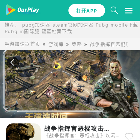
打开APP
打开APP
推荐：
pubg加速器
steam官网加速器
Pubg mobile下载
Pubg m国际服
碧蓝档案下载
手游加速器首页
游戏库
策略
战争指挥官恶棍攻击2
战争指挥官恶棍攻击2026手机版
《战争指挥官：恶棍攻击》以沉浸式3D战场和多兵种协同作战为核心亮点，为玩家打造了一场前所未有的战争盛宴。游戏不仅还原了二战时期的经典装备与战术，更通过实时单位控制，让玩家能够精准指挥机枪兵、炮兵和犀牛坦克，体验从战术部署到火力压制的全过程。游戏支持多人联机对战，玩家可加入联盟，与战友共同制定作战计划，或通过实时聊天系统分享战术心得，提升团队协作效率。此外，游戏内丰富的地图与难度设定，让玩家在不同场景中灵活应对挑战，从城市攻坚战到山地伏击战，每一战都充满变数。对于追求策略深度的玩家，游戏还提供了自定义基地建设和科技树升级系统，让玩家在资源积累与军事扩张之间找到平衡点。