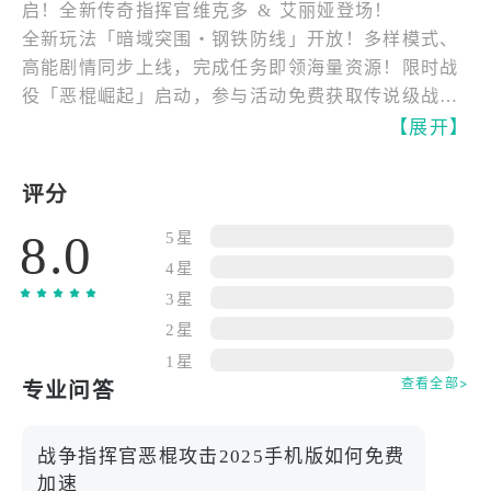
启！全新传奇指挥官维克多 & 艾丽娅登场！
全新玩法「暗域突围・钢铁防线」开放！多样模式、
高能剧情同步上线，完成任务即领海量资源！限时战
役「恶棍崛起」启动，参与活动免费获取传说级战车
「毁灭者 X」！系列活动「恶潮侵袭」同步开启，挑
【展开】
战任务更新，解锁稀有武器图纸！全新军备系统上
线，限时补给「战术核心补给」开放，抽取顶级战争
评分
装备！超多全新内容等你征战！
8.0
5星
现代战争策略大作《战争指挥官：恶棍攻击 2026 手
4星
机版》，是知名团队继《铁血前线》后的又一匠心之
3星
作！电影级画质呈现硝烟弥漫的战场，沉浸式剧情带
2星
你亲历战火纷飞；直面巨型战争机甲 BOSS，感受炮
1星
火轰鸣的震撼！超百种随机战场事件，还原瞬息万变
查看全部>
专业问答
的真实战争！厌倦单调对战？那就利用地形攻防、兵
种协同等多元战略，在枪林弹雨中智取胜利！
战争指挥官恶棍攻击2025手机版如何免费
加速