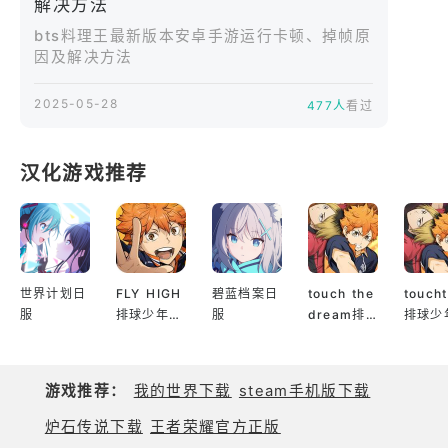
解决方法
食爱好者，都能在这款游戏中找到属于自己的乐趣。
bts料理王最新版本安卓手游运行卡顿、掉帧原
因及解决方法
2025-05-28
477人
看过
汉化游戏推荐
世界计划日
FLY HIGH
碧蓝档案日
touch the
touch
服
排球少年日
服
dream排
排球少
服
球少年韩服
服
游戏推荐：
我的世界下载
steam手机版下载
炉石传说下载
王者荣耀官方正版