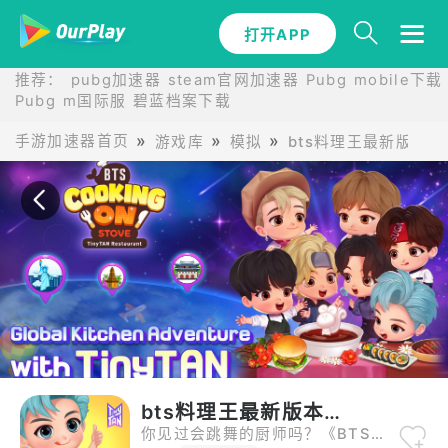
打开APP
打开APP
推荐：
pubg加速器
steam官网加速器
Pubg mobile下载
Pubg m国际服
碧蓝档案下载
手游加速器首页
游戏库
模拟
bts料理王最新版本安
bts料理王最新版本安卓
你见过会跳舞的厨师吗？《BTS料理王》让你和BTS成员一起下厨，打造专属梦幻餐厅！边听他们的声音边制作美食，沉浸感十足，每个关卡都有成员互动，粉丝福利拉满！快来和BTS一起炒菜、上菜、赚金币，开启你的料理之旅吧！