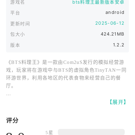
游戏名
bts料理王最新版本安卓
android
平台
2025-06-12
更新时间
424.21MB
包大小
1.2.2
版本
《BTS料理王》是一款由Com2uS发行的模拟经营游
戏，玩家将在游戏中与BTS的虚拟角色TinyTAN一同
环游世界，利用各地区的代表食物来经营自己的餐
厅。
在游戏中，玩家将化身为一位厨艺高手，与BTS成员
【展开】
一起制作各种美味佳肴，体验与他们共同经营食堂的
奇妙旅程。每个TinyTAN角色都有独特的个性，玩家
评分
可以与他们互动，完成各项挑战和任务，感受烹饪的
快乐。
5星