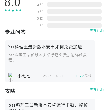
8.0
4星
游戏提供了丰富的食材和烹饪工具，玩家可以根据自
3星
己的创意，自由搭配食材，创造出独一无二的美食佳
2星
肴。随着游戏的深入，玩家不仅能够提升自己的烹饪
1星
技能，还能通过与游戏中角色的互动，了解到不同文
查看全部>
专业问答
化背景下的故事和风俗，增进对世界的认识。
bts料理王最新版本安卓如何免费加速
游戏鼓励玩家探索和尝试，每一次的创新和突破，都
bts料理王最新版本安卓手游免费加速详细教
是自我成长的见证。通过全球排名，玩家可以展示自
程。
己的烹饪才能，并与来自世界各地的玩家竞争。此
外，游戏还提供了各种烹饪任务和装饰选项，玩家可
以根据自己的喜好，打造独特的餐厅环境。
小七七
2025-05-21
197人
看过
《BTS料理王》不仅是一款美食烹饪的模拟经营游
查看全部>
攻略
戏，更是一场关于梦想与成长的冒险之旅。在这里，
玩家可以与BTS成员一同追逐梦想，体验烹饪的乐
bts料理王最新版本安卓运行卡顿、掉帧
趣，感受成就的喜悦。无论你是BTS的粉丝，还是美