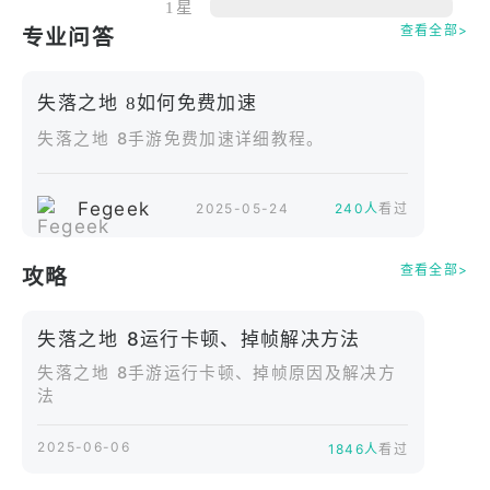
探索奇幻世界，找到非同寻常的解决方案。收集熟悉
1星
查看全部>
专业问答
和陌生的物品。
享受令人惊叹的场景和动听的配乐
解决数十道谜题，并在精彩的小游戏中考验自己
失落之地 8如何免费加速
失落之地 8手游免费加速详细教程。
游戏针对平板电脑和手机进行了优化！
Fegeek
2025-05-24
240人
看过
查看全部>
攻略
失落之地 8运行卡顿、掉帧解决方法
失落之地 8手游运行卡顿、掉帧原因及解决方
法
2025-06-06
1846人
看过