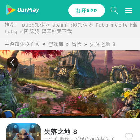
打开APP
打开APP
推荐：
pubg加速器
steam官网加速器
Pubg mobile下载
Pubg m国际服
碧蓝档案下载
手游加速器首页
游戏库
冒险
失落之地 8
失落之地 8
一件在地球上发现的神器扰乱了苏珊的生活，迫使她重返冒险。