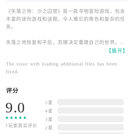
《失落之地：沙之囚禁》是一款寻物冒险游戏，包含
丰富的迷你游戏和谜题、令人难忘的角色和复杂的任
务。
失落之地恢复和平后，苏珊决定重建自己的世界。她
已成为一名尽职尽责的母亲和祖母。所有让她回忆起
【展开】
过去冒险经历的，只有那些伪装成童话故事讲给孙女
The issue with loading additional files has been
听的故事。但有其母必有其子。吉姆无法靠近在地球
fixed.
上发现的失落之地神器。他意外地释放了一个古老的
诅咒。所以现在苏珊必须再次回到失落之地，拯救她
的家人。
评分
9.0
5星
在失落之地居民的帮助下，找到解除神秘诅咒的方
4星
法。
3星
欢迎熟悉的角色，结识新角色，与他们一起寻找解决
1玩家真实评价
方案。
2星