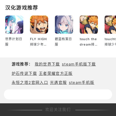
汉化游戏推荐
世界计划日
FLY HIGH
碧蓝档案日
touch the
touch
服
排球少年日
服
dream排
排球少
服
球少年韩服
服
游戏推荐：
我的世界下载
steam手机版下载
炉石传说下载
王者荣耀官方正版
永恒之塔2官网入口
光遇官服
steam手机版
欢迎关注我们