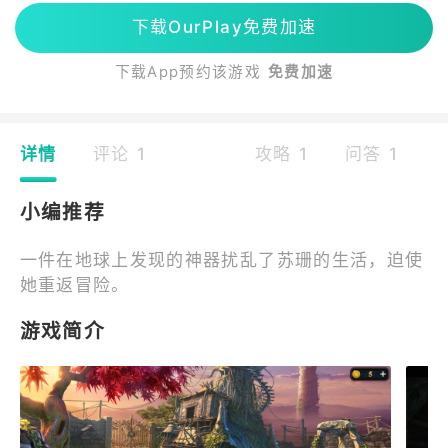
下载OurPlay免费加速
下载App预约该游戏
免费加速
详情
评论 1
攻略 1
问答 1
小编推荐
一件在地球上发现的神器扰乱了苏珊的生活，迫使
她重返冒险。
游戏简介