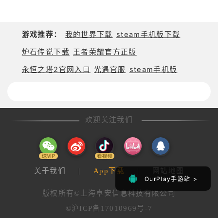
服
球少年韩服
服
游戏推荐：
我的世界下载
steam手机版下载
炉石传说下载
王者荣耀官方正版
永恒之塔2官网入口
光遇官服
steam手机版
欢迎关注我们
关于我们
|
App下载
|
网站地图
OurPlay手游站 >
OurPlay手游站 >
版权所有©上海卓安信息科技有限公司
©沪ICP备17010969号-7