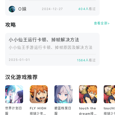
O妹
2024-12-27
404人
看过
查看全部>
攻略
小小仙王运行卡顿、掉帧解决方法
小小仙王手游运行卡顿、掉帧原因及解决方法
2025-01-01
1564人
看过
汉化游戏推荐
世界计划日
FLY HIGH
碧蓝档案日
touch the
touch
服
排球少年日
服
dream排
排球少