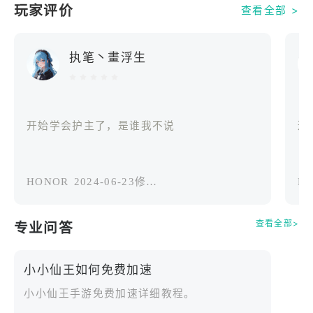
映，让每次对决都成为视觉盛宴。
玩家评价
查看全部 >
【多元养成，修为与阵法齐飞】
执笔丶畫浮生
除角色修炼外，还可培养灵宠坐骑、布阵法宝，提高
战力与属性。每日签到、法宝合成、灵脉挖掘等系
统，为玩家带来持续成长的满足感。
开始学会护主了，是谁我不说
这.
【社交互动，共筑仙缘盛典】
支持结义拜师与婚姻系统，与好友同游仙境，共享奇
遇与精彩活动。轻松操作加上唯美画面和舒缓古风乐
HONOR
2024-06-23修改过
Re
曲，将修仙之路演绎成一场诗意之旅。
在花海竹林间畅游，在云端洞天中历练，快来成为最
查看全部>
专业问答
闪耀的小小仙王，书写你的仙道传说吧。
小小仙王如何免费加速
小小仙王手游免费加速详细教程。