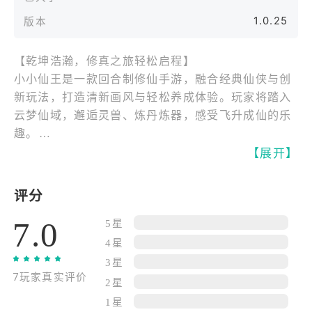
1.0.25
版本
【乾坤浩瀚，修真之旅轻松启程】
小小仙王是一款回合制修仙手游，融合经典仙侠与创
新玩法，打造清新画风与轻松养成体验。玩家将踏入
云梦仙域，邂逅灵兽、炼丹炼器，感受飞升成仙的乐
趣。
【展开】
【自由组队，多样副本探险】
游戏设有五大门派与海量支线秘境，倒悬洞府、琼楼
评分
玉宇等地图随心探索。组队挑战世界BOSS和秘境精
7.0
英，掉落神装与稀有材料，助力角色快速成长。
5星
4星
【特色战斗，策略与操作并重】
3星
7玩家真实评价
回合制战斗引入即时切换与连携技体系，宠物、仙友
2星
合体出击，一招定乾坤。动态光效与技能特效交相辉
1星