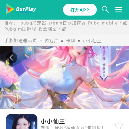
打开APP
打开APP
推荐：
pubg加速器
steam官网加速器
Pubg mobile下载
Pubg m国际服
碧蓝档案下载
手游加速器首页
游戏库
卡牌
小小仙王
小小仙王
完蛋，我被“神仙女友”包围啦！ 在《小小仙王》的世界当中，你将穿越至上古洪荒，以仙王之姿，置身于一场波澜壮阔的神魔之战中，体验仙凡交织、情感纷繁的修仙之旅！