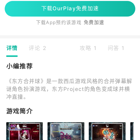
下载OurPlay免费加速
下载App预约该游戏
免费加速
详情
评论 2
攻略 1
问答 1
小编推荐
《东方合并球》是一款西瓜游戏风格的合并弹幕解
谜角色扮演游戏，东方Project的角色变成球并横
冲直撞。
游戏简介