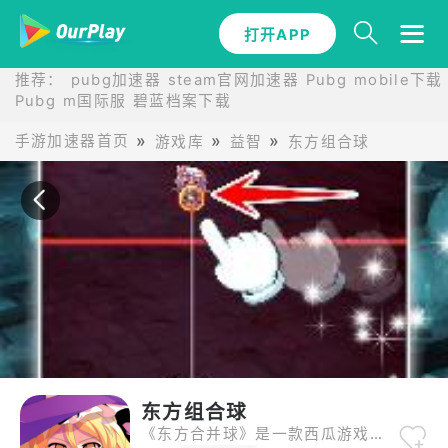
打开APP
打开APP
推荐：
pubg加速器
steam官网加速器
Pubg mobile下载
Pubg m国际服
碧蓝档案下载
手游加速器首页
游戏库
益智
东方组合球
东方组合球
《东方合并球》是一款西瓜游戏风格的合并弹幕解谜角色扮演游戏，东方Project的角色变成球并横冲直撞。