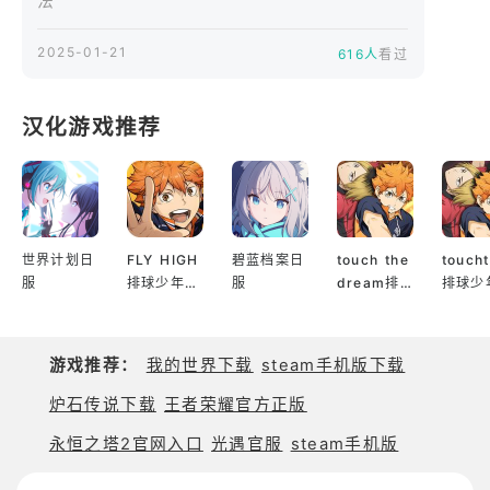
法
享受无压力的游戏体验！
2025-01-21
616人
看过
这是一款不仅会让东方Project粉丝上瘾的游戏，也会
让喜欢益智游戏的人上瘾。
您只需用一根手指即可玩，因此非常适合消磨时间。
汉化游戏推荐
立即下载，享受东方合并球的世界！
世界计划日
FLY HIGH
碧蓝档案日
touch the
touch
服
排球少年日
服
dream排
排球少
服
球少年韩服
服
游戏推荐：
我的世界下载
steam手机版下载
炉石传说下载
王者荣耀官方正版
永恒之塔2官网入口
光遇官服
steam手机版