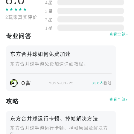
4星
敌人也充满了东方角色。他们每个人都会发动强大的
3星
攻击，所以要做好战斗准备。
2玩家真实评价
2星
3.可以与世界各地的玩家比拼排行榜！
1星
查看全部>
专业问答
该游戏可以让您与来自世界各地的玩家竞争排名。
除了累计排名外，还有每日排名。
每天挑战自己并测试您的技能。
东方合并球如何免费加速
东方合并球手游免费加速详细教程。
4.大量东方系列名曲改编！
该游戏收录了许多东方系列著名歌曲的编曲。
总共有近20种BGM，画面和声音让你身临其境地感受
O酱
2025-01-25
336人
看过
东方Project的世界，非常身临其境。
查看全部>
攻略
5.可以离线玩，没有强制广告或付费元素！
这个游戏也可以离线玩。
东方合并球运行卡顿、掉帧解决方法
您可以不受通讯环境的影响，尽情享受游戏的乐趣。
东方合并球手游运行卡顿、掉帧原因及解决方
没有干扰游戏体验的强制（全屏）广告或付费元素。