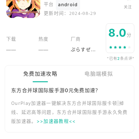
平台
android
关注
更新时间：
2024-08-29
8.0
分
下载
热度
厂商
——
——
ぷらすぜろ。
"已有
2
条点评"
免费加速攻略
电脑端模拟
东方合并球国际服手游0元免费加速？
OurPlay加速器一键解决东方合并球国际服卡顿|掉
线、延迟高等问题，东方合并球国际服手游永久免费
版加速器。
>>加速器教程<<