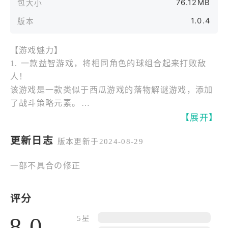
76.12MB
包大小
1.0.4
版本
【游戏魅力】
1. 一款益智游戏，将相同角色的球组合起来打败敌
人！
该游戏是一款类似于西瓜游戏的落物解谜游戏，添加
了战斗策略元素。
如果您连接相同角色的球，球会变大并可以伤害敌
【展开】
人。
更新日志
版本更新于2024-08-29
如果球越过红线，就会受到敌人的攻击。
一部不具合の修正
2.东方Project中的人气角色以球的形式出现！
在本游戏中，《东方Project》中的角色以球的形式出
现。
评分
灵梦、魔理沙、咲夜、芙兰等熟悉的角色将变成球体
8.0
5星
并横冲直撞。