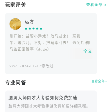
玩家评价
查看全部 >
精彩好玩的游戏关卡，笑料不断，囧事不停
用最囧的答题思路，逆向思维去思考问题给你一个不
远方
一样的游戏体验，看你能否玩通关！
这款史上最强大脑最有趣的脑经急转弯游戏等你挑
刚开始：益智小游戏？放马过来！ 玩到一
战！
半：等会儿，不对，把马牵回去！ 通关后:御
快和你朋友一起绞尽脑汁，刷新三观，放声大笑！
马监正堂管事（doge）
全文
vivo
2024-01-17修改过
查看全部>
专业问答
脑洞大师囧才大考验如何免费加速
脑洞大师囧才大考验手游免费加速详细教程。