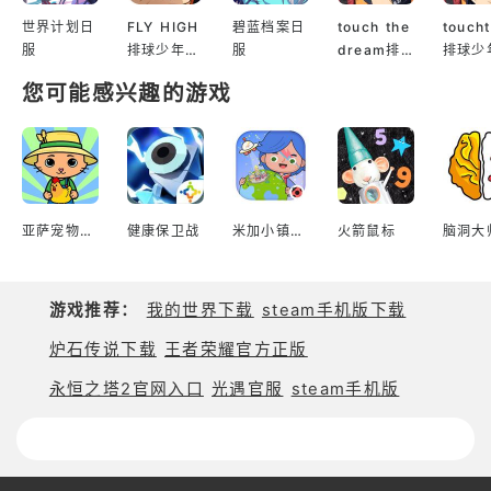
世界计划日
FLY HIGH
碧蓝档案日
touch the
touch
服
排球少年日
服
dream排
排球少
服
球少年韩服
服
您可能感兴趣的游戏
亚萨宠物农场游戏
健康保卫战
米加小镇世界
火箭鼠标
游戏推荐：
我的世界下载
steam手机版下载
炉石传说下载
王者荣耀官方正版
永恒之塔2官网入口
光遇官服
steam手机版