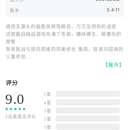
3.4.11
版本
搞怪无厘头的脑筋急转弯题目，万万没想到的谜底
这款最囧挑战游戏充满了恶搞，趣味横生、颠覆你的
想像
智商挑战与逆向思维的完美结合 情商，智商与囧商的
三重考验
想要通关？必须打破常规！没有不可能的过关方式，
【展开】
只有你想不到的答案
各种奇奇怪怪的关卡绝对能带给你无限的欢乐！
评分
9.0
精彩亮点
5星
不按常理出牌的游戏玩法
4星
轻松简单充满欢乐的的解谜过程
3星
2玩家真实评价
好玩的音乐和清爽简洁的游戏界面
2星
绝对出乎意料的游戏答案
1星