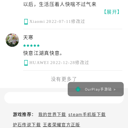
以后，生活压着人快喘不过气来
【展开】
Xiaomi
2022-07-11修改过
天寒
快意江湖真快意。
HUAWEI
2022-12-28修改过
没有更多了
OurPlay手游站 >
游戏推荐：
我的世界下载
steam手机版下载
炉石传说下载
王者荣耀官方正版