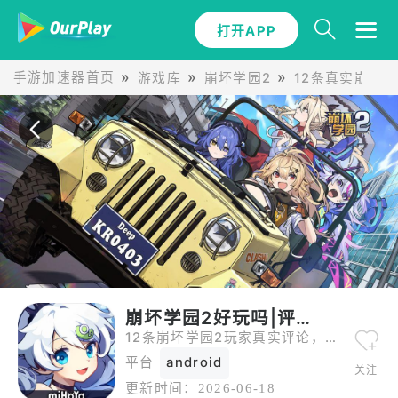
打开APP
手游加速器首页
游戏库
崩坏学园2
12条真实崩坏
崩坏学园2好玩吗|评论
12条崩坏学园2玩家真实评论，从五星好评到一星差评全都有。
平台
android
关注
更新时间：
2026-06-18