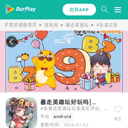
打开APP
手游加速器首页
游戏库
暴走英雄坛
4条真实暴走
暴走英雄坛好玩吗|评论
4条暴走英雄坛玩家真实评论，从五星好评到一星差评全都有。
平台
android
关注
更新时间：
2026-07-03